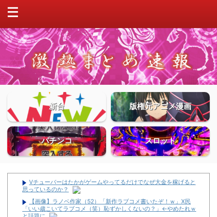
新台
版権元アニメ漫画
パチンコ
スロット
Vチューバーはたかがゲームやってるだけでなぜ大金を稼げると
思っているのか？
【画像】ラノベ作家（52）「新作ラブコメ書いたぞ！ｗ」X民
「いい歳こいてラブコメ（笑）恥ずかしくないの？」←やめたれｗ
と話題に