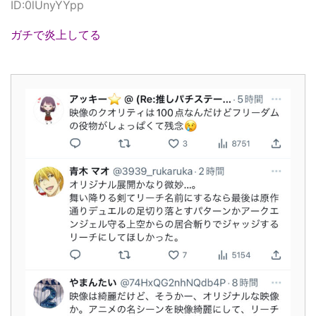
ID:0lUnyYYpp
ガチで炎上してる