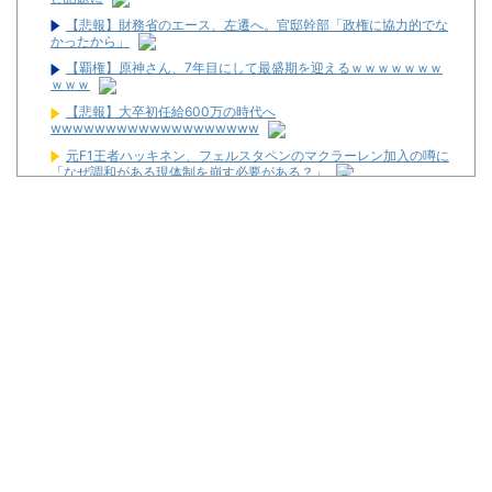
【悲報】財務省のエース、左遷へ。官邸幹部「政権に協力的でな
かったから」
【覇権】原神さん、7年目にして最盛期を迎えるｗｗｗｗｗｗｗ
ｗｗｗ
【悲報】大卒初任給600万の時代へ
wwwwwwwwwwwwwwwwwww
元F1王者ハッキネン、フェルスタペンのマクラーレン加入の噂に
「なぜ調和がある現体制を崩す必要がある？」
福岡県議会「海外旅行じゃない、海外活動だ！」→視察費2.65億
円公開で再炎上ｗｗｗ
メルセデスのラッセルは2026F1マシンに対し雑音をきり離し本
質的な部分に集中できていないらしい
【新台】ユニバ「Lやじきた道中記参る！」5ch実戦感想＆評価ま
とめ！「ATはそこそこやじきたしてる気がする」「過去作と変わり
映えしない」等
L革命機ヴァルヴレイヴ2のスマホアプリが配信スタート！
「m HOLD’EM 西宮」が8月12日オープン！
【噂】とある歌が多い作品の遊技機が従来とは別メーカーで開発
中！？
宮崎県日南市に「モナコパレス888日南店」が8月8日グランドオ
ープン！