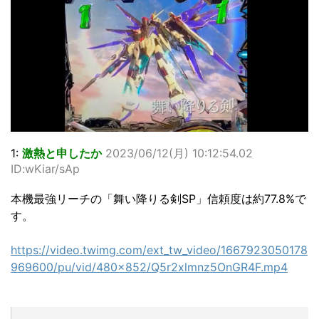
1:
激熱と申したか
2023/06/12(月) 10:12:54.02
ID:wKiar/sAp
本機最強リーチの「舞い降りる剣SP」信頼度は約77.8%で
す。
https://video.twimg.com/ext_tw_video/1667923050178
969600/pu/vid/480x852/Q5r2xlmnz5OnGR4F.mp4