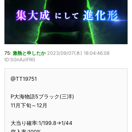
75:
激熱と申したか
2023/09/07(木) 18:04:46.08
ID:5GnAziFR0
@TT19751
P大海物語5ブラック(三洋)
11月下旬～12月
大当り確率:1/199.8→1/44
突入率:100%