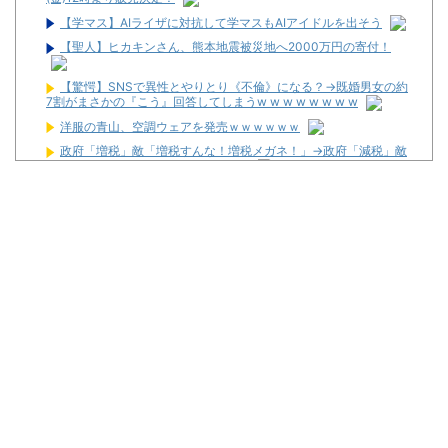
【学マス】AIライザに対抗して学マスもAIアイドルを出そう
【聖人】ヒカキンさん、熊本地震被災地へ2000万円の寄付！
【驚愕】SNSで異性とやりとり《不倫》になる？→既婚男女の約
7割がまさかの『こう』回答してしまうw w w w w w w w
洋服の青山、空調ウェアを発売ｗｗｗｗｗｗ
政府「増税」敵「増税すんな！増税メガネ！」→政府「減税」敵
「減税すんな！社会保障どうなる！」
海外「日本人はなんて気高いんだ！」 英高級紙も驚愕した極限の
中の日本人の姿に世界が衝撃
ワイが明日3万で勝負するべきスロット
【新台】サンセイ「L牙狼 闇を照らす者」スペック詳細！ATは平
均740枚が82.6％ループ！
【新台】山佐「LゼーガペインETR」発売告知画像が公開！
【噂】ユニバ「Lバジリスク4」導入は12月以降！？
【噂】オーイズミ「Lアカマター」近々にも動きあり！？