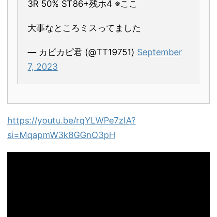
3R 50% ST86+残ホ4 ※ここ
大事なところミスってました
— カピカピ君 (@TT19751)
September
7, 2023
https://youtu.be/rqYLWPe7zIA?
si=MqapmW3k8GGnO3pH