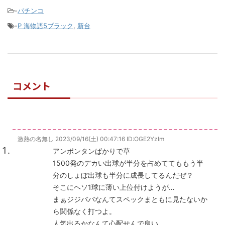
-
パチンコ
-
P 海物語5ブラック
,
新台
コメント
激熱の名無し
2023/09/16(土) 00:47:16
ID:OGE2Yzlm
アンポンタンばかりで草
1500発のデカい出球が半分を占めててももう半
分のしょぼ出球も半分に成長してるんだぜ？
そこにヘソ1球に薄い上位付けようが…
まぁジジババなんてスペックまともに見たないか
ら関係なく打つよ。
人気出るかなんて心配せんで良い