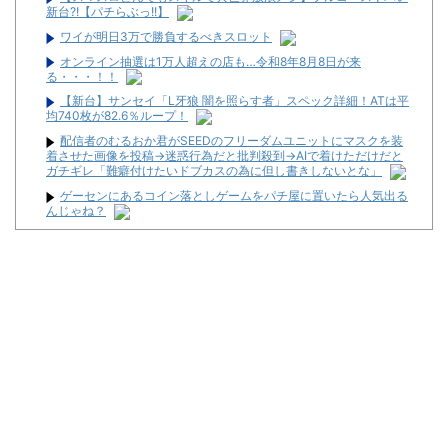
新台?!【パチらぶっ!!】
ワイが明日3万で勝負するべきスロット
オンライン抽選は1万人超えの店も…令和8年8月8日が来
る・・・！！
【新台】サンセイ「L牙狼 闇を照らす者」スペック詳細！ATは平
均740枚が82.6％ループ！
配信者のむるおか君がSEEDのフリーダムユニットにマスクを装
着させた画像を投稿→迷惑行為だと批判殺到→AIで着けただけだと
ガチギレ「難癖付けたいドブカスの為に但し書きしないとな」
ゲーセンにあるコイン落としゲームをパチ屋に置いたら人気出る
んじゃね？
KEIZ守山店「近日動きます！8月7日に重大告知！」→「8月7日
は店休日とさせて頂きます」
本気でパチンコを流行らせるには「初心者用超賑やかモードとシ
ンプルモード搭載」「コテスタフェアスタなんでもいいからボーダ
ー3維持」この2つだけでいいと思う
8月7日のとあるスロ専さん、ハナハナシリーズ全台が朝イチ1,2G
目で全台当たるという挙動を見せてしまうｗｗｗこれってｍ…
【全台朝イチ1G当選!?】スロットZENT555が8月7日のハナハナ
にモーニングを仕込んだらしいｗｗｗｗ
「宝くじの1番賢い買い方」←これ
ワイが明日3万で勝負するべきスロット