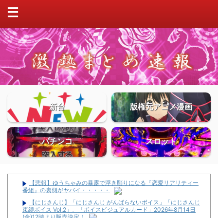
新台
版権元アニメ漫画
パチンコ
スロット
【悲報】ゆうちゃみの暴露で浮き彫りになる『恋愛リアリティー
番組』の裏側がヤバイ・・・・・
【にじさんじ】「にじさんじ がんばらないボイス」「にじさんじ
束縛ボイス Vol.2」、「ボイスビジュアルカード」2026年8月14日
(金)12時より販売決定！