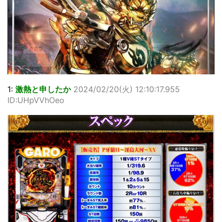
1:
激熱と申したか
2024/02/20(火) 12:10:17.955
ID:UHpVVhOeo