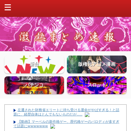
新台
版権元アニメ漫画
パチンコ
スロット
左遷された財務省エリートに待ち受ける運命がやばすぎる！と話
題に、経歴自体はとんでもないものだが……
【動画】マーベルの新作格ゲー、歴代格ゲーのパロディが多すぎ
て話題にwwwwwww