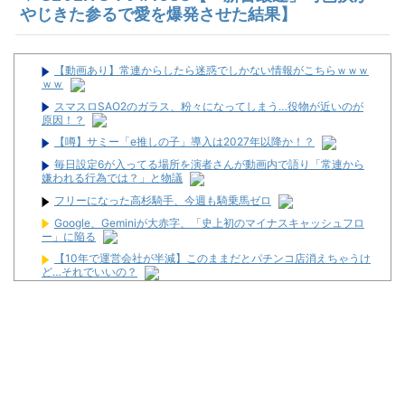
やじきた参るで愛を爆発させた結果】
【動画あり】常連からしたら迷惑でしかない情報がこちらｗｗｗ
ｗｗ
スマスロSAO2のガラス、粉々になってしまう…役物が近いのが
原因！？
【噂】サミー「e推しの子」導入は2027年以降か！？
毎日設定6が入ってる場所を演者さんが動画内で語り「常連から
嫌われる行為では？」と物議
フリーになった高杉騎手、今週も騎乗馬ゼロ
Google、Geminiが大赤字、「史上初のマイナスキャッシュフロ
ー」に陥る
【10年で運営会社が半減】このままだとパチンコ店消えちゃうけ
ど…それでいいの？
【悲報】ラッパーさん、札束披露するもネット民から「新社会人
の初ボーナスくらいしかない」と笑われる
マイホ、景品が1000円区切りになって終わる…
兵庫県姫路市の「LEON」が8月16日で閉店へ
【朗報】スロット最新台の上乗せ、ヤケクソがすぎるｗｗｗｗｗ
ｗｗ