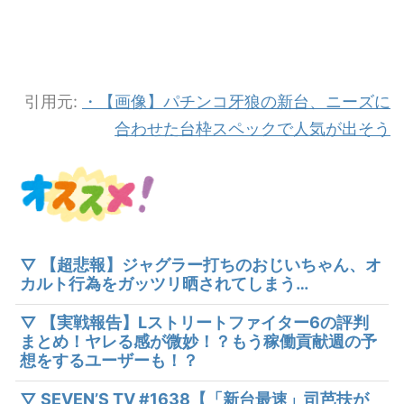
引用元:
・【画像】パチンコ牙狼の新台、ニーズに
合わせた台枠スペックで人気が出そう
▽ 【超悲報】ジャグラー打ちのおじいちゃん、オ
カルト行為をガッツリ晒されてしまう…
▽ 【実戦報告】Lストリートファイター6の評判
まとめ！ヤレる感が微妙！？もう稼働貢献週の予
想をするユーザーも！？
▽ SEVEN’S TV #1638【「新台最速」司芭扶が