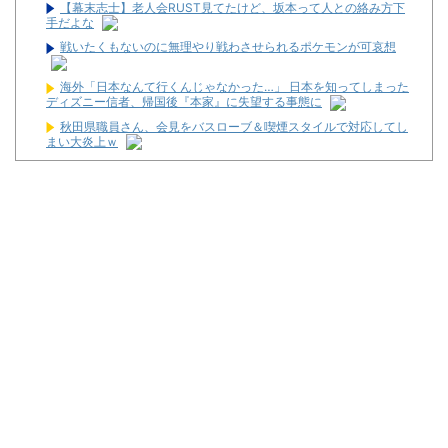
【幕末志士】老人会RUST見てたけど、坂本って人との絡み方下
手だよな
戦いたくもないのに無理やり戦わさせられるポケモンが可哀想
海外「日本なんて行くんじゃなかった…」 日本を知ってしまった
ディズニー信者、帰国後『本家』に失望する事態に
秋田県職員さん、会見をバスローブ＆喫煙スタイルで対応してし
まい大炎上ｗ
レッドブルリザーブの角田裕毅、ケイナさんと一緒に酒蔵巡りを
している模様
【驚愕】マチアプで会った外国人からまさかの『こう』言われた
んやがこれワイ詰みか？？？？？？？
兵庫県姫路市の「LEON」が8月16日で閉店へ
パチ屋の抽選始まるんだけど一応行った方がいいんか？
【噂】サミー「e推しの子」導入は2027年以降か！？
【新台】ネット「Lモグモグ風林火山 大海戦の巻」試打動画が公
開！
ワイが明日3万で勝負するべきスロット