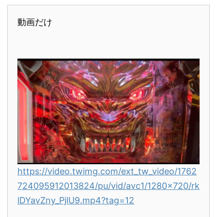
動画だけ
https://video.twimg.com/ext_tw_video/1762
724095912013824/pu/vid/avc1/1280x720/rk
lDYavZny_PjlU9.mp4?tag=12