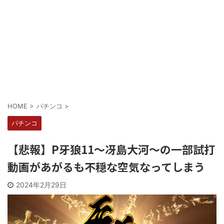
Powered by livedoor 相互RSS
HOME
>
パチンコ
>
パチンコ
【悲報】P牙狼11～冴島大河～の一部試打
動画があがるも不穏な空気なってしまう
2024年2月29日