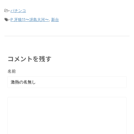
-
パチンコ
-
P 牙狼11〜冴島大河〜
,
新台
コメントを残す
名前