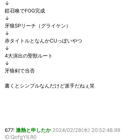
↓
鎧召喚でFOG完成
↓
牙狼SPリーチ（グライケン）
↓
赤タイトルとなんかCUっぽいやつ
↓
4大演出の聖獣ルート
↓
牙狼剣で当否
書くとシンプルなんだけど派手だねぇ笑
677:
激熱と申したか
2024/02/28(水) 20:52:48.99
ID:QofgYILR0