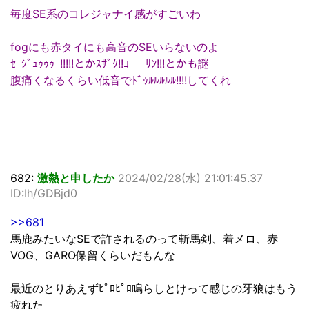
毎度SE系のコレジャナイ感がすごいわ
fogにも赤タイにも高音のSEいらないのよ
ｾｰｼﾞｭｩｩｩｰ!!!!!とかｽｻﾞｸ!!ｺｰｰｰﾘﾝ!!!とかも謎
腹痛くなるくらい低音でﾄﾞｩﾙﾙﾙﾙﾙ!!!!してくれ
682:
激熱と申したか
2024/02/28(水) 21:01:45.37
ID:Ih/GDBjd0
>>681
馬鹿みたいなSEで許されるのって斬馬剣、着メロ、赤
VOG、GARO保留くらいだもんな
最近のとりあえずﾋﾟﾛﾋﾟﾛ鳴らしとけって感じの牙狼はもう
疲れた