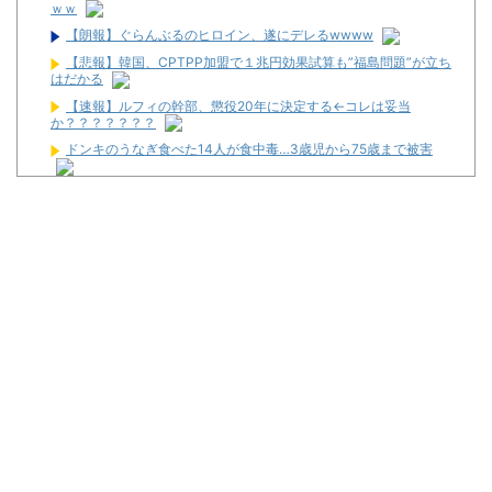
ｗｗ
【朗報】ぐらんぶるのヒロイン、遂にデレるwwww
【悲報】韓国、CPTPP加盟で１兆円効果試算も”福島問題”が立ち
はだかる
【速報】ルフィの幹部、懲役20年に決定する←コレは妥当
か？？？？？？？
ドンキのうなぎ食べた14人が食中毒…3歳児から75歳まで被害
【画像】令和最新版の宇垣美里さん←こう言うのでいいんだよが
目一杯詰まってると話題にw w w w w w w w w
【新台】藤商事「Lとある魔術の禁書目録2」5ch実戦感想＆評価
まとめ！「劣化グール」「幻想リプレイのタイミング噛み合えばヒ
リつく場面ありそう」等
News】ユニバ「L/バジリスクⅣXB」、北電子「Lライザのアト
リエKD」「Sゴーゴージャグラー4KT」などが検定通過！
パチンカスが遠隔だのホルコンだの言うからホールは客を舐める
し釘も開けないんだよな
【新台】ユニバ「Lやじきた道中記参る！」5ch実戦感想＆評価ま
とめ！「ATはそこそこやじきたしてる気がする」「過去作と変わり
映えしない」等
L革命機ヴァルヴレイヴ2のスマホアプリが配信スタート！