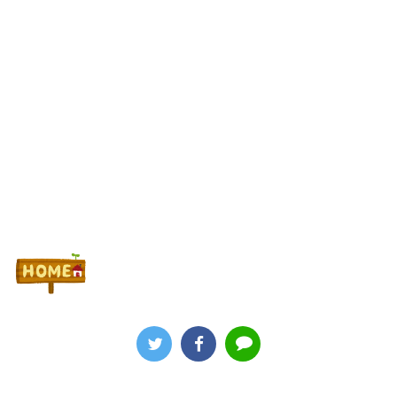
まとめ！「劣化グール」「幻想リプレイのタイミング噛み合えばヒ
リつく場面ありそう」等
Powered by livedoor 相互RSS