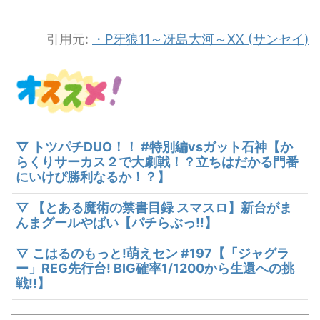
引用元:
・P牙狼11～冴島大河～XX (サンセイ)
▽ トツパチDUO！！ #特別編vsガット石神【か
らくりサーカス２で大劇戦！？立ちはだかる門番
にいけぴ勝利なるか！？】
▽ 【とある魔術の禁書目録 スマスロ】新台がま
んまグールやばい【パチらぶっ!!】
▽ こはるのもっと!萌えセン #197【「ジャグラ
ー」REG先行台! BIG確率1/1200から生還への挑
戦!!】