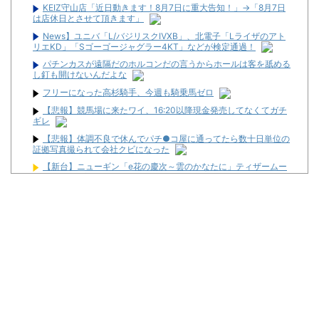
KEIZ守山店「近日動きます！8月7日に重大告知！」→「8月7日
は店休日とさせて頂きます」
News】ユニバ「L/バジリスクⅣXB」、北電子「Lライザのアト
リエKD」「Sゴーゴージャグラー4KT」などが検定通過！
パチンカスが遠隔だのホルコンだの言うからホールは客を舐める
し釘も開けないんだよな
フリーになった高杉騎手、今週も騎乗馬ゼロ
【悲報】競馬場に来たワイ、16:20以降現金発売してなくてガチ
ギレ
【悲報】体調不良で休んでパチ●コ屋に通ってたら数十日単位の
証拠写真撮られて会社クビになった
【新台】ニューギン「e花の慶次～雲のかなたに」ティザームー
ビー公開&反応まとめ！休眠層ユーザーからパチンコ復帰の声も！
KEIZ守山店「近日動きます！8月7日に重大告知！」→「8月7日
は店休日とさせて頂きます」
日経平均2013「1万円です」日経平均2026「6万円です」←これ
は年収爆上がりしたんやろなぁ・・・
トツパチDUO！！ #特別編vsガット石神【からくりサーカス２で
大劇戦！？立ちはだかる門番にいけぴ勝利なるか！？】
トツパチDUO！！ #特別編vsガット石神【からくりサーカス２で
大劇戦！？立ちはだかる門番にいけぴ勝利なるか！？】
【新台】藤商事「Lとある魔術の禁書目録2」5ch実戦感想＆評価