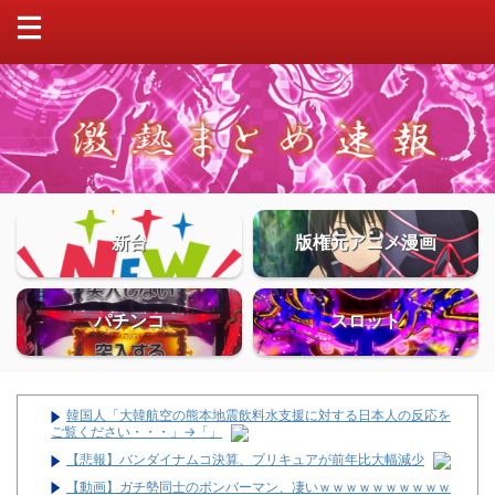
新台
版権元アニメ漫画
パチンコ
スロット
韓国人「大韓航空の熊本地震飲料水支援に対する日本人の反応を
ご覧ください・・・」→「」
【悲報】バンダイナムコ決算、プリキュアが前年比大幅減少
【動画】ガチ勢同士のボンバーマン、凄いｗｗｗｗｗｗｗｗｗｗ