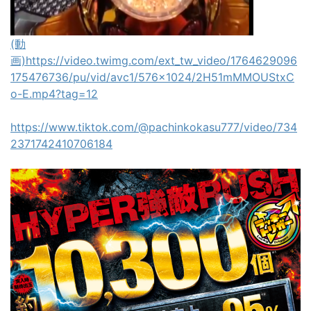
(動
画)https://video.twimg.com/ext_tw_video/1764629096
175476736/pu/vid/avc1/576x1024/2H51mMMOUStxC
o-E.mp4?tag=12
https://www.tiktok.com/@pachinkokasu777/video/734
2371742410706184