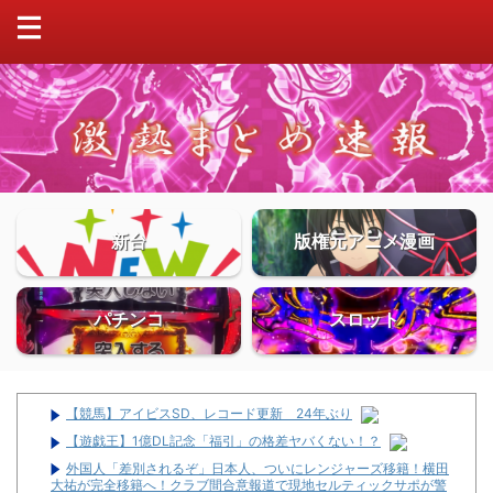
新台
版権元アニメ漫画
パチンコ
スロット
【競馬】アイビスSD、レコード更新 24年ぶり
【遊戯王】1億DL記念「福引」の格差ヤバくない！？
外国人「差別されるぞ」日本人、ついにレンジャーズ移籍！横田
大祐が完全移籍へ！クラブ間合意報道で現地セルティックサポが警