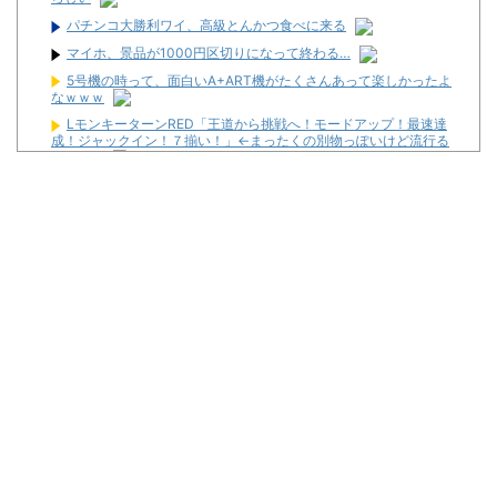
パチンコ大勝利ワイ、高級とんかつ食べに来る
マイホ、景品が1000円区切りになって終わる…
5号機の時って、面白いA+ART機がたくさんあって楽しかったよ
なｗｗｗ
LモンキーターンRED「王道から挑戦へ！モードアップ！最速達
成！ジャックイン！７揃い！」←まったくの別物っぽいけど流行る
んか！？
【邪神ちゃん スロット】456確を閉店まで【パチらぶっ!!】
ONE TEAM・シーズン2 #06・前編【1番引いちゃった!! 良番GET
で全員本気の立ち回り!?】
【中古機価格230万円】スマスロSAO2、またガラスが粉々にな
る…
ボンドガール引退 18戦1勝
パチンコ大勝利ワイ、高級とんかつ食べに来る
Powered by livedoor 相互RSS