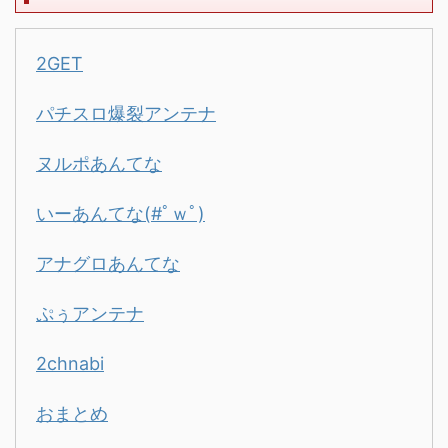
2GET
パチスロ爆裂アンテナ
ヌルポあんてな
いーあんてな(#ﾟｗﾟ)
アナグロあんてな
ぷぅアンテナ
2chnabi
おまとめ