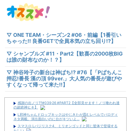
▽ ONE TEAM・シーズン2 #06・前編【1番引い
ちゃった!! 良番GETで全員本気の立ち回り!?】
▽ シャンブルズ #11・Part2【歓喜の2000枚BIG
は誰の財布なのか！？】
▽ 神谷玲子の新台は神ぱち!? #76【「Pぱちんこ
押忍!番長 漢の頂 99ver.」大人気の番長が遊びや
すくなって帰って来た!!】
感謝の出ノリ??#039;26 #PART2【全部見せます！ノリ喰われ達
の超絶神ヒキ】
L邪神ちゃんドロップキックはやじきたが霞むレベルでパロディ
ネタ満載。演出面白いのに台がキツいよ…
スマスロ Lバジリスク4、ミリオンゴッドと同じ筐体で登場する
らしい