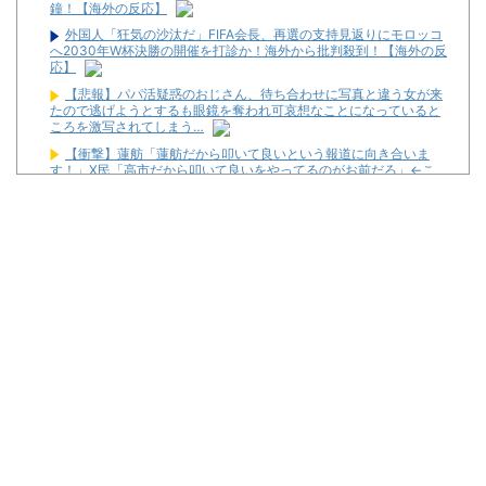
鐘！【海外の反応】
外国人「狂気の沙汰だ」FIFA会長、再選の支持見返りにモロッコ
へ2030年W杯決勝の開催を打診か！海外から批判殺到！【海外の反
応】
【悲報】パパ活疑惑のおじさん、待ち合わせに写真と違う女が来
たので逃げようとするも眼鏡を奪われ可哀想なことになっていると
ころを激写されてしまう…
【衝撃】蓮舫「蓮舫だから叩いて良いという報道に向き合いま
す！」X民「高市だから叩いて良いをやってるのがお前だろ」←こ
れ…w w
海外「日本は戦勝国なんだよ」 戦後の日本人の特別な生き様に各
国から称賛の声
女芸人の吉住さん（36）メイクしたら普通に美人の部類だったと
判明ｗｗｗｗｗｗｗｗｗ
パチンコ大勝利ワイ、高級とんかつ食べに来る
パチ屋無くせば犯罪減るのにね
初めて打ったスロットなに？
ワイ生活保護、2スロを打つ金すら無くて咽び泣く
隣で万枚出してるやつが作業感が凄いのか面倒くさそうに打って
た