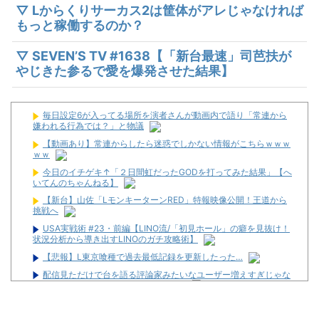
▽ Lからくりサーカス2は筐体がアレじゃなければ
もっと稼働するのか？
▽ SEVEN’S TV #1638【「新台最速」司芭扶が
やじきた参るで愛を爆発させた結果】
毎日設定6が入ってる場所を演者さんが動画内で語り「常連から
嫌われる行為では？」と物議
【動画あり】常連からしたら迷惑でしかない情報がこちらｗｗｗ
ｗｗ
今日のイチゲキ↑「２日間虹だったGODを打ってみた結果」【へ
いてんのちゃんねる】
【新台】山佐「LモンキーターンRED」特報映像公開！王道から
挑戦へ
USA実戦術 #23・前編【LINO流/「初見ホール」の癖を見抜け！
状況分析から導き出すLINOのガチ攻略術】
【悲報】L東京喰種で過去最低記録を更新したった…
配信見ただけで台を語る評論家みたいなユーザー増えすぎじゃな
い？金も使わずネガキャンって害悪だろ
【新台】京楽「e ソードアート・オンライン アリシゼーション 夜
空」感想・評判・まとめ！話題のフェアスタート、原作ファンから