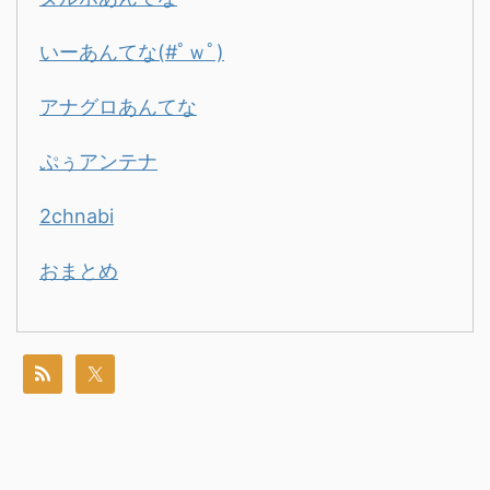
いーあんてな(#ﾟｗﾟ)
アナグロあんてな
ぷぅアンテナ
2chnabi
おまとめ