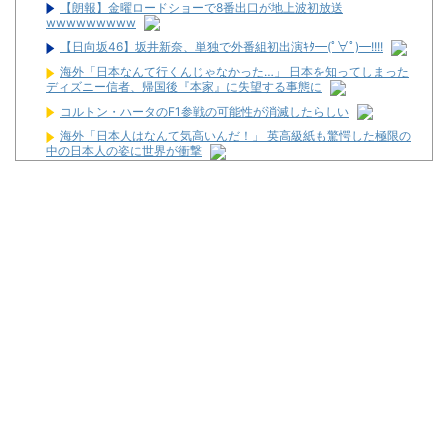
【朗報】金曜ロードショーで8番出口が地上波初放送
wwwwwwwww
【日向坂46】坂井新奈、単独で外番組初出演ｷﾀ━(ﾟ∀ﾟ)━!!!!
海外「日本なんて行くんじゃなかった…」 日本を知ってしまった
ディズニー信者、帰国後『本家』に失望する事態に
コルトン・ハータのF1参戦の可能性が消滅したらしい
海外「日本人はなんて気高いんだ！」 英高級紙も驚愕した極限の
中の日本人の姿に世界が衝撃
【驚愕】マチアプで会った外国人からまさかの『こう』言われた
んやがこれワイ詰みか？？？？？？？
【新台】平和「L転生王女と天才令嬢の魔法革命」公式の機種情
報が公開！Wヒロインでボーナスループ革命！
配信見ただけで台を語る評論家みたいなユーザー増えすぎじゃな
い？金も使わずネガキャンって害悪だろ
マルハンが令和8年熊本地震の被災者支援のために募玉・募メダ
ルによる寄付活動をスタート！
兵庫県姫路市の「LEON」が8月16日で閉店へ
パチ屋の抽選始まるんだけど一応行った方がいいんか？