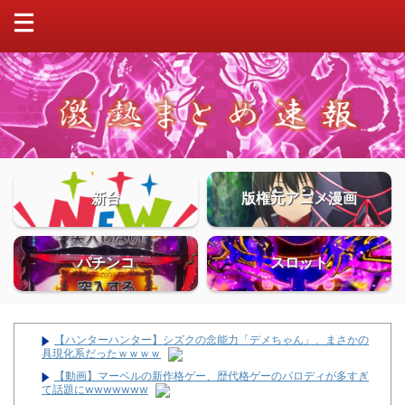
新台
版権元アニメ漫画
パチンコ
スロット
【ハンターハンター】シズクの念能力「デメちゃん」、まさかの
具現化系だったｗｗｗｗ
【動画】マーベルの新作格ゲー、歴代格ゲーのパロディが多すぎ
て話題にwwwwwww