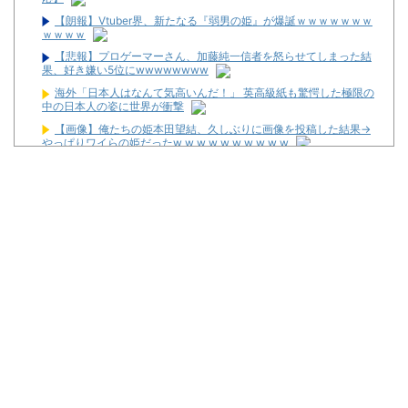
【朗報】Vtuber界、新たなる『弱男の姫』が爆誕ｗｗｗｗｗｗｗ
ｗｗｗｗ
【悲報】プロゲーマーさん、加藤純一信者を怒らせてしまった結
果、好き嫌い5位にwwwwwwww
海外「日本人はなんて気高いんだ！」 英高級紙も驚愕した極限の
中の日本人の姿に世界が衝撃
【画像】俺たちの姫本田望結、久しぶりに画像を投稿した結果→
やっぱりワイらの姫だったw w w w w w w w w w
寺田心、週6ジム通いで体重62kg→82kgに 110kgのベンチプレス
持ち上げる姿披露
【仰天】X、メンエス嬢とラウンジ嬢が熾烈な女の争いを繰り広
げ対戦型になってしまうw w w w w w w w
隣で万枚出してるやつが作業感が凄いのか面倒くさそうに打って
た
2026年7月に最も売れたスロットが判明！
スタサポやらの固定回数系っていいよな
【画像】パチンコ屋でカスみたいなお菓子もらった
【新台】平和「L転生王女と天才令嬢の魔法革命」公式の機種情
報が公開！Wヒロインでボーナスループ革命！