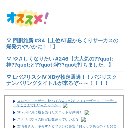
▽ 回胴維新 #84【上位AT超からくりサーカスの
爆発力やいかに！！】
▽ やさしくなりたい #246【大人気の??quot;
神??quot;と??quot;狩??quot;打ちました。】
▽ LバジリスクⅣ XBが検定通過！！バジリスク
ナンバリングタイトルが来るぞ～～！！！！
スロットユーザーに比べてなんでパチンコユーザーってリテラシ
ーがここまで低いんだろうか…
2026年7月に最も売れたスロットが判明！
スタサポやらの固定回数系っていいよな
女演者さん、キモすぎるファンに警告「何カップあるの？と発言