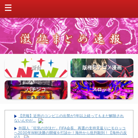
新台
版権元アニメ漫画
パチンコ
スロット
【悲報】近所のコンビニの出禁が1年以上経ってもまだ解除され
ないんやが…
外国人「狂気の沙汰だ」FIFA会長、再選の支持見返りにモロッコ
へ2030年W杯決勝の開催を打診か！海外から批判殺到！【海外の反
応】