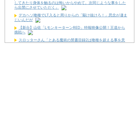
してきたり身体を触るのは怖いからやめて。次同じような事をした
ら出禁にさせていただく」
デカヘソ喰種でLT入ると周りからの「駆け抜けろ！」思念が凄ま
じいんだが
【新台】山佐「LモンキーターンRED」特報映像公開！王道から
挑戦へ
スロッターさん「とある魔術の禁書目録2は喰種を超える事を意
識して作ってるだけあって、演出・ゲーム性は東京喰種よりも良
い」
LモンキーターンRED「王道から挑戦へ！モードアップ！最速達
成！ジャックイン！７揃い！」←まったくの別物っぽいけど流行る
んか！？
【新台】すーぱぁびん娘はHooah!がない謎多き爆裂台！？【しゅ
んすけTV】
不便だった時のほうが競馬が楽しかった
ボンドガール引退 18戦1勝
隣で万枚出してるやつが作業感が凄いのか面倒くさそうに打って
た