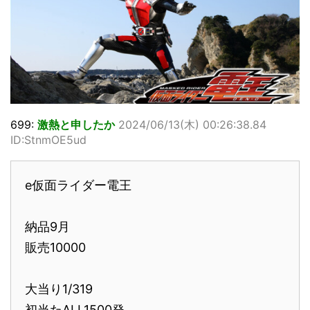
699:
激熱と申したか
2024/06/13(木) 00:26:38.84
ID:StnmOE5ud
e仮面ライダー電王
納品9月
販売10000
大当り1/319
初当たALL1500発