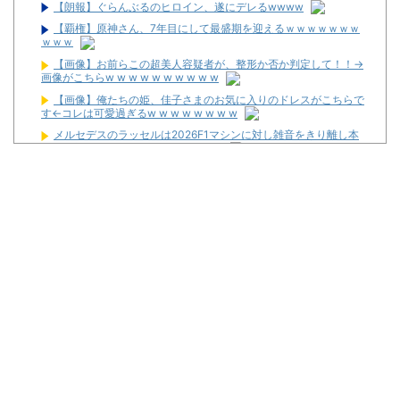
【朗報】ぐらんぶるのヒロイン、遂にデレるwwww
【覇権】原神さん、7年目にして最盛期を迎えるｗｗｗｗｗｗｗ
ｗｗｗ
【画像】お前らこの超美人容疑者が、整形か否か判定して！！→
画像がこちらw w w w w w w w w w
【画像】俺たちの姫、佳子さまのお気に入りのドレスがこちらで
す←コレは可愛過ぎるw w w w w w w w
メルセデスのラッセルは2026F1マシンに対し雑音をきり離し本
質的な部分に集中できていないらしい
20代「50年ローンでええやろ」←これマジ？？？
News】ユニバ「L/バジリスクⅣXB」、北電子「Lライザのアト
リエKD」「Sゴーゴージャグラー4KT」などが検定通過！
パチンカスが遠隔だのホルコンだの言うからホールは客を舐める
し釘も開けないんだよな
【新台】ユニバ「Lやじきた道中記参る！」5ch実戦感想＆評価ま
とめ！「ATはそこそこやじきたしてる気がする」「過去作と変わり
映えしない」等
L革命機ヴァルヴレイヴ2のスマホアプリが配信スタート！
「m HOLD’EM 西宮」が8月12日オープン！