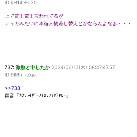
ID:kH14eFg30
上で電王電王言われてるが
ティガみたいに本編人物差し替えとかならんよなぁ・・・
737:
激熱と申したか
2024/06/13(木) 08:47:47.57
ID:9II6m+Zqa
>>733
轟音「ｶﾒﾝﾗｲﾀﾞｰﾉﾁｶﾗｦﾐｾﾃﾔﾙｰ」