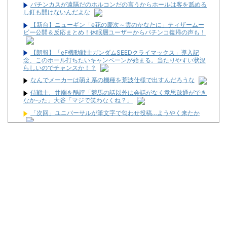
パチンカスが遠隔だのホルコンだの言うからホールは客を舐める
し釘も開けないんだよな
【新台】ニューギン「e花の慶次～雲のかなたに」ティザームー
ビー公開＆反応まとめ！休眠層ユーザーからパチンコ復帰の声も！
【朗報】「eF機動戦士ガンダムSEEDクライマックス」導入記
念、このホール打ちたいキャンペーンが始まる。当たりやすい状況
らしいのでチャンスか！？
なんでメーカーは萌え系の機種を荒波仕様で出すんだろうな
侍戦士、井端を酷評「競馬の話以外は会話がなく意思疎通ができ
なかった」大谷「マジで笑わなくね？」
「次回」ユニバーサルが筆文字で匂わせ投稿…ようやく来たか
パチンコ配信者さん、ミスでSEEDをパンクさせてしまう…
【朗報】プチプチで有名な川上産業、社名を「プチプチ株式会
社」に変更ｗｗｗｗｗ
KEIZ守山店「近日動きます！8月7日に重大告知！」→「8月7日
は店休日とさせて頂きます」
【動画】「店内に浸水してきてもお構いなし」東海地方のスロカ
スさん、覚悟が違う…
ヒロシヤングアワー #645【ギスギスを回避せよ！！】
News】ユニバ「L/バジリスクⅣXB」、北電子「Lライザのアト
リエKD」「Sゴーゴージャグラー4KT」などが検定通過！