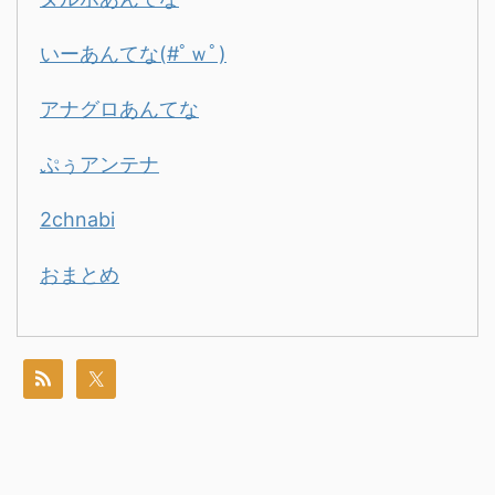
いーあんてな(#ﾟｗﾟ)
アナグロあんてな
ぷぅアンテナ
2chnabi
おまとめ