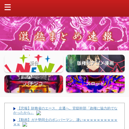
新台
版権元アニメ漫画
パチンコ
スロット
【悲報】財務省のエース、左遷へ。官邸幹部「政権に協力的でな
かったから」
【動画】ガチ勢同士のボンバーマン、凄いｗｗｗｗｗｗｗｗｗｗ
ｗｗ