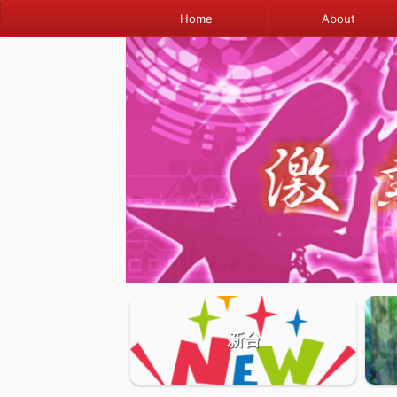
Home
About
新台