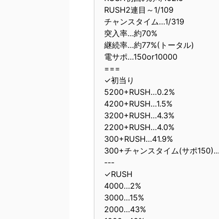
RUSH2連目～1/109
チャンスタイム…1/319
突入率…約70%
継続率…約77%(トータル)
電サポ…150or10000
===
✓初当り
5200+RUSH…0.2%
4200+RUSH…1.5%
3200+RUSH…4.3%
2200+RUSH…4.0%
300+RUSH…41.9%
300+チャンスタイム(サポ150)…4
---
✓RUSH
4000…2%
3000…15%
2000…43%