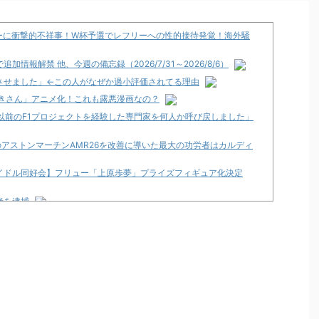
カーに衝撃的不祥事！W杯予選でレフリーへの性的接待発覚！海外騒
報解禁 他、今週の備忘録（2026/7/31～2026/8/6）
させました」←この人がなぜか過小評価されてる理由
づきさん」アニメ化！これも露悪漫画なの？
以前のF1プロジェクトを経験した専門家を何人か呼び戻しました」
渾身のアストンマーチンAMR26を改善に導いた最大の功労者はカルディ
イドル同好会】フリュー「上原歩夢」プライズフィギュア化決定
者を逮捕
wwww
ティア」導入は12月以降！？
2歳の無職の男を逮捕
くるのか！？
店」が8月16日で閉店へ