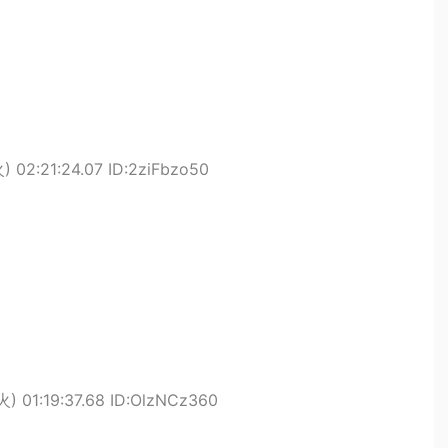
さ
) 02:21:24.07 ID:2ziFbzo50
ろ
火) 01:19:37.68 ID:OlzNCz360