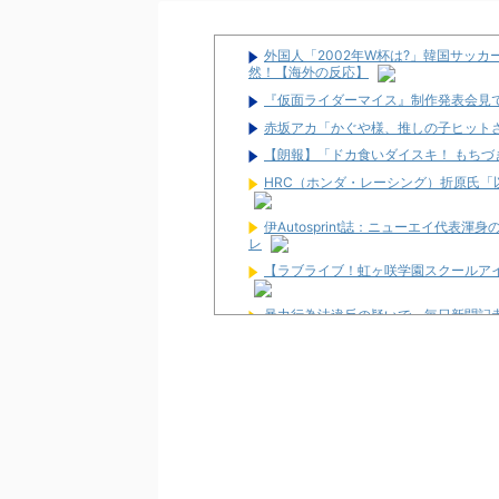
外国人「2002年W杯は?」韓国サッ
然！【海外の反応】
『仮面ライダーマイス』制作発表会見で追加情
赤坂アカ「かぐや様、推しの子ヒット
【朗報】「ドカ食いダイスキ！ もち
HRC（ホンダ・レーシング）折原氏「
伊Autosprint誌：ニューエイ代表
レ
【ラブライブ！虹ヶ咲学園スクールア
暴力行為法違反の疑いで、毎日新聞記
最新パチンコ 稼働貢献1週で終わるw
【噂】サミー「eシャングリラ・フロン
パチンコ台欲しさに白タク行為をした8
ユニバが「次回」予告を公開！バジが
東京都府中市の「ニューアサヒ府中四谷