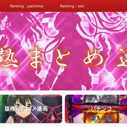
Ranking：pachinko
Ranking：slot
版権元アニメ漫画
パチンコ