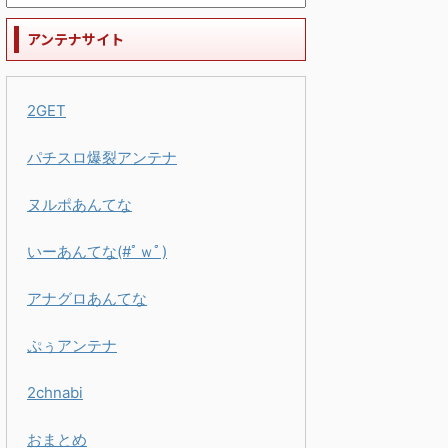
アンテナサイト
2GET
パチスロ爆裂アンテナ
ヌルポあんてな
いーあんてな(#ﾟｗﾟ)
アナグロあんてな
ぷぅアンテナ
2chnabi
おまとめ