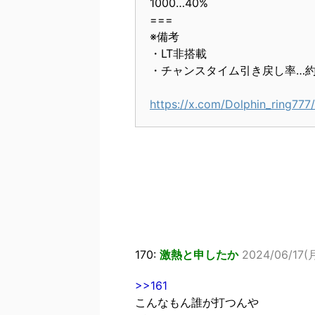
1000…40%
===
※備考
・LT非搭載
・チャンスタイム引き戻し率…約
https://x.com/Dolphin_ring77
170:
激熱と申したか
2024/06/17(月
>>161
こんなもん誰が打つんや