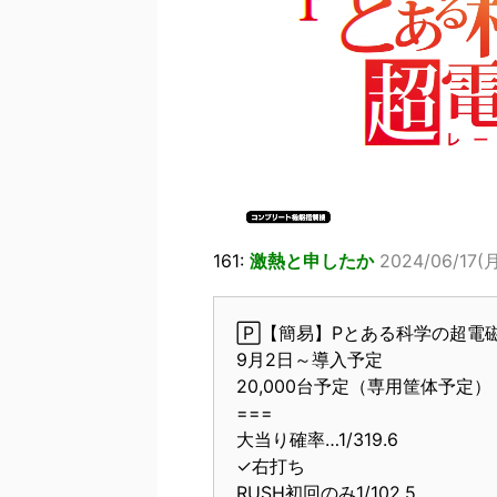
161:
激熱と申したか
2024/06/17(月
🄿【簡易】Pとある科学の超電磁砲
9月2日～導入予定
20,000台予定（専用筐体予定）
===
大当り確率…1/319.6
✓右打ち
RUSH初回のみ1/102.5