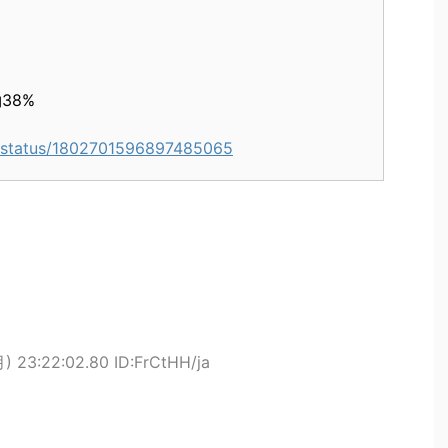
38%
7/status/1802701596897485065
) 23:22:02.80 ID:FrCtHH/ja