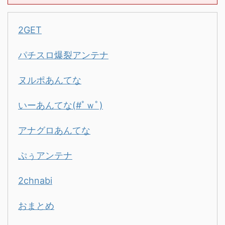
2GET
パチスロ爆裂アンテナ
ヌルポあんてな
いーあんてな(#ﾟｗﾟ)
アナグロあんてな
ぷぅアンテナ
2chnabi
おまとめ