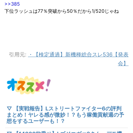
>>385
下位ラッシュは77％突破から50％だから1/520じゃね
引用元:
・【検定通過】新機種総合スレ536【発表
会】
▽ 【実戦報告】Lストリートファイター6の評判
まとめ！ヤレる感が微妙！？もう稼働貢献週の予
想をするユーザーも！？