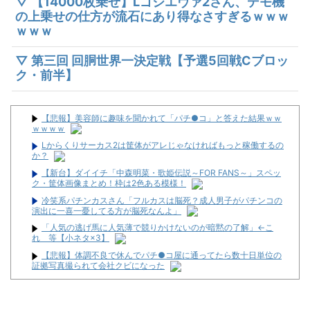
▽ 【14000枚乗せ】Lゴジエヴァ2さん、デモ機
の上乗せの仕方が流石にあり得なさすぎるｗｗｗ
ｗｗｗ
▽ 第三回 回胴世界一決定戦【予選5回戦Cブロッ
ク・前半】
【悲報】美容師に趣味を聞かれて「パチ●コ」と答えた結果ｗｗ
ｗｗｗｗ
Lからくりサーカス2は筐体がアレじゃなければもっと稼働するの
か？
【新台】ダイイチ「中森明菜・歌姫伝説～FOR FANS～」スペッ
ク・筐体画像まとめ！枠は2色ある模様！
冷笑系パチンカスさん「フルカスは脳死？成人男子がパチンコの
演出に一喜一憂してる方が脳死なんよ」
「人気の逃げ馬に人気薄で競りかけないのが暗黙の了解」←こ
れ 等【小ネタ×3】
【悲報】体調不良で休んでパチ●コ屋に通ってたら数十日単位の
証拠写真撮られて会社クビになった
正直「やじきた」ってコンテンツ、もう終わりにしてもよくね？