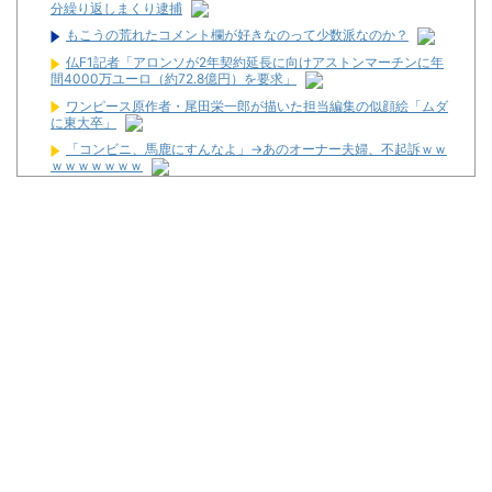
分繰り返しまくり逮捕
もこうの荒れたコメント欄が好きなのって少数派なのか？
仏F1記者「アロンソが2年契約延長に向けアストンマーチンに年
間4000万ユーロ（約72.8億円）を要求」
ワンピース原作者・尾田栄一郎が描いた担当編集の似顔絵「ムダ
に東大卒」
「コンビニ、馬鹿にすんなよ」→あのオーナー夫婦、不起訴ｗｗ
ｗｗｗｗｗｗｗ
【超絶悲報】婚活女子さん、残酷な現実に気付いてしまった結
果…
東京都府中市の「ニューアサヒ府中四谷店」が8月16日で閉店へ
【新台】ダイイチ「中森明菜・歌姫伝説～FOR FANS～」スペッ
ク・筐体画像まとめ！枠は2色ある模様！
邪神ちゃん作者「打たなきゃ良かった・・・」
2026年7月に最も売れたパチンコが判明！機種はe無職転生で台
数は12500台！
さいたま市北区の「ガーデン大宮北」が8月16日で閉店