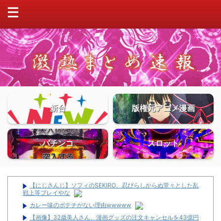
新台
版権元アニメ漫画
パチンコ
スロット
【にじさんじ】ソフィのSEKIRO、忍びらしからぬ堂々とした乱
戦上等プレイやな
カレー味のポテチがない理由wwwww
【画像】32歳美人さん、漫画グッズの注文キャンセルを43億円