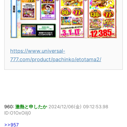
https://www.universal-
777.com/product/pachinko/etotama2/
960:
激熱と申したか
2024/12/06(金) 09:12:53.98
ID:O1OxOiIj0
>>957