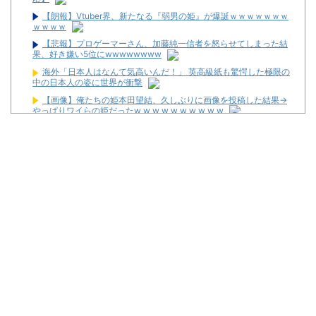
【朗報】Vtuber界、新たなる『弱男の姫』が爆誕ｗｗｗｗｗｗｗ
ｗｗｗｗ
【悲報】プロゲーマーさん、加藤純一信者を怒らせてしまった結
果、好き嫌い5位にwwwwwwww
海外「日本人はなんて気高いんだ！」 英高級紙も驚愕した極限の
中の日本人の姿に世界が衝撃
【画像】俺たちの姫本田望結、久しぶりに画像を投稿した結果→
やっぱりワイらの姫だったw w w w w w w w w w
寺田心、週6ジム通いで体重62kg→82kgに 110kgのベンチプレス
持ち上げる姿披露
【仰天】X、メンエス嬢とラウンジ嬢が熾烈な女の争いを繰り広
げ対戦型になってしまうw w w w w w w w
隣で万枚出してるやつが作業感が凄いのか面倒くさそうに打って
た
2026年7月に最も売れたスロットが判明！
スタサポやらの固定回数系っていいよな
【画像】パチンコ屋でカスみたいなお菓子もらった
【新台】平和「L転生王女と天才令嬢の魔法革命」公式の機種情
報が公開！Wヒロインでボーナスループ革命！