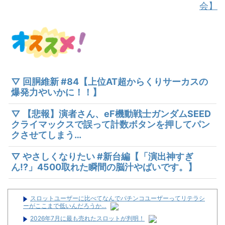
会】
▽ 回胴維新 #84【上位AT超からくりサーカスの
爆発力やいかに！！】
▽ 【悲報】演者さん、eF機動戦士ガンダムSEED
クライマックスで誤って計数ボタンを押してパン
クさせてしまう…
▽ やさしくなりたい #新台編【「演出神すぎ
ん!?」4500取れた瞬間の脳汁やばいです。】
スロットユーザーに比べてなんでパチンコユーザーってリテラシ
ーがここまで低いんだろうか…
2026年7月に最も売れたスロットが判明！