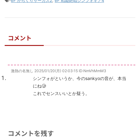
-
eF からくりサーカス2
,
eF 戦姫絶唱シンフォギア4
コメント
激熱の名無し
2025/01/20(月) 02:03:15
ID:NmVhMmM3
シンフォがというか、今のsankyoの音が、本当
にね🥲
これでセンスいいとか疑う。
コメントを残す