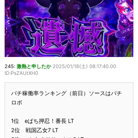
245:
激熱と申したか
2025/01/18(土) 08:17:40.00
ID:PsZAUtXH0
パチ稼働率ランキング（前日）ソースはパチ
ロボ
1位 eぱち押忍！番長 LT
2位 戦国乙女7 LT