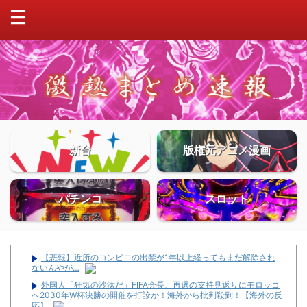
新台
版権元アニメ漫画
パチンコ
スロット
【悲報】近所のコンビニの出禁が1年以上経ってもまだ解除され
ないんやが…
外国人「狂気の沙汰だ」FIFA会長、再選の支持見返りにモロッコ
へ2030年W杯決勝の開催を打診か！海外から批判殺到！【海外の反
応】