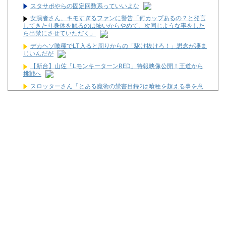
スタサポやらの固定回数系っていいよな
女演者さん、キモすぎるファンに警告「何カップあるの？と発言
してきたり身体を触るのは怖いからやめて。次同じような事をした
ら出禁にさせていただく」
デカヘソ喰種でLT入ると周りからの「駆け抜けろ！」思念が凄ま
じいんだが
【新台】山佐「LモンキーターンRED」特報映像公開！王道から
挑戦へ
スロッターさん「とある魔術の禁書目録2は喰種を超える事を意
識して作ってるだけあって、演出・ゲーム性は東京喰種よりも良
い」
LモンキーターンRED「王道から挑戦へ！モードアップ！最速達
成！ジャックイン！７揃い！」←まったくの別物っぽいけど流行る
んか！？
【新台】すーぱぁびん娘はHooah!がない謎多き爆裂台！？【しゅ
んすけTV】
不便だった時のほうが競馬が楽しかった
ボンドガール引退 18戦1勝
隣で万枚出してるやつが作業感が凄いのか面倒くさそうに打って
た