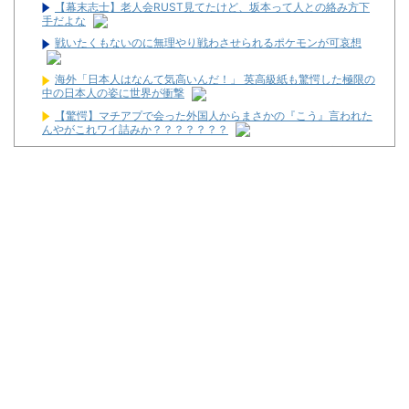
【幕末志士】老人会RUST見てたけど、坂本って人との絡み方下
手だよな
戦いたくもないのに無理やり戦わさせられるポケモンが可哀想
海外「日本人はなんて気高いんだ！」 英高級紙も驚愕した極限の
中の日本人の姿に世界が衝撃
【驚愕】マチアプで会った外国人からまさかの『こう』言われた
んやがこれワイ詰みか？？？？？？？
【衝撃】クロちゃん、とち狂ったツイートをする←コレ言うほど
おかしいか？？？？？？
キャデラックF1、致命的なブレーキ問題の原因が明らかになるも
解決には至っておらずめども立たず
マルハンが令和8年熊本地震の被災者支援のために募玉・募メダ
ルによる寄付活動をスタート！
兵庫県姫路市の「LEON」が8月16日で閉店へ
パチ屋の抽選始まるんだけど一応行った方がいいんか？
【噂】サミー「e推しの子」導入は2027年以降か！？
【新台】ネット「Lモグモグ風林火山 大海戦の巻」試打動画が公
開！