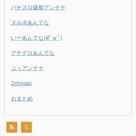
パチスロ爆裂アンテナ
ヌルポあんてな
いーあんてな(#ﾟｗﾟ)
アナグロあんてな
ぷぅアンテナ
2chnabi
おまとめ