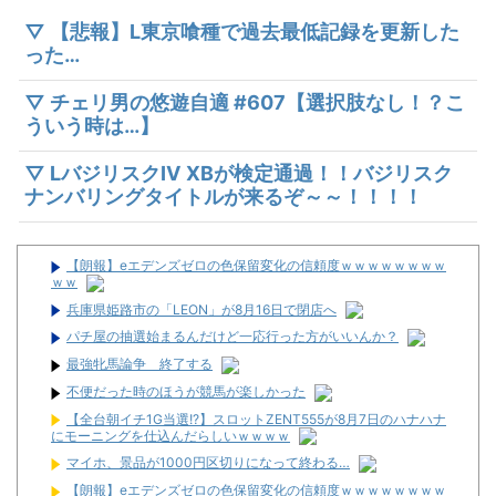
▽ 【悲報】L東京喰種で過去最低記録を更新した
った…
▽ チェリ男の悠遊自適 #607【選択肢なし！？こ
ういう時は…】
▽ LバジリスクⅣ XBが検定通過！！バジリスク
ナンバリングタイトルが来るぞ～～！！！！
【朗報】eエデンズゼロの色保留変化の信頼度ｗｗｗｗｗｗｗｗ
ｗｗ
兵庫県姫路市の「LEON」が8月16日で閉店へ
パチ屋の抽選始まるんだけど一応行った方がいいんか？
最強牝馬論争 終了する
不便だった時のほうが競馬が楽しかった
【全台朝イチ1G当選!?】スロットZENT555が8月7日のハナハナ
にモーニングを仕込んだらしいｗｗｗｗ
マイホ、景品が1000円区切りになって終わる…
【朗報】eエデンズゼロの色保留変化の信頼度ｗｗｗｗｗｗｗｗ