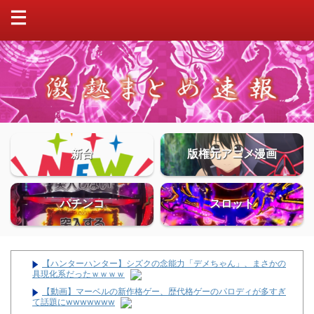
新台
版権元アニメ漫画
パチンコ
スロット
【ハンターハンター】シズクの念能力「デメちゃん」、まさかの
具現化系だったｗｗｗｗ
【動画】マーベルの新作格ゲー、歴代格ゲーのパロディが多すぎ
て話題にwwwwwww