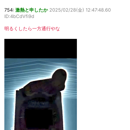
754:
激熱と申したか
2025/02/28(金) 12:47:48.60
ID:4bCdVfi9d
明るくしたら一方通行やな