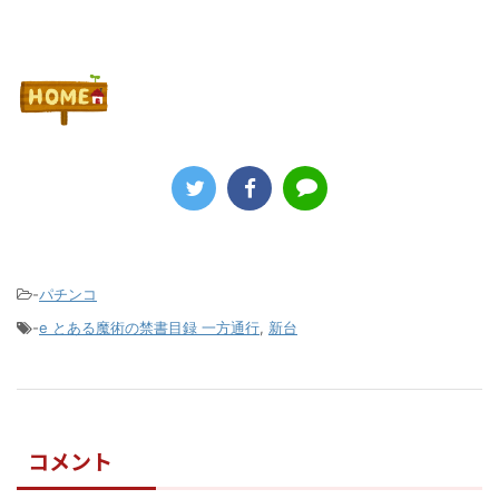
-
パチンコ
-
e とある魔術の禁書目録 一方通行
,
新台
コメント