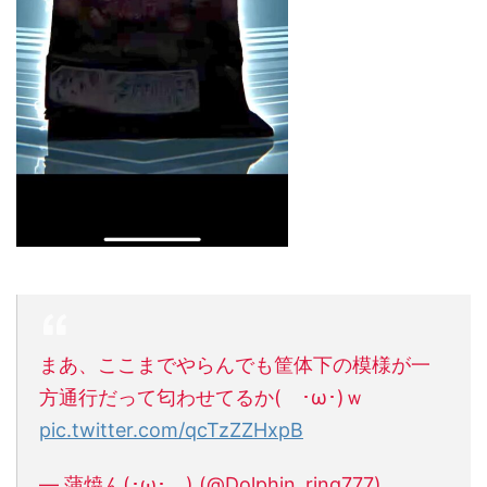
まあ、ここまでやらんでも筐体下の模様が一
方通行だって匂わせてるか( ･ω･)ｗ
pic.twitter.com/qcTzZZHxpB
— 蒲焼ん(･ω･ ) (@Dolphin_ring777)