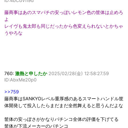
ID:4bCdVfi9d
藤商事はあのスマパチの安っぽいレモン色の筐体は止めろ
よ
レイヴも鬼太郎も同じだったから色変えられないとかちゃ
うやろな
760:
激熱と申したか
2025/02/28(金) 12:58:27.59
ID:AbxMe20p0
>>759
藤商事はSANKYOレベル重厚感のあるスマートハンドル筐
体開発して投入したらまだまだ全然舞えると思うんだよな
筐体の安っぽさがかなりパチンコ全体の評価を下げてる
筐体が下流メーカーのパチンコ