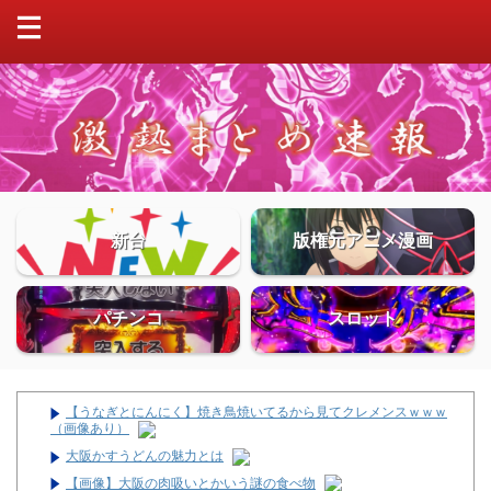
新台
版権元アニメ漫画
パチンコ
スロット
【うなぎとにんにく】焼き鳥焼いてるから見てクレメンスｗｗｗ
（画像あり）
大阪かすうどんの魅力とは
【画像】大阪の肉吸いとかいう謎の食べ物