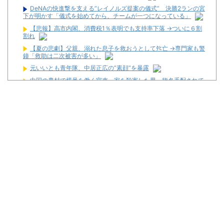
DeNAの快進撃を支える”レイノルズ提案の儀式” 決勝2ランの宮
下が明かす「儀式を始めてから、チームが一つになっている」
【悲報】高市内閣、消費税1％表明でも支持率下落 →ついに６割
割れ
【夏の悲劇】父親、溺れた息子を救おうとしてﾀﾋ亡 →専門家も警
鐘「救助は二次被害が多い」
元いいとも青年隊、中居正広の”素顔”を暴露
中国の農村で横暴を働く官吏一家を殺害した男、指名手配されて
警察が追跡するも農民が追いかけるどころか……
松平健さんがアミューズグループの公式アンバサダーに就任！
【新台】大都「パチスロVivy -Fluorite Eye's Song-」一部スペッ
ク情報！初当たり確率は1/276～1/210！
初心者は海打てっていう上級パチンカーいるけどさ
なんで国ってパチンコ屋取り締まらないの？
パチンコ完全に引退する方法