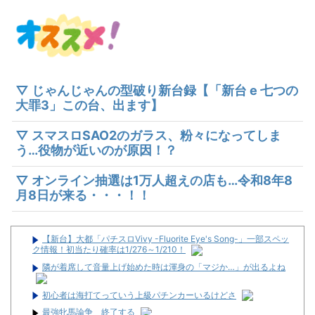
▽ じゃんじゃんの型破り新台録【「新台 e 七つの
大罪3」この台、出ます】
▽ スマスロSAO2のガラス、粉々になってしま
う…役物が近いのが原因！？
▽ オンライン抽選は1万人超えの店も…令和8年8
月8日が来る・・・！！
【新台】大都「パチスロVivy -Fluorite Eye's Song-」一部スペッ
ク情報！初当たり確率は1/276～1/210！
隣が着席して音量上げ始めた時は渾身の「マジか…」が出るよね
初心者は海打てっていう上級パチンカーいるけどさ
最強牝馬論争 終了する