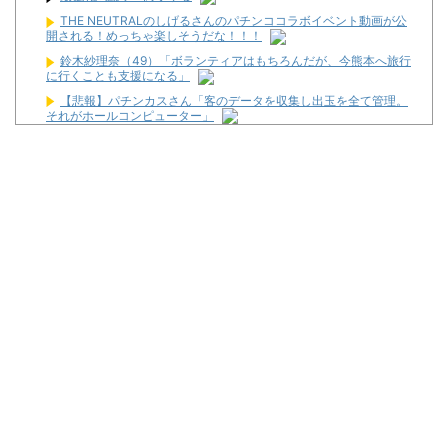
THE NEUTRALのしげるさんのパチンココラボイベント動画が公
開される！めっちゃ楽しそうだな！！！
鈴木紗理奈（49）「ボランティアはもちろんだが、今熊本へ旅行
に行くことも支援になる」
【悲報】パチンカスさん「客のデータを収集し出玉を全て管理。
それがホールコンピューター」
【画像あり】昨日の銀だこ、「88人しか買えない88円」に大行列
をなす都民コチラｗｗｗｗｗ
サ活スロ勝 #28【真強カワラッシュをサクっとキメたので、から
くり２も上位狙っちゃいます】
【動画】「店内に浸水してきてもお構いなし」東海地方のスロカ
スさん、覚悟が違う…
【なんG競馬】札幌2レースでわいの人生を賭けた戦いが始まる…
松平健さんがアミューズグループの公式アンバサダーに就任！
Powered by livedoor 相互RSS