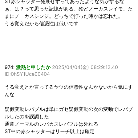
ST赤シャッター発展せずってあったような気がするな
ぁ。は？って思った記憶がある。殆どノーカスレイモ、た
まにノーカスシンジ。どっちで打った時かは忘れた。
うる覚えだから信憑性は低いです
974:
激熱と申したか
2025/04/04(金) 08:29:12.40
ID:0hSY1Uce00404
うる覚えとか言ってるヤツの信憑性なんかないから気にす
んな
疑似変動レバブルは単にガセ疑似変動の次の変動でレバブ
ルしたのを誤認した
通常ノーマルのレバカスレバブルは外れる
ST中の赤シャッターはリーチ以上は確定