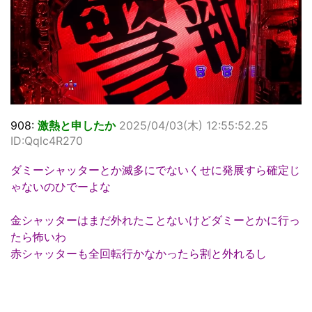
908:
激熱と申したか
2025/04/03(木) 12:55:52.25
ID:Qqlc4R270
ダミーシャッターとか滅多にでないくせに発展すら確定じ
ゃないのひでーよな
金シャッターはまだ外れたことないけどダミーとかに行っ
たら怖いわ
赤シャッターも全回転行かなかったら割と外れるし