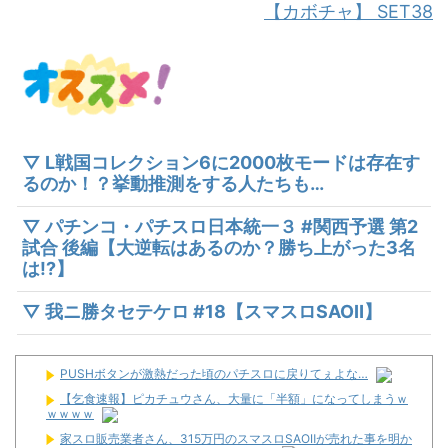
【カボチャ】 SET38
▽ L戦国コレクション6に2000枚モードは存在す
るのか！？挙動推測をする人たちも…
▽ パチンコ・パチスロ日本統一３ #関西予選 第2
試合 後編【大逆転はあるのか？勝ち上がった3名
は!?】
▽ 我ニ勝タセテケロ #18【スマスロSAOⅡ】
PUSHボタンが激熱だった頃のパチスロに戻りてぇよな…
【乞食速報】ピカチュウさん、大量に「半額」になってしまうｗ
ｗｗｗｗ
家スロ販売業者さん、315万円のスマスロSAOⅡが売れた事を明か