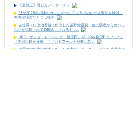
【遊戯王】岩石カメッタースレ
F1が2028年以降のカレンダーにアジアでのレース追加を検討、
有力候補のひとつは韓国
自信満々に政治番組に出演した某野党議員、他出演者からガバっ
ぷりを指摘されて袋叩きにされるも……
HRC（ホンダ・レーシング）折原氏、ADUO改良型PUについて
「内部目標を達成」「ザントフールトが楽しみ」
猛暑の中で意識朦朧となった生中継レポーター、それを某出演者
が爆笑しながら現場レポート続行を強制する動画が再注目され
て……
最近常にどうやってパチンコ屋に復讐出来るかずっと考えてる
昔のスロット動画見てたらケロット柄が2回出たのにハズレて
た…流石にヤバすぎじゃね？
スロットに比べてパチユーザーってなんでリテラシーがここまで
低いんだろうね
【新台】サンセイ「eゾンビになるまでにしたい100のこと」試
打動画が新たに公開！
【噂】パチンコ「不二子」年末以降にも登場か！？