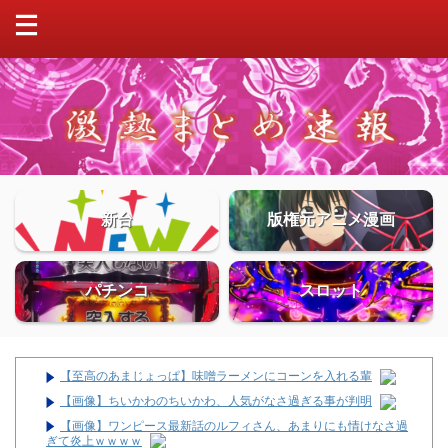
新台
版権元アニメ漫画
パチンコ
スロット
【至高のあまじょっぱ】味噌ラーメンにコーンを入れる輩
【画像】ちいかわのちいかわ、人気がなさ過ぎる事が判明
【画像】ワンピース最新話のルフィさん、あまりにも情けなさ過
ぎて炎上ｗｗｗｗ