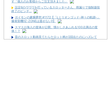
す「個人のお客様からご注文頂きました」
設定6のヴヴヴを打っているスロッターさん、雨漏りで強制遊技
終了のピンチ…
ガイモンの豪腕夢想 #1172【「Lミリオンゴッド-神々の軌跡-」
爆発契機!!Z-ZONEは逃せない!!】
スマスロ海人の筐体が公開。懐かしさあふれる100点満点の筐
体！？
昔のスロット動画見てたらケロット柄が2回出たのにハズレて
た…流石にヤバすぎじゃね？
【27年間の歴史に幕】ダイナム新井店（新潟県妙高市）が8月23
日の営業をもって閉店へ
【全台朝イチ1G当選!?】スロットZENT555が8月7日のハナハナ
にモーニングを仕込んだらしいｗｗｗｗ
【中古機価格230万円】スマスロSAO2、またガラスが粉々にな
る…
フリーになった高杉騎手、今週も騎乗馬ゼロ
最近常にどうやってパチンコ屋に復讐出来るかずっと考えてる