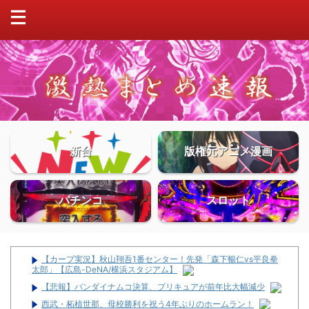
新台
版権元アニメ漫画
パチンコ
スロット
【カープ実況】秋山翔吾1番センター！先発「森下暢仁vs平良拳
太郎」【広島-DeNA/横浜スタジアム】
【悲報】バンダイナムコ決算、プリキュアが前年比大幅減少
西武・柘植世那、母校勝利を祝う4年ぶりのホームラン！