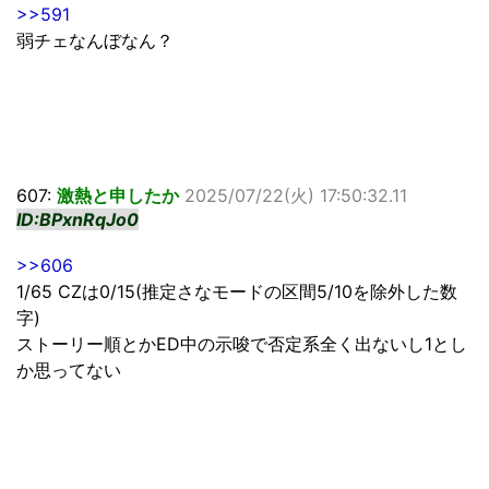
>>591
弱チェなんぼなん？
607:
激熱と申したか
2025/07/22(火) 17:50:32.11
ID:BPxnRqJo0
>>606
1/65 CZは0/15(推定さなモードの区間5/10を除外した数
字)
ストーリー順とかED中の示唆で否定系全く出ないし1とし
か思ってない