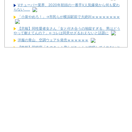
Vチューバー業界、2020年初頭の一番手V人気爆発から何も変わ
らない……
「小泉やめろ！」→市民らが横浜駅前で大絶叫ｗｗｗｗｗｗｗｗ
【悲報】同性愛者女さん「女と付き合うの地獄すぎる、男はどう
やって耐えてんの？」←コレは同意せざるおえないと話題に
洋服の青山、空調ウェアを発売ｗｗｗｗｗｗ
【怒報】国税庁「あのさぁ！君らがちゃんと納税してくれないと
こうなっちゃうけどどうする？！」←これw w w w w w w w
【噂】ユニバ「Lバジリスク4」導入は12月以降！？
【噂】オーイズミ「Lアカマター」近々にも動きあり！？
【新台】三洋「L邪神ちゃんドロップキック」5ch実戦感想＆評価
まとめ！「吸い込み爆速で出玉伸びないSAO2」「AT当てても50G
以内に1/200か1/500引かないと話にならない」等
三共が「釘玉夏祭り」を渋谷で開催！期間は8月29日～9月6日ま
で！
【新台】藤商事「Lとある魔術の禁書目録2」5ch実戦感想＆評価
まとめ！「劣化グール」「幻想リプレイのタイミング噛み合えばヒ
リつく場面ありそう」等