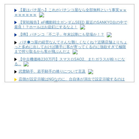
【夏はパチ屋へ】これがパチンコ屋なら全部無料という事実ｗｗ
ｗｗｗｗｗｗ
【実戦報告】eF機動戦士ガンダムSEED 最近のSANKYO台の中で
最良！？ホールはお盆釘にするなよ！
【噂】パチンコ「不二子」年末以降にも登場か！？
パチ●コ屋の経営なんてそんな難しくなくね？近隣店舗よりちょ
っと多めに出しておけば勝手に客が寄ってくるのに強欲すぎて極限
まで搾り取るから客が飛ぶんだよ
【中古機価格230万円】スマスロSAO2、またガラスが粉々にな
る…
武豊騎手、若手騎手の捲りについて言及
店側が設定示唆はNGなのに、台自体が演出で設定示唆するのは
なんで許されてるの？
コテスタ系ばっかりになったらパチンコ屋はどうやって利益取れ
ばいいんだよ！！！
【実戦報告】eF機動戦士ガンダムSEED 最近のSANKYO台の中で
最良！？ホールはお盆釘にするなよ！
【悲報】パン屋さん、「難易度」が高すぎるｗｗｗｗｗ
【動画あり】スマスロSAO2で謎挙動が発生！？「上位AT出てき
たのに上位ATなんてなかった」
スロットに比べてパチユーザーってなんでリテラシーがここまで