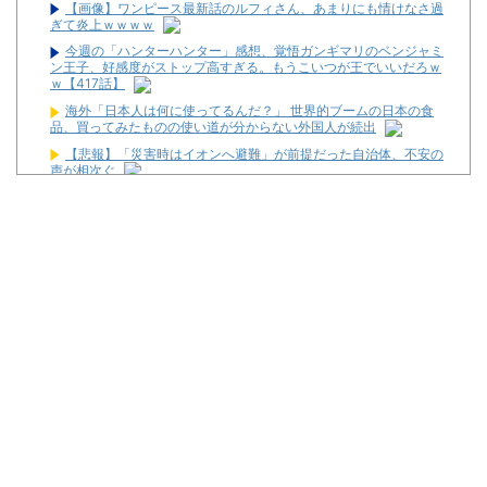
【画像】ワンピース最新話のルフィさん、あまりにも情けなさ過
ぎて炎上ｗｗｗｗ
今週の「ハンターハンター」感想、覚悟ガンギマリのベンジャミ
ン王子、好感度がストップ高すぎる。もうこいつが王でいいだろｗ
ｗ【417話】
海外「日本人は何に使ってるんだ？」 世界的ブームの日本の食
品、買ってみたものの使い道が分からない外国人が続出
【悲報】「災害時はイオンへ避難」が前提だった自治体、不安の
声が相次ぐ
【悲報】高市おサナ、被爆者代表を睨み付けてしまいバチクソ炎
上し始めるｗｗｗｗｗｗｗｗｗ
一人っ子母子家庭育ちワイ(26)無職の母親が再婚するらしくて驚
愕
スロットに比べてパチユーザーってなんでリテラシーがここまで
低いんだろうね
【新台】サンセイ「eゾンビになるまでにしたい100のこと」試
打動画が新たに公開！
【噂】パチンコ「不二子」年末以降にも登場か！？
【噂】ダイイチ「PH羽根モノ天羽一閃」導入日は11月2日予
定！？
セガサミーが熊本地震の被災地支援のため1000万円を寄付