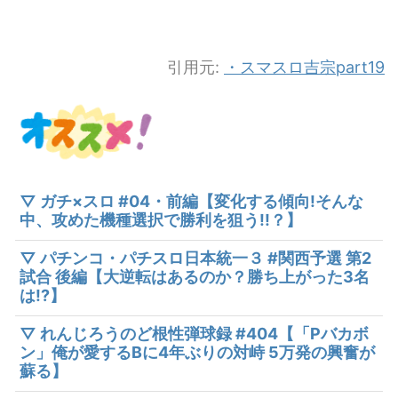
引用元:
・スマスロ吉宗part19
▽ ガチ×スロ #04・前編【変化する傾向!そんな
中、攻めた機種選択で勝利を狙う!!？】
▽ パチンコ・パチスロ日本統一３ #関西予選 第2
試合 後編【大逆転はあるのか？勝ち上がった3名
は!?】
▽ れんじろうのど根性弾球録 #404【「Pバカボ
ン」俺が愛するBに4年ぶりの対峙 5万発の興奮が
蘇る】