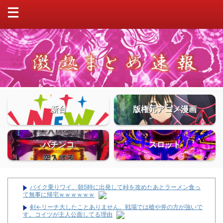
新台
版権元アニメ漫画
パチンコ
スロット
バイク乗りワイ、朝5時に出発して峠を攻めたあとラーメン食っ
て無事に帰宅ｗｗｗｗｗｗ
剣←リーチ大したことありません。戦場では槍や斧の方が強いで
す。コイツが主人公面してる理由