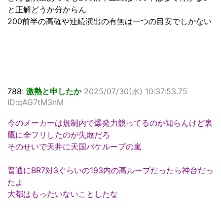
と正解どうか分からん
200前半の高確や連続演出の有無は一つの目安でしかない
788:
激熱と申したか
2025/07/30(水) 10:37:53.75
ID:qAG7tM3nM
今のメーカーは規制内で爆発力競ってるのか知らんけど裏
鷹に全フリしたのが失敗だろ
そのせいで天井に天国バケループの嵐
普通にBR7対3ぐらいの193内の高ループだったら神台だっ
たよ
大都はもったいないことしたな