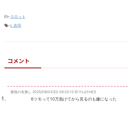
-
スロット
-
L 吉宗
コメント
激熱の名無し
2025/08/03(日) 06:23:12
ID:YzJjYmE3
6ツモって10万負けてから見るのも嫌になった