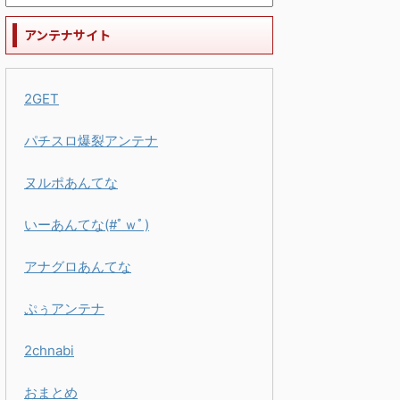
アンテナサイト
2GET
パチスロ爆裂アンテナ
ヌルポあんてな
いーあんてな(#ﾟｗﾟ)
アナグロあんてな
ぷぅアンテナ
2chnabi
おまとめ