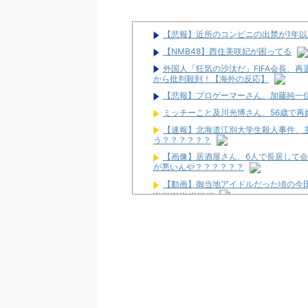
【悲報】近所のコンビニの出禁が1年
【NMB48】西住美咲妃が困ってる
外国人「狂気の沙汰だ」FIFA会長、
から批判殺到！【海外の反応】
【悲報】プロゲーマーさん、加藤純一信
ミッチーこと及川光博さん、56歳で再
【速報】北海道江別大学生殺人事件、主
う？？？？？？
【画像】居酒屋さん、6人で長居して会
が悪いんや？？？？？？
【動画】御当地アイドルだった頃の今
w w w w w w w
ワイ生活保護、2スロを打つ金すら無
隣で万枚出してるやつが作業感が凄い
2026年7月に最も売れたスロットが判
スタサポやらの固定回数系っていいよ
【画像】パチンコ屋でカスみたいなお