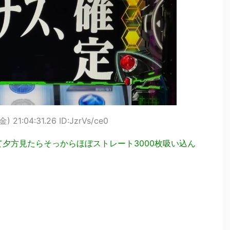
) 21:04:31.26 ID:JzrVs/ce0
て夕方見たらそっからほぼストレート3000枚吸い込ん