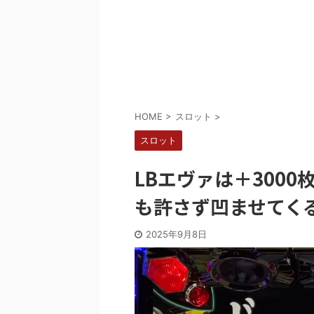
Powered by livedoor 相互RSS
HOME
>
スロット
>
スロット
LBエヴァは＋3000
も許さず凹ませてく
2025年9月8日