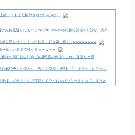
以上経ってもまだ解除されないんやが…
再選の支持見返りにモロッコへ2030年W杯決勝の開催を打診か！海外
者を怒らせてしまった結果、好き嫌い5位にwwwwwwww
婚→新しい命まで授かるｗｗｗｗｗ
犯格の川口被告(19)に無期懲役の判決←これ、妥当だと思
計4939円しか使わない客にお気持ち表明してしまう←コレどっち
田美桜、ガチのマジで可愛くてワイらをびびらせまくってしまうw
くて咽び泣く
のか面倒くさそうに打ってた
明！
な
菓子もらった