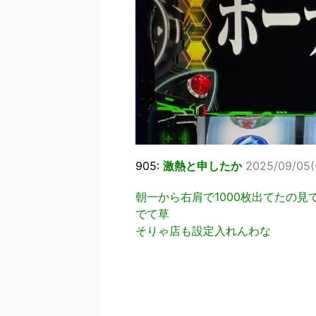
905:
激熱と申したか
2025/09/05(金
朝一から右肩で1000枚出てたの見
でて草
そりゃ店も設定入れんわな