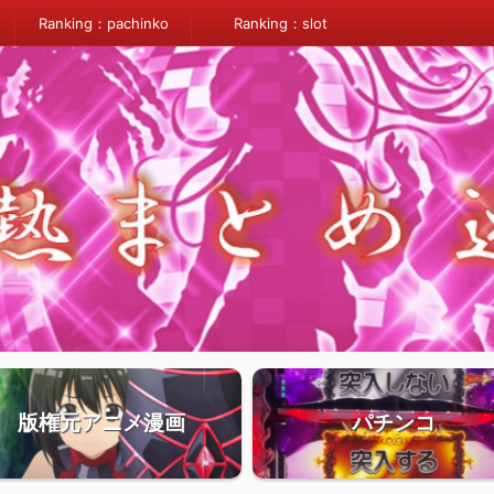
Ranking：pachinko
Ranking：slot
版権元アニメ漫画
パチンコ