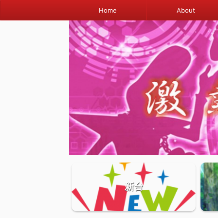
Home
About
新台