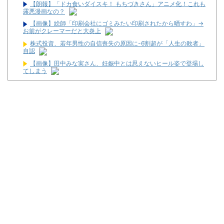
【朗報】「ドカ食いダイスキ！ もちづきさん」アニメ化！これも
露悪漫画なの？
【画像】絵師「印刷会社にゴミみたい印刷されたから晒すわ」→
お前がクレーマーだと大炎上
株式投資、若年男性の自信喪失の原因に-6割超が「人生の敗者」
自認
【画像】田中みな実さん、妊娠中とは思えないヒール姿で登場し
てしまう
【アークナイツ】Gift+シリーズ「純燼エイヤフィヤトラ それか
らの物語VER.」フィギュア【予約開始】
暴力行為法違反の疑いで、毎日新聞記者を逮捕
最新パチンコ 稼働貢献1週で終わるwwwww
【噂】サミー「eシャングリラ・フロンティア」導入は12月以
降！？
パチンコ台欲しさに白タク行為をした82歳の無職の男を逮捕
ユニバが「次回」予告を公開！バジがくるのか！？
東京都府中市の「ニューアサヒ府中四谷店」が8月16日で閉店へ