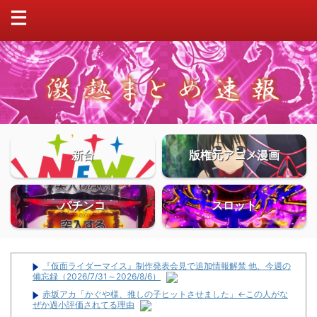
新台
版権元アニメ漫画
パチンコ
スロット
『仮面ライダーマイス』制作発表会見で追加情報解禁 他、今週の
備忘録（2026/7/31～2026/8/6）
赤坂アカ「かぐや様、推しの子ヒットさせました」←この人がな
ぜか過小評価されてる理由