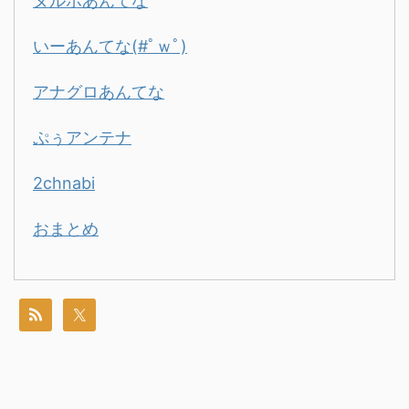
ヌルポあんてな
いーあんてな(#ﾟｗﾟ)
アナグロあんてな
ぷぅアンテナ
2chnabi
おまとめ