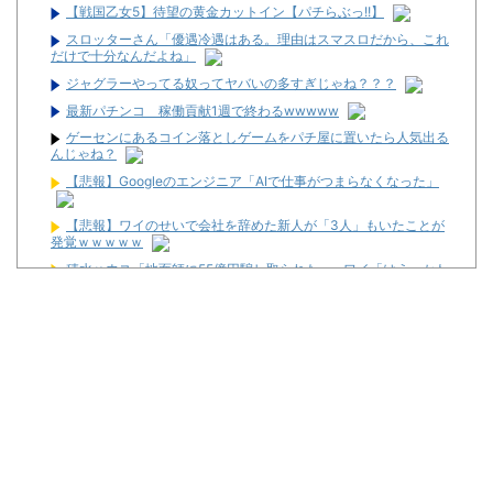
【戦国乙女5】待望の黄金カットイン【パチらぶっ!!】
スロッターさん「優遇冷遇はある。理由はスマスロだから、これ
だけで十分なんだよね」
ジャグラーやってる奴ってヤバいの多すぎじゃね？？？
最新パチンコ 稼働貢献1週で終わるwwwww
ゲーセンにあるコイン落としゲームをパチ屋に置いたら人気出る
んじゃね？
【悲報】Googleのエンジニア「AIで仕事がつまらなくなった」
【悲報】ワイのせいで会社を辞めた新人が「3人」もいたことが
発覚ｗｗｗｗｗ
積水ハウス「地面師に55億円騙し取られた…」ワイ「はえーかわ
いそう…会社滅茶苦茶やろなぁ」
スロッターさん「優遇冷遇はある。理由はスマスロだから、これ
だけで十分なんだよね」
スロッターさん「右隣が朝からずっとこれで地獄すぎる…」←こ
れで晒すのはどうなんだと物議
米競馬界に激震、全6戦の新3歳王者決定シリーズ創設 プリーク
ネスS排除で伝統の3冠が事実上の解体へ
最新パチンコ 稼働貢献1週で終わるwwwww