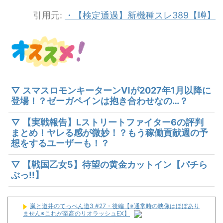
引用元:
・【検定通過】新機種スレ389【噂】
▽ スマスロモンキーターンⅥが2027年1月以降に
登場！？ゼーガペインは抱き合わせなの…？
▽ 【実戦報告】Lストリートファイター6の評判
まとめ！ヤレる感が微妙！？もう稼働貢献週の予
想をするユーザーも！？
▽ 【戦国乙女5】待望の黄金カットイン【パチら
ぶっ!!】
嵐と道井のてっぺん道3 #27・後編【※通常時の映像はほぼあり
ません※これが至高のリオラッシュEX】