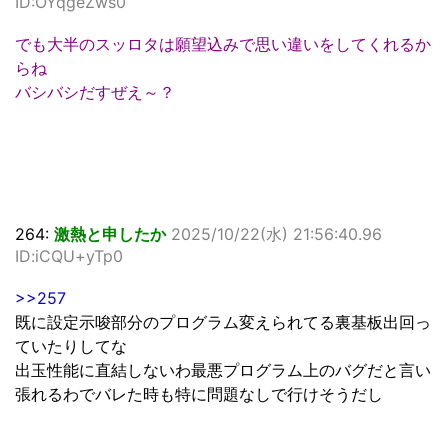
ID:OYqgeZws0
でも大半のスッロタは願望込みで思い違いをしてくれるか
らね
バシバシだすぜえ～？
264:
激熱と申したか
2025/10/22(水) 21:56:40.96
ID:iCQU+yTp0
>>257
既に設定示唆部分のプログラム変えられてる裏基板出回っ
ていたりしてな
出玉性能に直結しないわ最悪プログラム上のバグだと言い
張れるわでバレた時も特に問題なしで行けそうだし