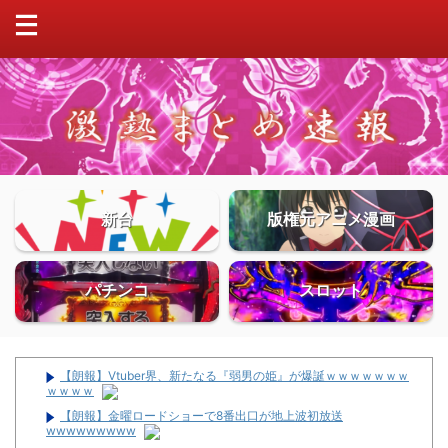
新台
版権元アニメ漫画
パチンコ
スロット
【朗報】Vtuber界、新たなる『弱男の姫』が爆誕ｗｗｗｗｗｗｗ
ｗｗｗｗ
【朗報】金曜ロードショーで8番出口が地上波初放送
wwwwwwwww