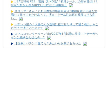
USA実戦術 #23・前編【LINO流/「初見ホール」の癖を見抜け！
状況分析から導き出すLINOのガチ攻略術】
スロッターさん「とある魔術の禁書目録2は喰種を超える事を意
識して作ってるだけあって、演出・ゲーム性は東京喰種よりも良
い」
パチンコ屋の「大量の人を適切に並ばせたりして裁く能力」←こ
れガチで凄いよなｗｗｗ
スマスロモンキーターンⅥが2027年1月以降に登場！？ゼーガペ
インは抱き合わせなの…？
【画像】パチンコ屋でカスみたいなお菓子もらった
パチンコ屋の「大量の人を適切に並ばせたりして裁く能力」←こ
れガチで凄いよなｗｗｗ
【新台】平和「L転生王女と天才令嬢の魔法革命」公式の機種情
報が公開！Wヒロインでボーナスループ革命！
【悲報】美容師に趣味を聞かれて「パチ●コ」と答えた結果ｗｗ
ｗｗｗｗ
シスキン、バレる
【朗報】スロット最新台の上乗せ、ヤケクソがすぎるｗｗｗｗｗ
ｗｗ
スタサポやらの固定回数系っていいよな