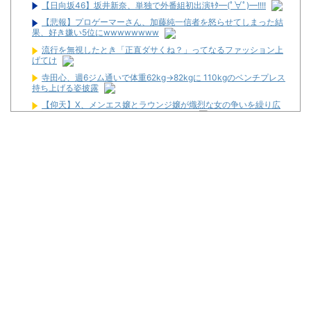
【日向坂46】坂井新奈、単独で外番組初出演ｷﾀ━(ﾟ∀ﾟ)━!!!!
【悲報】プロゲーマーさん、加藤純一信者を怒らせてしまった結
果、好き嫌い5位にwwwwwwww
流行を無視したとき「正直ダサくね？」ってなるファッション上
げてけ
寺田心、週6ジム通いで体重62kg→82kgに 110kgのベンチプレス
持ち上げる姿披露
【仰天】X、メンエス嬢とラウンジ嬢が熾烈な女の争いを繰り広
げ対戦型になってしまうw w w w w w w w
お前ら「日本も核武装汁！」←１万発の核弾頭どこに
スタサポやらの固定回数系っていいよな
【画像】パチンコ屋でカスみたいなお菓子もらった
【新台】平和「L転生王女と天才令嬢の魔法革命」公式の機種情
報が公開！Wヒロインでボーナスループ革命！
配信見ただけで台を語る評論家みたいなユーザー増えすぎじゃな
い？金も使わずネガキャンって害悪だろ
マルハンが令和8年熊本地震の被災者支援のために募玉・募メダ
ルによる寄付活動をスタート！