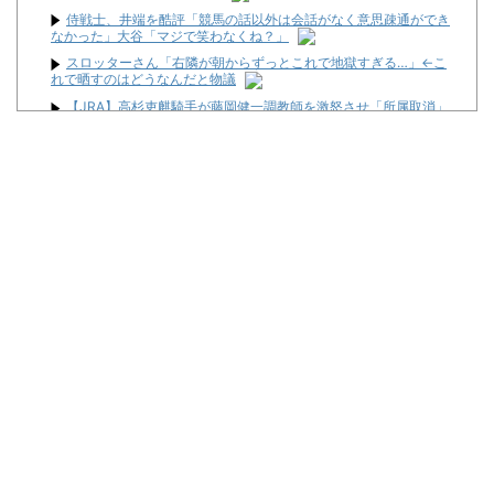
侍戦士、井端を酷評「競馬の話以外は会話がなく意思疎通ができ
なかった」大谷「マジで笑わなくね？」
スロッターさん「右隣が朝からずっとこれで地獄すぎる…」←こ
れで晒すのはどうなんだと物議
【JRA】高杉吏麒騎手が藤岡健一調教師を激怒させ「所属取消」
フリー転身へ、との噂
LバジリスクⅣ XBが検定通過！！バジリスクナンバリングタイト
ルが来るぞ～～！！！！
【朗報】プチプチで有名な川上産業、社名を「プチプチ株式会
社」に変更ｗｗｗｗｗ
本気でパチンコを流行らせるには「初心者用超賑やかモードとシ
ンプルモード搭載」「コテスタフェアスタなんでもいいからボーダ
ー3維持」この2つだけでいいと思う
【10年で運営会社が半減】このままだとパチンコ店消えちゃうけ
ど…それでいいの？
12月導入！LゼーガペインETRの筐体画像が公開！！セブンイン
パクトは搭載されてるっぽい！
三共が「釘玉夏祭り」を渋谷で開催！期間は8月29日～9月6日ま
で！