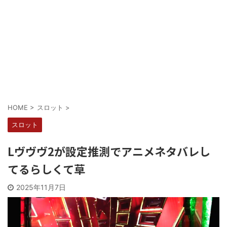
Powered by livedoor 相互RSS
HOME
>
スロット
>
スロット
Lヴヴヴ2が設定推測でアニメネタバレし
てるらしくて草
2025年11月7日