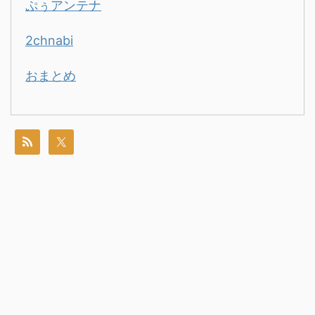
ぷぅアンテナ
2chnabi
おまとめ