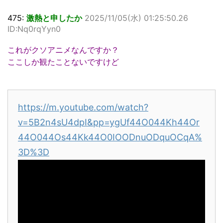
475:
激熱と申したか
2025/11/05(水) 01:25:50.26
ID:Nq0rqYyn0
これがクソアニメなんですか？
ここしか観たことないですけど
https://m.youtube.com/watch?
v=5B2n4sU4dpI&pp=ygUf44O044Kh44Or
44O044Os44Kk44O0IOODnuODquOCqA%
3D%3D