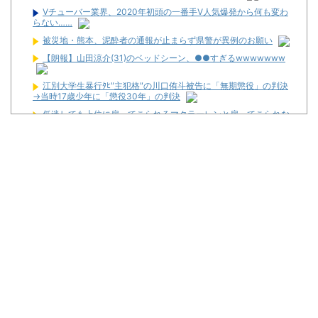
Vチューバー業界、2020年初頭の一番手V人気爆発から何も変わ
らない……
被災地・熊本、泥酔者の通報が止まらず県警が異例のお願い
【朗報】山田涼介(31)のベッドシーン、●●すぎるwwwwwww
江別大学生暴行ﾀﾋ″主犯格″の川口侑斗被告に「無期懲役」の判決
→当時17歳少年に「懲役30年」の判決
低迷しても上位に戻ってこられるマクラーレンと戻ってこられな
いウィリアムズは何が違うの
三共が「釘玉夏祭り」を渋谷で開催！期間は8月29日～9月6日ま
で！
【新台】藤商事「Lとある魔術の禁書目録2」5ch実戦感想＆評価
まとめ！「劣化グール」「幻想リプレイのタイミング噛み合えばヒ
リつく場面ありそう」等
News】ユニバ「L/バジリスクⅣXB」、北電子「Lライザのアト
リエKD」「Sゴーゴージャグラー4KT」などが検定通過！
パチンカスが遠隔だのホルコンだの言うからホールは客を舐める
し釘も開けないんだよな
【新台】ユニバ「Lやじきた道中記参る！」5ch実戦感想＆評価ま
とめ！「ATはそこそこやじきたしてる気がする」「過去作と変わり
映えしない」等