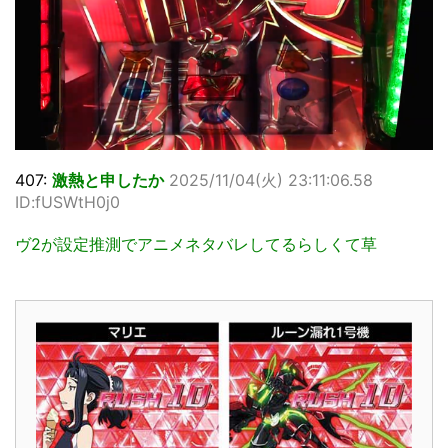
407:
激熱と申したか
2025/11/04(火) 23:11:06.58
ID:fUSWtH0j0
ヴ2が設定推測でアニメネタバレしてるらしくて草