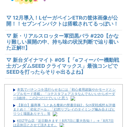
▽ 12月導入！LゼーガペインETRの筐体画像が公
開！！セブンインパクトは搭載されてるっぽい！
▽ 新・リアルスロッター軍団黒バラ #220【かな
り難しい展開の中、持ち味の状況判断で辿り着い
た正解!!】
▽ 新台ダイナマイト #05【「eフィーバー機動戦
士ガンダムSEED クライマックス」最強コンビで
SEEDを打ったらそりゃ出るよね】
本気でパチンコを流行らせるには「初心者用超賑やかモードとシ
ンプルモード搭載」「コテスタフェアスタなんでもいいからボーダ
ー3維持」この2つだけでいいと思う
【新台】藤商事「Lとある魔術の禁書目録2」5ch実戦感想＆評価
まとめ！「劣化グール」「幻想リプレイのタイミング噛み合えばヒ
リつく場面ありそう」等
KEIZ守山店「近日動きます！8月7日に重大告知！」→「8月7日
は店休日とさせて頂きます」