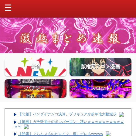
新台
版権元アニメ漫画
パチンコ
スロット
【悲報】バンダイナムコ決算、プリキュアが前年比大幅減少
【動画】ガチ勢同士のボンバーマン、凄いｗｗｗｗｗｗｗｗｗｗ
ｗｗ
【朗報】ぐらんぶるのヒロイン、遂にデレるwwww