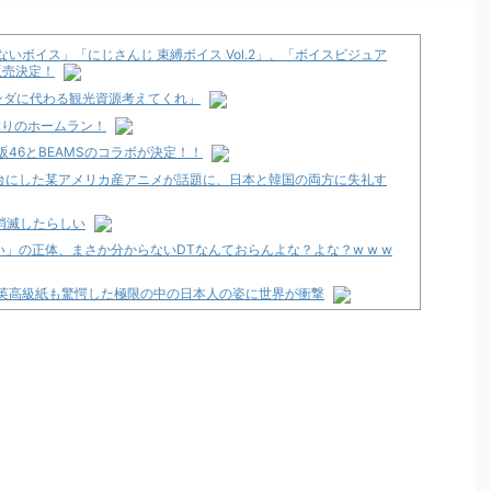
いボイス」「にじさんじ 束縛ボイス Vol.2」、「ボイスビジュア
り販売決定！
ンダに代わる観光資源考えてくれ」
ぶりのホームラン！
46とBEAMSのコラボが決定！！
台にした某アメリカ産アニメが話題に、日本と韓国の両方に失礼す
消滅したらしい
」の正体、まさか分からないDTなんておらんよな？よな？w w w
 英高級紙も驚愕した極限の中の日本人の姿に世界が衝撃
ト
」スペック詳細！ATは平均740枚が82.6％ループ！
発売告知画像が公開！
12月以降！？
々にも動きあり！？