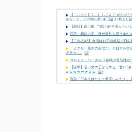
【にじさんじ】「にじさんじ がんばらな
ルカード」2026年8月14日(金)12時よ
【悲報】白浜町「100万円やるからパ
西武・柘植世那、母校勝利を祝う4年
【日向坂46】今回はお手頃価格？日向坂
「ピクサー最大の失敗だ」と日本を舞
ぎるわ……
コルトン・ハータのF1参戦の可能性が
【衝撃】若い女の子からする「甘い匂い
w w w w w w w w
海外「日本人はなんて気高いんだ！」
ワイが明日3万で勝負するべきスロッ
【新台】サンセイ「L牙狼 闇を照らす者
【新台】山佐「LゼーガペインETR」
【噂】ユニバ「Lバジリスク4」導入は
【噂】オーイズミ「Lアカマター」近