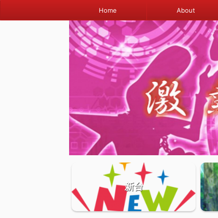
Home
About
新台