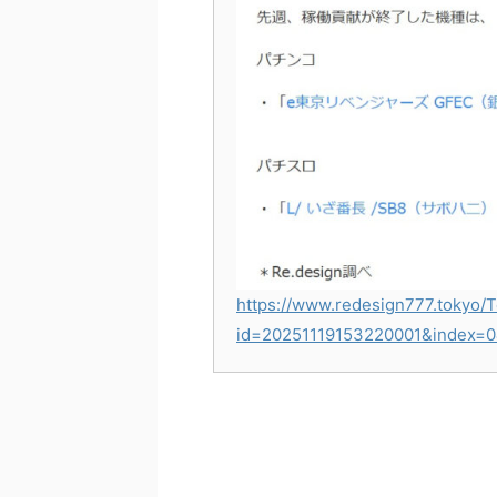
https://www.redesign777.tokyo/T
id=20251119153220001&index=0