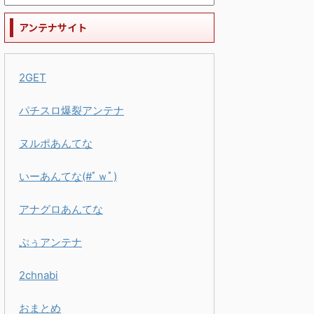
アンテナサイト
2GET
パチスロ爆裂アンテナ
ヌルポあんてな
いーあんてな(#ﾟｗﾟ)
アナグロあんてな
ぷぅアンテナ
2chnabi
おまとめ