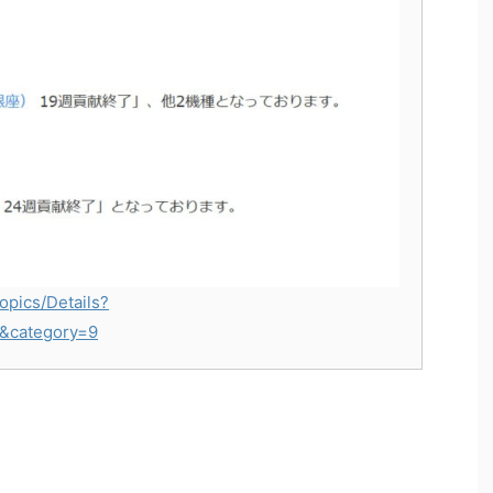
opics/Details?
&category=9