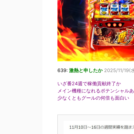
639:
激熱と申したか
2025/11/19(水
いざ番24週で稼働貢献終了か
メイン機種になれるポテンシャルあ
少なくともグールの何倍も面白い