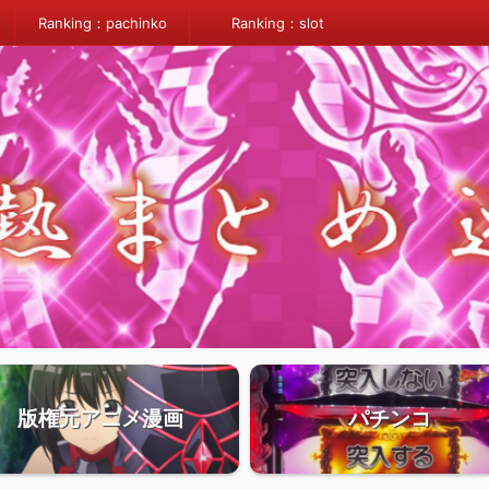
Ranking：pachinko
Ranking：slot
版権元アニメ漫画
パチンコ