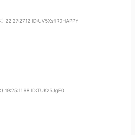
木) 22:27:27.12 ID:UV5XsfIR0HAPPY
) 19:25:11.98 ID:TUKz5JgE0