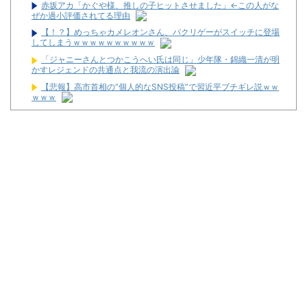
赤坂アカ「かぐや様、推しの子ヒットさせました」←この人がな
ぜか過小評価されてる理由
【！？】めっちゃカメレオンさん、パクリゲーがスイッチに登場
してしまうｗｗｗｗｗｗｗｗｗｗ
「ジャニーさんとつかこうへい氏は同じ」少年隊・錦織一清が明
かすレジェンドの共通点と我流の演出論
【悲報】高市首相の“個人的なSNS投稿”で習近平ブチギレ説ｗｗ
ｗｗｗ
【衝撃画像】中学生「先生！水泳で水着になるのイヤです！」先
生「分かった」→結果まさかの『こう』なってしまうw w w w w w
w
無期懲役、去年の仮釈放わずか４人…もう実質終身刑だった
最新パチンコ 稼働貢献1週で終わるwwwww
【噂】サミー「eシャングリラ・フロンティア」導入は12月以
降！？
パチンコ台欲しさに白タク行為をした82歳の無職の男を逮捕
ユニバが「次回」予告を公開！バジがくるのか！？
東京都府中市の「ニューアサヒ府中四谷店」が8月16日で閉店へ