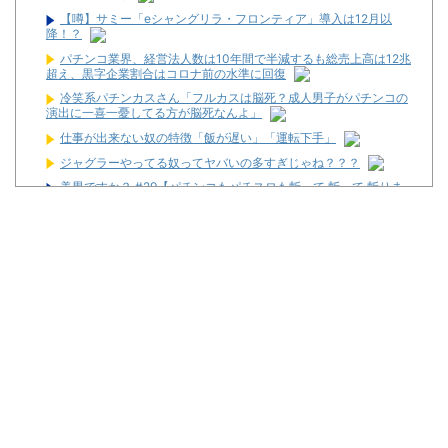
【噂】サミー「eシャングリラ・フロンティア」導入は12月以
降！？
パチンコ業界、経営法人数は10年間で半減するも総売上高は12兆
超え、黒字企業割合はコロナ前の水準に回復
冷笑系パチンカスさん「フルカスは脳死？成人男子がパチンコの
演出に一喜一憂してる方が脳死なんよ」
仕事が出来ない奴の特徴「飯が遅い」「運転下手」
ジャグラーやってる奴ってヤバいの多すぎじゃね？？？
美男ですか？ #29【パチンコもパチスロも斬って 斬って 斬りま
くれ!!】
「人気の逃げ馬に人気薄で競りかけないのが暗黙の了解」←こ
れ 等【小ネタ×3】
【悲報】美容師に趣味を聞かれて「パチ●コ」と答えた結果ｗｗ
ｗｗｗｗ
【悲報】競馬場に来たワイ、16:20以降現金発売してなくてガチ
ギレ
最新パチンコ 稼働貢献1週で終わるwwwww