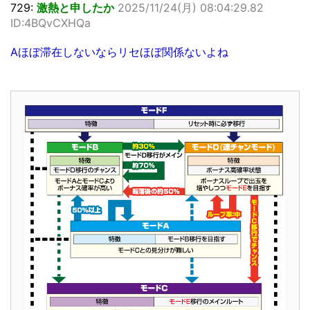
729:
激熱と申したか
2025/11/24(月) 08:04:29.82
ID:4BQvCXHQa
Aほぼ滞在しないならリセほぼ関係ないよね