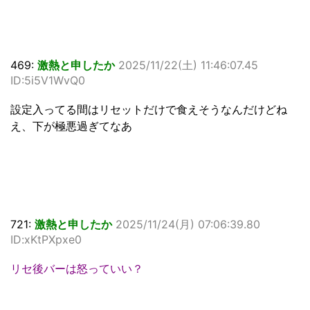
469:
激熱と申したか
2025/11/22(土) 11:46:07.45
ID:5i5V1WvQ0
設定入ってる間はリセットだけで食えそうなんだけどね
え、下が極悪過ぎてなあ
721:
激熱と申したか
2025/11/24(月) 07:06:39.80
ID:xKtPXpxe0
リセ後バーは怒っていい？