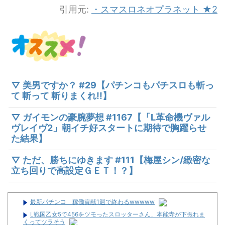
引用元:
・スマスロネオプラネット ★2
▽ 美男ですか？ #29【パチンコもパチスロも斬っ
て 斬って 斬りまくれ!!】
▽ ガイモンの豪腕夢想 #1167【「L革命機ヴァル
ヴレイヴ2」朝イチ好スタートに期待で胸躍らせ
た結果】
▽ ただ、勝ちにゆきます #111【梅屋シン/緻密な
立ち回りで高設定ＧＥＴ！？】
最新パチンコ 稼働貢献1週で終わるwwwww
L戦国乙女5で456をツモったスロッターさん、本能寺が下振れま
くってツラそう