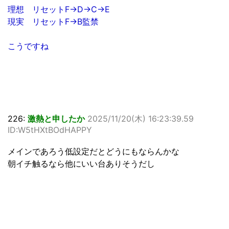
理想 リセットF→D→C→E
現実 リセットF→B監禁
こうですね
226:
激熱と申したか
2025/11/20(木) 16:23:39.59
ID:W5tHXtBOdHAPPY
メインであろう低設定だとどうにもならんかな
朝イチ触るなら他にいい台ありそうだし