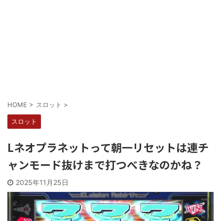
Powered by livedoor 相互RSS
HOME
>
スロット
>
スロット
Lネオプラネットって朝一リセットは連チ
ャンモード抜けまで打つべきなのかね？
2025年11月25日