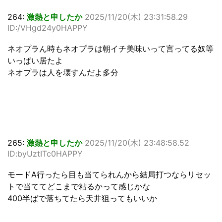
264:
激熱と申したか
2025/11/20(木) 23:31:58.29
ID:/VHgd24y0HAPPY
ネオプラん時もネオプラは朝イチ美味いって言ってる奴等
いっぱい居たよ
ネオプラは人を壊すんだよ多分
265:
激熱と申したか
2025/11/20(木) 23:48:58.52
ID:byUztITc0HAPPY
モードA行ったら目も当てられんから結局打つならリセッ
トで当ててどこまで粘るかって感じかな
400半ばで落ちてたら天井狙ってもいいか