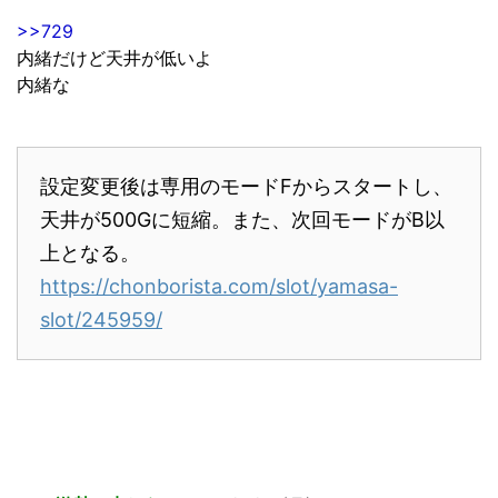
>>729
内緒だけど天井が低いよ
内緒な
設定変更後は専用のモードFからスタートし、
天井が500Gに短縮。また、次回モードがB以
上となる。
https://chonborista.com/slot/yamasa-
slot/245959/