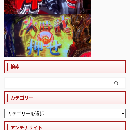
検索
カテゴリー
アンテナサイト