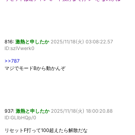
816:
激熱と申したか
2025/11/18(火) 03:08:22.57
ID:szlVwerk0
>>787
マジでモードBから動かんぞ
937:
激熱と申したか
2025/11/18(火) 18:00:20.88
ID:GLlbHQp/0
リセットF打って100超えたら解散だな