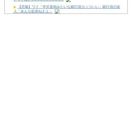
【悲報】ワイ「半沢直樹みたいな銀行員カッコいい」銀行員の友
人「あんな奴居ねえよ」
株の資産7億円あるのに「株主優待」で生活してガンになる人
生・・・
LモンキーターンRED「王道から挑戦へ！モードアップ！最速達
成！ジャックイン！７揃い！」←まったくの別物っぽいけど流行る
んか！？
【画像あり】NASAが開発、着るだけで瞬時に「-15℃冷却」す
る冷感ポンチョ3,980円！
「宝くじの1番賢い買い方」←これ
ワイ生活保護、2スロを打つ金すら無くて咽び泣く
Powered by livedoor 相互RSS