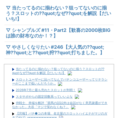
▽ 当たってるのに揃わない？狙ってないのに揃
う？スロットの??quot;なぜ??quot;を解説【だい
いち!】
▽ シャンブルズ #11・Part2【歓喜の2000枚BIG
は誰の財布なのか！？】
▽ やさしくなりたい #246【大人気の??quot;
神??quot;と??quot;狩??quot;打ちました。】
当たってるのに揃わない？狙ってないのに揃う？スロットの??
quot;なぜ??quot;を解説【だいいち!】
スロットユーザーに比べてなんでパチンコユーザーってリテラシ
ーがここまで低いんだろうか…
2026年7月に最も売れたスロットが判明！
スタサポやらの固定回数系っていいよな
侍戦士、井端を酷評「競馬の話以外は会話がなく意思疎通ができ
なかった」大谷「マジで笑わなくね？」
【悲報】パチ●コの本場、名古屋のスロットハイエナがマジのガ
チでやばいwwwwwwwwwww