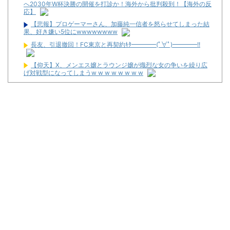
へ2030年W杯決勝の開催を打診か！海外から批判殺到！【海外の反
応】
【悲報】プロゲーマーさん、加藤純一信者を怒らせてしまった結
果、好き嫌い5位にwwwwwwww
長友、引退撤回！FC東京と再契約ｷﾀ━━━━(ﾟ∀ﾟ)━━━━!!
【仰天】X、メンエス嬢とラウンジ嬢が熾烈な女の争いを繰り広
げ対戦型になってしまうw w w w w w w w
【画像】恋する女さん、ネット民が驚愕する大変身を遂げてしま
う←コレは凄過ぎるw w w w w w w w
【悲報】パパ活疑惑のおじさん、待ち合わせに写真と違う女が来
たので逃げようとするも眼鏡を奪われ可哀想なことになっていると
ころを激写されてしまう…
ワイ生活保護、2スロを打つ金すら無くて咽び泣く
隣で万枚出してるやつが作業感が凄いのか面倒くさそうに打って
た
2026年7月に最も売れたスロットが判明！
スタサポやらの固定回数系っていいよな
【画像】パチンコ屋でカスみたいなお菓子もらった