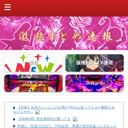
新台
版権元アニメ漫画
パチンコ
スロット
【悲報】近所のコンビニの出禁が1年以上経ってもまだ解除され
ないんやが…
【NMB48】西住美咲妃が困ってる
外国人「狂気の沙汰だ」FIFA会長、再選の支持見返りにモロッコ