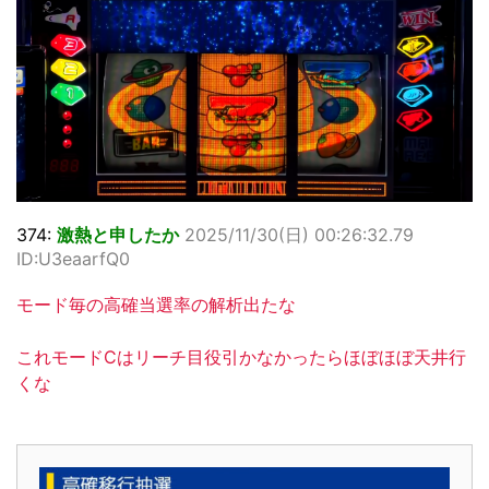
374:
激熱と申したか
2025/11/30(日) 00:26:32.79
ID:U3eaarfQ0
モード毎の高確当選率の解析出たな
これモードCはリーチ目役引かなかったらほぼほぼ天井行
くな