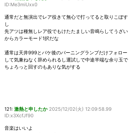
ID:Me3miUxx0
通常だと無演出でレア役きて無心で打ってると取りこぼす
し
先アツは種無しレア役でもけたたましい音鳴らしてうざい
からカラーモード1択だな
通常は天井999とバケ後のバーニングランプだけフォロー
して気兼ねなく辞められるし運試しで中途半端な余り玉で
ちょろっと回すのもありな気がする
121:
激熱と申したか
2025/12/02(火) 12:09:58.99
ID:x3XcfJf90
音楽はいいよ