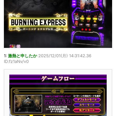
1:
激熱と申したか
2025/12/01(月) 14:31:42.36
ID:fz1aNv/v0