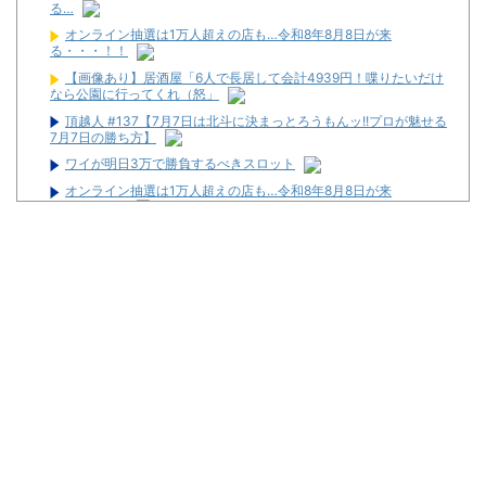
る…
オンライン抽選は1万人超えの店も…令和8年8月8日が来
る・・・！！
【画像あり】居酒屋「6人で長居して会計4939円！喋りたいだけ
なら公園に行ってくれ（怒」
頂越人 #137【7月7日は北斗に決まっとろうもんッ!!プロが魅せる
7月7日の勝ち方】
ワイが明日3万で勝負するべきスロット
オンライン抽選は1万人超えの店も…令和8年8月8日が来
る・・・！！
【新台】サンセイ「L牙狼 闇を照らす者」スペック詳細！ATは平
均740枚が82.6％ループ！
ゲーセンにあるコイン落としゲームをパチ屋に置いたら人気出る
んじゃね？
元ジャンポケ・斉藤慎二被告に懲役7年求刑 不同意性交などの罪
【悲報】パチ●コの本場、名古屋のスロットハイエナがマジのガ
チでやばいwwwwwwwwwww
ワイが明日3万で勝負するべきスロット