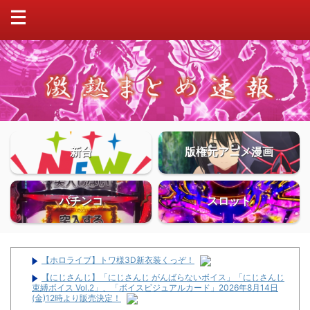
新台
版権元アニメ漫画
パチンコ
スロット
【ホロライブ】トワ様3D新衣装くっぞ！
【にじさんじ】「にじさんじ がんばらないボイス」「にじさんじ
束縛ボイス Vol.2」、「ボイスビジュアルカード」2026年8月14日
(金)12時より販売決定！