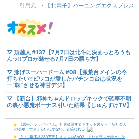
引用元:
・【北電子】バーニングエクスプレス
▽ 頂越人 #137【7月7日は北斗に決まっとろうも
んッ!!プロが魅せる7月7日の勝ち方】
▽ 泳げスーパードーム #08【激荒台メインの今
打ちたい!!ビワコが愛したパチンコ台は状況を
一“転”させる神甘デジ】
▽ 【新台】邪神ちゃんドロップキックで確率不明
の裏小悪魔ボーナス引いた結果【しゅんすけTV】
【悲報】ラッパーさん、札束披露するもネット民から「新社会人
の初ボーナスくらいしかない」と笑われる
【中古機価格230万円】スマスロSAO2、またガラスが粉々にな