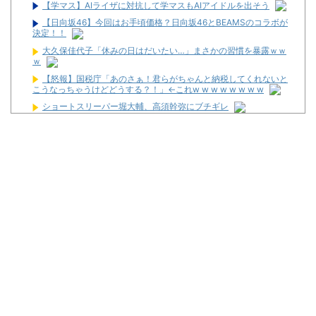
【学マス】AIライザに対抗して学マスもAIアイドルを出そう
【日向坂46】今回はお手頃価格？日向坂46とBEAMSのコラボが
決定！！
大久保佳代子「休みの日はだいたい…」まさかの習慣を暴露ｗｗ
ｗ
【怒報】国税庁「あのさぁ！君らがちゃんと納税してくれないと
こうなっちゃうけどどうする？！」←これw w w w w w w w
ショートスリーパー堀大輔、高須幹弥にブチギレ
反斎藤知事派が本丸に攻め込まれる窮地に突入、「ようやく反撃
のターンやね」と手際の良さに感心する人が続出中
ワイが明日3万で勝負するべきスロット
【新台】サンセイ「L牙狼 闇を照らす者」スペック詳細！ATは平
均740枚が82.6％ループ！
【新台】山佐「LゼーガペインETR」発売告知画像が公開！
【噂】ユニバ「Lバジリスク4」導入は12月以降！？
【噂】オーイズミ「Lアカマター」近々にも動きあり！？