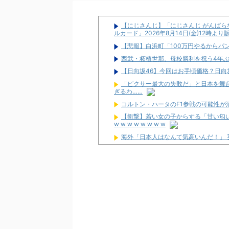
【にじさんじ】「にじさんじ がんばらな
ルカード」2026年8月14日(金)12時よ
【悲報】白浜町「100万円やるからパ
西武・柘植世那、母校勝利を祝う4年
【日向坂46】今回はお手頃価格？日向坂
「ピクサー最大の失敗だ」と日本を舞
ぎるわ……
コルトン・ハータのF1参戦の可能性が
【衝撃】若い女の子からする「甘い匂い
w w w w w w w w
海外「日本人はなんて気高いんだ！」
ワイが明日3万で勝負するべきスロッ
【新台】サンセイ「L牙狼 闇を照らす者
【新台】山佐「LゼーガペインETR」
【噂】ユニバ「Lバジリスク4」導入は
【噂】オーイズミ「Lアカマター」近