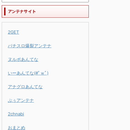
アンテナサイト
2GET
パチスロ爆裂アンテナ
ヌルポあんてな
いーあんてな(#ﾟｗﾟ)
アナグロあんてな
ぷぅアンテナ
2chnabi
おまとめ