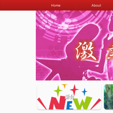
Home
About
新台