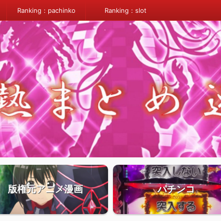
Ranking：pachinko
Ranking：slot
版権元アニメ漫画
パチンコ