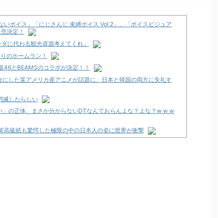
いボイス」「にじさんじ 束縛ボイス Vol.2」、「ボイスビジュア
り販売決定！
ンダに代わる観光資源考えてくれ」
ぶりのホームラン！
46とBEAMSのコラボが決定！！
台にした某アメリカ産アニメが話題に、日本と韓国の両方に失礼す
消滅したらしい
」の正体、まさか分からないDTなんておらんよな？よな？w w w
 英高級紙も驚愕した極限の中の日本人の姿に世界が衝撃
ト
」スペック詳細！ATは平均740枚が82.6％ループ！
発売告知画像が公開！
12月以降！？
々にも動きあり！？