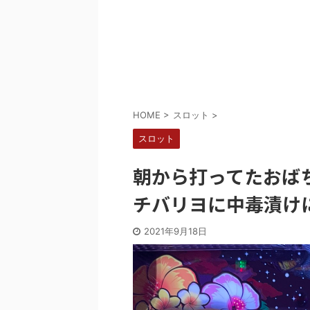
Powered by livedoor 相互RSS
HOME
>
スロット
>
スロット
朝から打ってたおば
チバリヨに中毒漬け
2021年9月18日