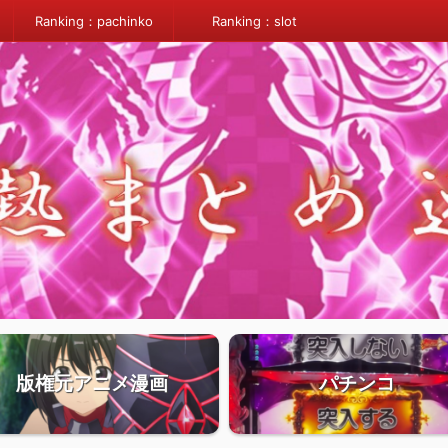
Ranking：pachinko
Ranking：slot
版権元アニメ漫画
パチンコ