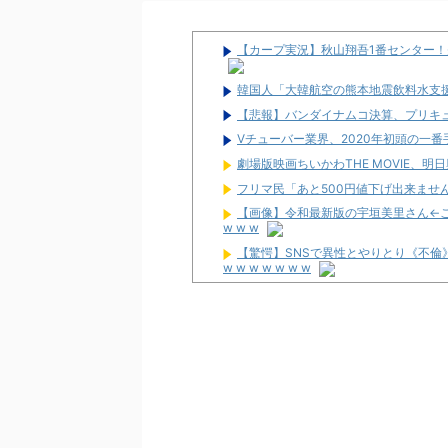
【カープ実況】秋山翔吾1番センター！先
韓国人「大韓航空の熊本地震飲料水支
【悲報】バンダイナムコ決算、プリキ
Vチューバー業界、2020年初頭の一
劇場版映画ちいかわTHE MOVIE、
フリマ民「あと500円値下げ出来ません
【画像】令和最新版の宇垣美里さん←こう
w w w
【驚愕】SNSで異性とやりとり《不倫
w w w w w w w
【噂】オーイズミ「Lアカマター」近
【新台】三洋「L邪神ちゃんドロップキ
SAO2」「AT当てても50G以内に1/20
三共が「釘玉夏祭り」を渋谷で開催！期
【新台】藤商事「Lとある魔術の禁書目
のタイミング噛み合えばヒリつく場面あ
News】ユニバ「L/バジリスクⅣXB
どが検定通過！