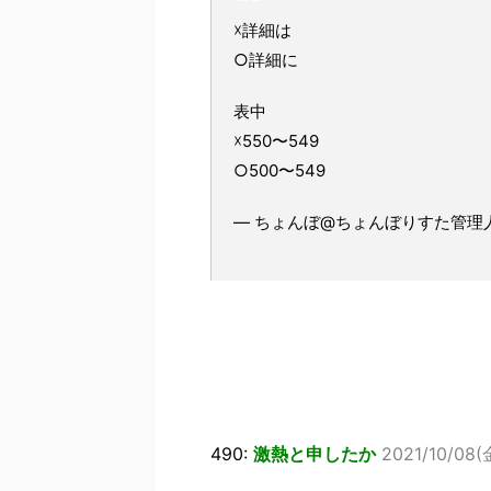
☓詳細は
○詳細に
表中
☓550〜549
○500〜549
— ちょんぼ@ちょんぼりすた管理人 (@
490:
激熱と申したか
2021/10/08(