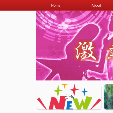
Home
About
新台