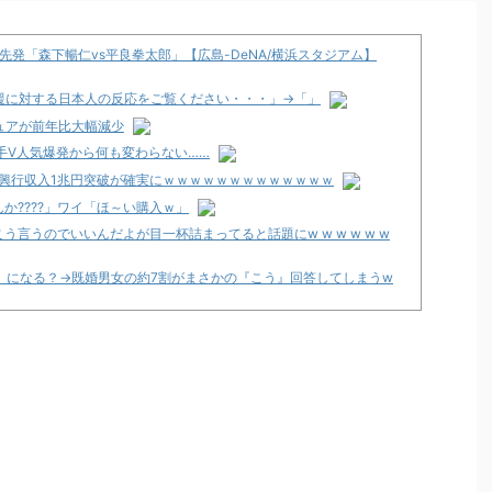
発「森下暢仁vs平良拳太郎」【広島-DeNA/横浜スタジアム】
援に対する日本人の反応をご覧ください・・・」→「」
ュアが前年比大幅減少
番手V人気爆発から何も変わらない……
明日興行収入1兆円突破が確実にｗｗｗｗｗｗｗｗｗｗｗｗｗ
か????」ワイ「ほ～い購入ｗ」
言うのでいいんだよが目一杯詰まってると話題にw w w w w w
》になる？→既婚男女の約7割がまさかの『こう』回答してしまうw
々にも動きあり！？
ック」5ch実戦感想＆評価まとめ！「吸い込み爆速で出玉伸びない
0か1/500引かないと話にならない」等
間は8月29日～9月6日まで！
録2」5ch実戦感想＆評価まとめ！「劣化グール」「幻想リプレイ
りそう」等
」、北電子「LライザのアトリエKD」「Sゴーゴージャグラー4KT」な