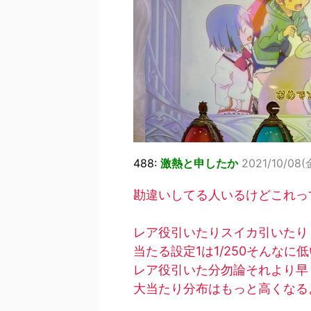
488:
激熱と申したか
2021/10/08(金
勘違いしてる人いるけどこれっ
レア役引いたりスイカ引いたり
当たる設定1は1/250そんな
レア役引いた分勿論それより早
大当たり分布はもっと高くなる