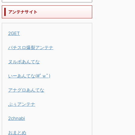
アンテナサイト
2GET
パチスロ爆裂アンテナ
ヌルポあんてな
いーあんてな(#ﾟｗﾟ)
アナグロあんてな
ぷぅアンテナ
2chnabi
おまとめ