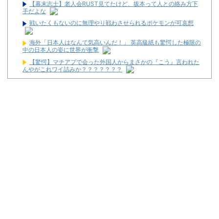
【幕末志士】老人会RUST見てたけど、坂本って人との絡み方下
手だよな
戦いたくもないのに無理やり戦わさせられるポケモンが可哀想
海外「日本人はなんて気高いんだ！」 英高級紙も驚愕した極限の
中の日本人の姿に世界が衝撃
【驚愕】マチアプで会った外国人からまさかの『こう』言われた
んやがこれワイ詰みか？？？？？？？
【衝撃】クロちゃん、とち狂ったツイートをする←コレ言うほど
おかしいか？？？？？？
キャデラックF1、致命的なブレーキ問題の原因が明らかになるも
解決には至っておらずめども立たず
マルハンが令和8年熊本地震の被災者支援のために募玉・募メダ
ルによる寄付活動をスタート！
兵庫県姫路市の「LEON」が8月16日で閉店へ
パチ屋の抽選始まるんだけど一応行った方がいいんか？
【噂】サミー「e推しの子」導入は2027年以降か！？
【新台】ネット「Lモグモグ風林火山 大海戦の巻」試打動画が公
開！