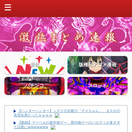
新台
版権元アニメ漫画
パチンコ
スロット
【ハンターハンター】シズクの念能力「デメちゃん」、まさかの
具現化系だったｗｗｗｗ
【動画】マーベルの新作格ゲー、歴代格ゲーのパロディが多すぎ
て話題にwwwwwww