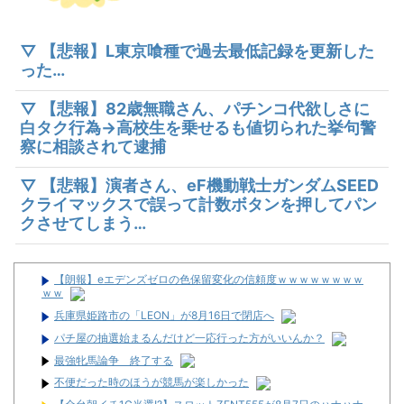
▽ 【悲報】L東京喰種で過去最低記録を更新した
った…
▽ 【悲報】82歳無職さん、パチンコ代欲しさに
白タク行為→高校生を乗せるも値切られた挙句警
察に相談されて逮捕
▽ 【悲報】演者さん、eF機動戦士ガンダムSEED
クライマックスで誤って計数ボタンを押してパン
クさせてしまう…
【朗報】eエデンズゼロの色保留変化の信頼度ｗｗｗｗｗｗｗｗ
ｗｗ
兵庫県姫路市の「LEON」が8月16日で閉店へ
パチ屋の抽選始まるんだけど一応行った方がいいんか？
最強牝馬論争 終了する
不便だった時のほうが競馬が楽しかった