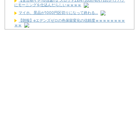
【全台朝イチ1G当選!?】スロットZENT555が8月7日のハナハナ
にモーニングを仕込んだらしいｗｗｗｗ
マイホ、景品が1000円区切りになって終わる…
【朗報】eエデンズゼロの色保留変化の信頼度ｗｗｗｗｗｗｗｗ
ｗｗ
デカヘソ喰種でLT入ると周りからの「駆け抜けろ！」思念が凄ま
じいんだが
LバジリスクⅣ XBが検定通過！！バジリスクナンバリングタイト
ルが来るぞ～～！！！！
【悲報】体調不良で休んでパチ●コ屋に通ってたら数十日単位の
証拠写真撮られて会社クビになった
マルハンが令和8年熊本地震の被災者支援のために募玉・募メダ
ルによる寄付活動をスタート！
Powered by livedoor 相互RSS