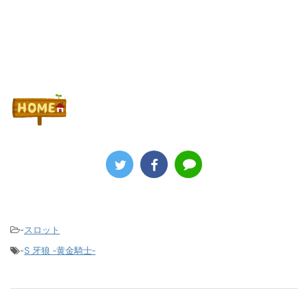
-
スロット
-
S 牙狼 ‐黄金騎士‐