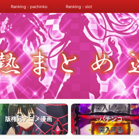
Ranking：pachinko
Ranking：slot
版権元アニメ漫画
パチンコ