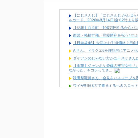
【にじさんじ】「にじさんじ がんばらな
ルカード」2026年8月14日(金)12時よ
【悲報】白浜町「100万円やるからパ
西武・柘植世那、母校勝利を祝う4年
【日向坂46】今回はお手頃価格？日向坂
AIさん、ドラクエ6を理想的にアニメ
ダイアンのじゃない方がユースケさん
【衝撃】ジャンポケ斉藤の被害女性「バ
なかった」←コレってさ…
秋田県職員さん、会見をバスローブ＆
ワイが明日3万で勝負するべきスロッ
【新台】サンセイ「L牙狼 闇を照らす者
【新台】山佐「LゼーガペインETR」
【噂】ユニバ「Lバジリスク4」導入は
【噂】オーイズミ「Lアカマター」近