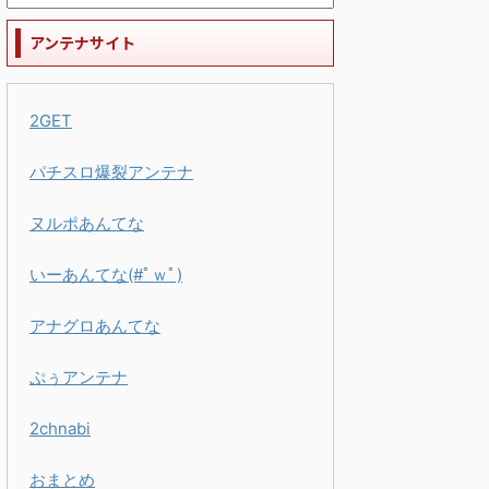
アンテナサイト
2GET
パチスロ爆裂アンテナ
ヌルポあんてな
いーあんてな(#ﾟｗﾟ)
アナグロあんてな
ぷぅアンテナ
2chnabi
おまとめ