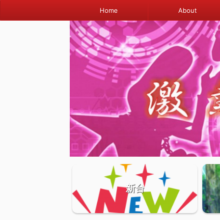
Home
About
新台