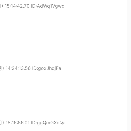
) 15:14:42.70 ID:AdWq1Vgwd
) 14:24:13.56 ID:goxJhqjFa
月) 15:16:56.01 ID:ggQmGXcQa