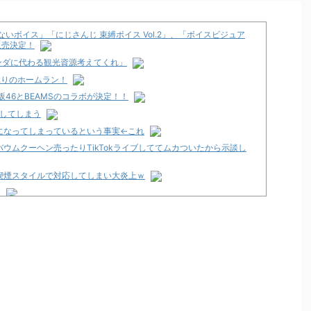
いボイス」「にじさんじ 束縛ボイス Vol.2」、「ボイスビジュア
り販売決定！
ンダに代わる観光資源考えてくれ」
ぶりのホームラン！
46とBEAMSのコラボが決定！！
化してしまう
になってしまっているという事実←これ
ウムクーヘン売ったりTikTokライブしててムカついたから示談し
喫煙スタイルで対応してしまい大炎上ｗ
ト
」スペック詳細！ATは平均740枚が82.6％ループ！
発売告知画像が公開！
12月以降！？
々にも動きあり！？