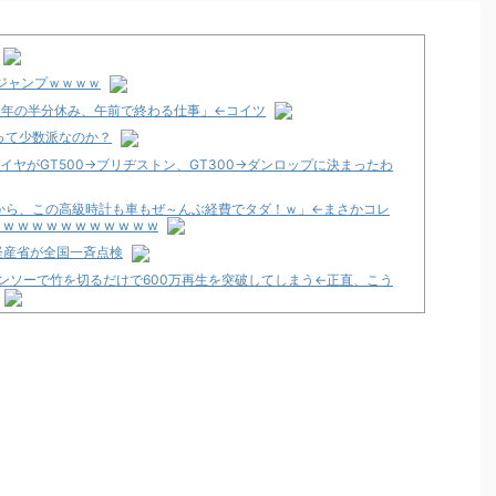
ジャンプｗｗｗｗ
、年の半分休み、午前で終わる仕事」←コイツ
って少数派なのか？
クタイヤがGT500→ブリヂストン、GT300→ダンロップに決まったわ
から、この高級時計も車もぜ～んぶ経費でタダ！ｗ」←まさかコレ
 w w w w w w w w
経産省が全国一斉点検
チェンソーで竹を切るだけで600万再生を突破してしまう←正直、こう
～FOR FANS～」スペック・筐体画像まとめ！枠は2色ある模様！
・・・」
明！機種はe無職転生で台数は12500台！
8月16日で閉店
ない、お前らが打たなかったせいで豊丸はパチンコ事業をやめた。