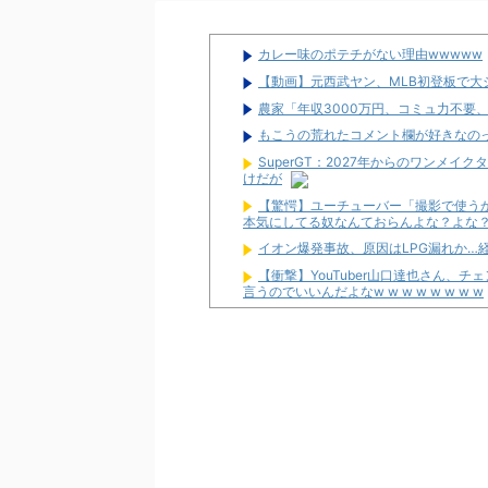
カレー味のポテチがない理由wwwww
【動画】元西武ヤン、MLB初登板で大
農家「年収3000万円、コミュ力不要
もこうの荒れたコメント欄が好きなの
SuperGT：2027年からのワンメイ
けだが
【驚愕】ユーチューバー「撮影で使う
本気にしてる奴なんておらんよな？よな？w w w
イオン爆発事故、原因はLPG漏れか…
【衝撃】YouTuber山口達也さん、
言うのでいいんだよなw w w w w w w w
【新台】ダイイチ「中森明菜・歌姫伝説
邪神ちゃん作者「打たなきゃ良かった
2026年7月に最も売れたパチンコが判
さいたま市北区の「ガーデン大宮北」が
お前らに豊丸を名残惜しむ資格なんて