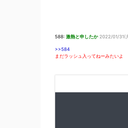
588:
激熱と申したか
2022/01/31(月
>>584
まだラッシュ入ってねーみたいよ