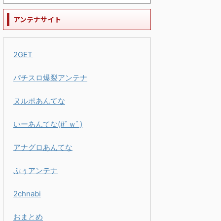
アンテナサイト
2GET
パチスロ爆裂アンテナ
ヌルポあんてな
いーあんてな(#ﾟｗﾟ)
アナグロあんてな
ぷぅアンテナ
2chnabi
おまとめ