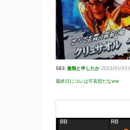
583:
激熱と申したか
2022/01/31(月
最終日にコレは可哀想だなww