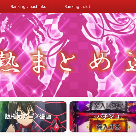
Ranking：pachinko
Ranking：slot
版権元アニメ漫画
パチンコ