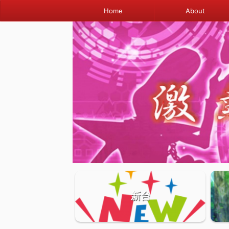
Home
About
新台