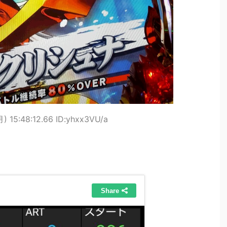
) 15:48:12.66 ID:yhxx3VU/a