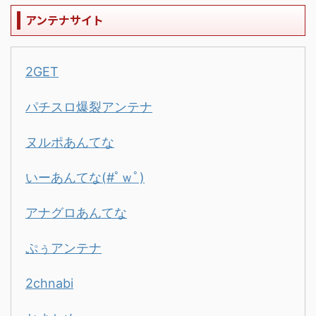
アンテナサイト
2GET
パチスロ爆裂アンテナ
ヌルポあんてな
いーあんてな(#ﾟｗﾟ)
アナグロあんてな
ぷぅアンテナ
2chnabi