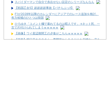
スパイダーマンで自分で糸出せない設定のシリーズなんなん
【戦国乙女5】超超超超事故【パチらぶっ!!】
F1が2028年以降のカレンダーにアジアでのレース追加を検討、
有力候補のひとつは韓国
ひろゆき「コメント欄で暴れてるのは暇人です」→ネット民、一
言で片付けられてしまうｗｗｗｗｗ
【画像】ワイ底辺期間工の夕食がこちらｗｗｗｗｗ
【悲報】明日花キララさん、専門家からあまりにも非情な一言を
告げられる・・・
金なくてスロットいけなくて休みの日なんもやることなくてつま
らん
新潟県上越市の「ダイナム新潟上越インター店」が8月23日で閉
店へ
家スロ販売業者さん「Lソードアートオンライン2、個人のお客様
から315万にてご注文頂きました」
【新台】平和「e範馬刃牙129Ver.」スペック・筐体まとめ！
News】藤商事「e遊べる地獄少女 1/3Ver.RLZ」「eリング 最恐
領域 BigS Ver.FTA」が検定通過！