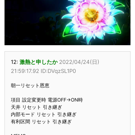
12:
激熱と申したか
2022/04/24(日)
21:59:17.92 ID:DVqzSL1P0
朝一リセット恩恵
項目 設定変更時 電源OFF→ON時
天井 リセット 引き継ぎ
内部モード リセット 引き継ぎ
有利区間 リセット 引き継ぎ