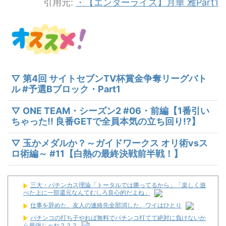
引用元:
・【エンターライズ】月華 雅Part1
▽ 第4回 サイトセブンTV杯賞金争奪リーグバト
ル #予選Bブロック・Part1
▽ ONE TEAM・シーズン2 #06・前編【1番引い
ちゃった!! 良番GETで全員本気の立ち回り!?】
▽ 玉かメダルか？～ガイドワークス オリ術vsス
ロ術編～ #11【白熱の最終決戦前半戦！】
三大・パチンカス理論「トータルでは勝ってるから」「楽しく遊
べた上に一部還元なんてむしろ良心的だよね」
仕事を辞めた、友人の連絡先全部消した、ワイはひとり
パチンコの打ち子やれば無料でパチンコ打てて絶対に負けないか
ら最強じゃね？？？