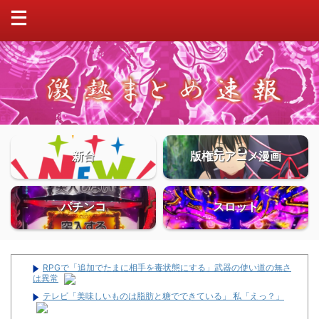
新台
版権元アニメ漫画
パチンコ
スロット
RPGで「追加でたまに相手を毒状態にする」武器の使い道の無さ
は異常
テレビ「美味しいものは脂肪と糖でできている」 私「えっ？」