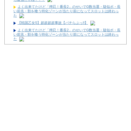
よく出来てたけど「押忍！番長2」のせいでG数当選・疑似ボ・長
い前兆・割を喰う特化ゾーンが当たり前になってスロットは終わっ
た
【戦国乙女5】超超超超事故【パチらぶっ!!】
よく出来てたけど「押忍！番長2」のせいでG数当選・疑似ボ・長
い前兆・割を喰う特化ゾーンが当たり前になってスロットは終わっ
た
金なくてスロットいけなくて休みの日なんもやることなくてつま
らん
パチンコの打ち子やれば無料でパチンコ打てて絶対に負けないか
ら最強じゃね？？？
女子アナ、川田批判「先ほども申し上げたように～って答え始め
るのは誰も得しない」
【特大悲報】帰省中ワイの1日、犬の散歩→パチ●コ・パチスロ
これしかないｗ
侍戦士、井端を酷評「競馬の話以外は会話がなく意思疎通ができ
なかった」大谷「マジで笑わなくね？」
金なくてスロットいけなくて休みの日なんもやることなくてつま
らん