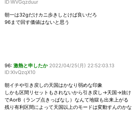
ID:WVGqzduur
朝一は32gだけカニ歩きしとけば良いだろ
96まで回す価値はないと思う
96:
激熱と申したか
2022/04/25(月) 22:52:03.13
ID:XIvQzqX10
朝イチや引き戻しの天国はかなり弱めな印象
しかも区間リセットもされないから引き戻し→天国→抜け
でAorB（ランプ点きっぱなし）なんて地獄も出来上がる
残り有利区間によって天国以上のモードは変動すんのかな