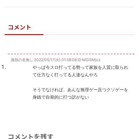
コメント
激熱の名無し
2022/05/17(火) 01:58:08
ID:MGI3Mjcz
やっぱ今スロ打ってる勢って家族を人質に取られ
て仕方なく打ってる人達なんやろ
そうでなければ、あんな無理ゲー且つクソゲーを
身銭で自発的に打つ訳がない
コメントを残す