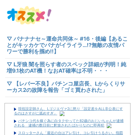
▽ バナナナセ～運命共同体～ #16・後編【あるこ
とがキッカケでバナがイライラ…!?無敵の友情パ
ワーで勝利を掴め!!】
▽ L牙狼 闇を照らす者のスペック詳細が判明！純
増9.1枚のAT機！なおAT確率は不明・・・
▽ 【レバー不良】パチンコ屋店長、Lからくりサ
ーカス2の故障を報告「ゴミ買わされた」
現役設定師さん、Lゴジエヴァ2に怒り「設定差をALL非公表にす
るのはさすがに舐めすぎ」
パチンコ代を稼ぐ為に白タクやってた82歳のおじいちゃんが逮捕
される 逮捕の数日前に釈放されたばかりなのに即再犯
スロッターさん「最近の台はアレ引け、コレ引けうるさい。指図