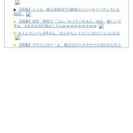
【悲報】ミノル、老人会RUSTの参加メンバーをリークしていた
模様…
【画像】女性「男性で『コレ』やってくれる人、あれ、嬉しいで
すw」→まさかの行為がこちらw w w w w w w w w
タイムマシーン3号さん、なんかちょうどいいポジションになる
【画像】アナウンサー「え、私がスピードスケートのピチピチユ
ニフォーム着るんですか…？ﾑﾁｨ！！」←これはお前らに刺さるやろ
w w w w w w w w
海外「全部日本の真似だったのか…」 日本の普通のテレビ番組が
最新SNSの数十年先を行っていたと話題に
カチカチくんは小役数えてる感があって嫌。なんかスマートな小
役カウント方法ってない？
遊技機メーカーが制作委員会に入っている夏アニメ一覧が公開！
【新台】ユニバ「Lラグナドール」スペック情報が公開！上位AT
は2種類のエピソードから移行！
【新台】清龍ゲームジャパン「LBトリプルクラウンX-300」スペ
ック情報！BB304枚のBT機！
【新台】サンセイ「eゾンビになるまでにしたい100のこと」最
速試打動画が公開！