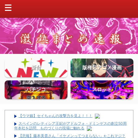
新台
版権元アニメ漫画
パチンコ
スロット
【ウマ娘】セイちゃんの攻撃力を見よ！！！
スペインのレティシア王妃がアドルフォ・ドミンゲスの創立50周
年本社を訪問、ものづくりの現場に触れる
【悲報】藤本美貴さん「イケメンってつまらない」←これマジ？