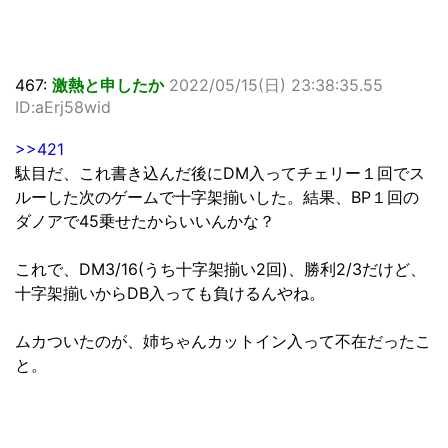
467:
激熱と申したか
2022/05/15(日) 23:38:35.55
ID:aErj58wid
>>421
駄目だ、これ書き込んだ後にDM入ってチェリー１回でス
ルーした次のゲームで十字架揃いした。結果、BP１回の
ダノアで45乗せたからいいんかな？
これで、DM3/16(うち十字架揃い2回)、勝利2/3だけど、
十字架揃いからDB入っても負けるんやね。
ムカついたのが、姉ちゃんカットイン入って不在だったこ
と。