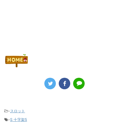
-
スロット
-
S 十字架5