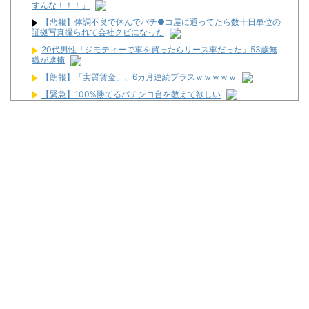
すんな！！！」
【悲報】体調不良で休んでパチ●コ屋に通ってたら数十日単位の
証拠写真撮られて会社クビになった
20代男性「ジモティーで車を買ったらリース車だった」53歳無
職が逮捕
【朗報】「実質賃金」、6カ月連続プラスｗｗｗｗｗ
【緊急】100%勝てるパチンコ台を教えて欲しい
スロッターさん「最近の台はアレ引け、コレ引けうるさい。指図
すんな！！！」
バナナナセ～運命共同体～ #16・後編【あることがキッカケでバ
ナがイライラ…!?無敵の友情パワーで勝利を掴め!!】
【なんG競馬】田原成貴さんの逮捕歴、まあまあ凄い
【朗報】高齢者施設のパチ●ココーナーのラインナップがアツい
ｗｗｗｗｗｗｗｗ
カチカチくんは小役数えてる感があって嫌。なんかスマートな小
役カウント方法ってない？
Powered by livedoor 相互RSS