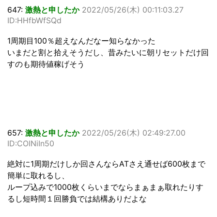
647:
激熱と申したか
2022/05/26(木) 00:11:03.27
ID:HHfbWfSQd
1周期目100％超えなんだなー知らなかった
いまだと割と拾えそうだし、昔みたいに朝リセットだけ回
すのも期待値稼げそう
657:
激熱と申したか
2022/05/26(木) 02:49:27.00
ID:COINiIn50
絶対に1周期だけしか回さんならATさえ通せば600枚まで
簡単に取れるし、
ループ込みで1000枚くらいまでならまぁまぁ取れたりす
るし短時間１回勝負では結構ありだよな