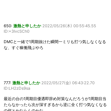
650:
激熱と申したか
2022/05/26(木) 00:55:45.55
ID:+3IvcSCh0
DMCと一緒で1周期抜けた瞬間一ミリも打つ気しなくなる
な、すぐ稼働飛ぶやろ
777:
激熱と申したか
2022/05/27(金) 06:43:22.70
ID:LH2zDs9sa
最近の台の1周期目優遇即辞め対策なんだろうが1周期目当
たらなかったら次が深すぎるから逆に全く打つ気なくなる
の何とかならんのかな