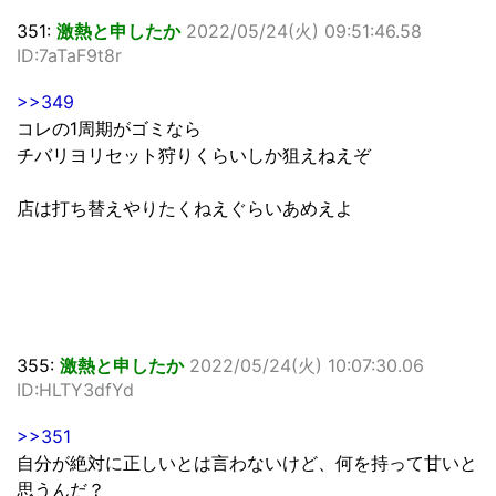
351:
激熱と申したか
2022/05/24(火) 09:51:46.58
ID:7aTaF9t8r
>>349
コレの1周期がゴミなら
チバリヨリセット狩りくらいしか狙えねえぞ
店は打ち替えやりたくねえぐらいあめえよ
355:
激熱と申したか
2022/05/24(火) 10:07:30.06
ID:HLTY3dfYd
>>351
自分が絶対に正しいとは言わないけど、何を持って甘いと
思うんだ？