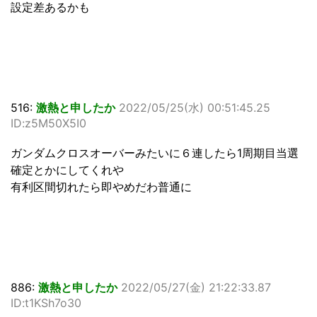
設定差あるかも
516:
激熱と申したか
2022/05/25(水) 00:51:45.25
ID:z5M50X5I0
ガンダムクロスオーバーみたいに６連したら1周期目当選
確定とかにしてくれや
有利区間切れたら即やめだわ普通に
886:
激熱と申したか
2022/05/27(金) 21:22:33.87
ID:t1KSh7o30