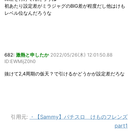
初あたり設定差がミラジャグのBIG差が程度だし他はけも
レベル位なんだろうな
682:
激熱と申したか
2022/05/26(木) 12:01:50.88
ID:EWMijZ0h0
抜けて2,4周期の仮天？で引けるかどうかが設定差だろな
引用元:
・【Sammy】パチスロ けものフレンズ
part1