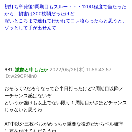
初打ち単発後1周期目もスルー・・・120G程度で当たった
から、損害は300枚弱だったけど
深いところまで連れて行かれてコレ喰らったらと思うと、
ゾッとして手が出せんて
681:
激熱と申したか
2022/05/26(木) 11:59:43.57
ID:w29CPNln0
おそらく2だろうなって台半日打ったけど2周期目以降ノ
ーチャンス感はないぞ
というか強けも以上でない限り１周期目がさほどチャンス
じゃないと思うわ
AT中以外三枚ベルがめっちゃ重要な役割だからベル確率
に差を付けてんだろうね