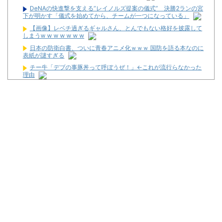
DeNAの快進撃を支える”レイノルズ提案の儀式” 決勝2ランの宮
下が明かす「儀式を始めてから、チームが一つになっている」
【画像】レベチ過ぎるギャルさん、とんでもない格好を披露して
しまうw w w w w w w
日本の防衛白書、ついに青春アニメ化ｗｗｗ 国防を語る本なのに
表紙が謎すぎる
チー牛「デブの事豚丼って呼ぼうぜ！」←これが流行らなかった
理由
【画像】このLINEでなんで女が怒ってるのか分かんない奴はモテ
ない奴確定らしい←お前らは勿論わかるよな？？？？？？？
初心者は海打てっていう上級パチンカーいるけどさ
なんで国ってパチンコ屋取り締まらないの？
パチンコ完全に引退する方法
パチンカス「エアコン節約で涼しいパチ屋いく」←これ
初めてパチンコ行くんだけどなんか気をつけることある？
Powered by livedoor 相互RSS