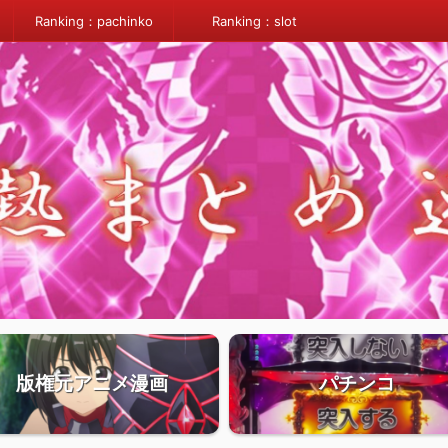
Ranking：pachinko
Ranking：slot
版権元アニメ漫画
パチンコ