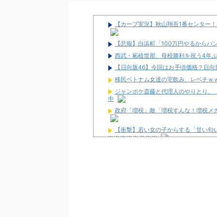
【カープ実況】秋山翔吾1番センター！先
【悲報】白浜町「100万円やるからパ
西武・柘植世那、母校勝利を祝う4年
【日向坂46】今回はお手頃価格？日向坂
移民ベトナム女達の宅飲み、レベチｗ
ジャンポケ斎藤と代理人のやりとり、
中
政府「増税」敵「増税すんな！増税メ
【衝撃】若い女の子からする「甘い匂い
w w w w w w w w
ワイが明日3万で勝負するべきスロッ
【新台】サンセイ「L牙狼 闇を照らす者
【新台】山佐「LゼーガペインETR」
【噂】ユニバ「Lバジリスク4」導入は
【噂】オーイズミ「Lアカマター」近