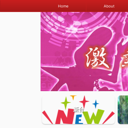
Home
About
新台