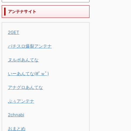
アンテナサイト
2GET
パチスロ爆裂アンテナ
ヌルポあんてな
いーあんてな(#ﾟｗﾟ)
アナグロあんてな
ぷぅアンテナ
2chnabi
おまとめ