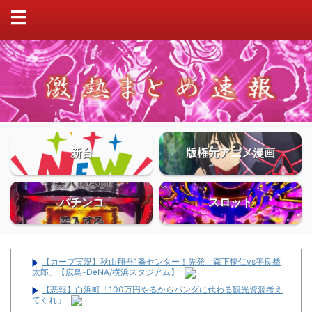
新台
版権元アニメ漫画
パチンコ
スロット
【カープ実況】秋山翔吾1番センター！先発「森下暢仁vs平良拳
太郎」【広島-DeNA/横浜スタジアム】
【悲報】白浜町「100万円やるからパンダに代わる観光資源考え
てくれ」