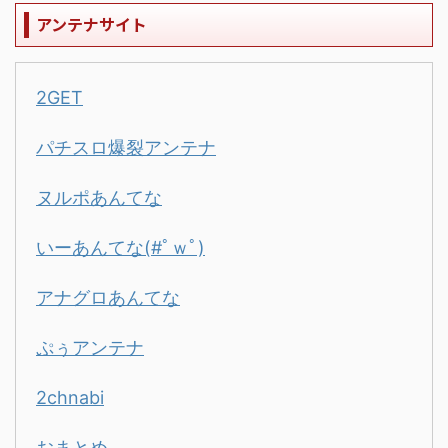
アンテナサイト
2GET
パチスロ爆裂アンテナ
ヌルポあんてな
いーあんてな(#ﾟｗﾟ)
アナグロあんてな
ぷぅアンテナ
2chnabi
おまとめ