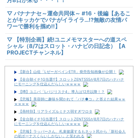
月8日が来る・・・！！
▽ バナナナセ～運命共同体～ #16・後編【あるこ
とがキッカケでバナがイライラ…!?無敵の友情パ
ワーで勝利を掴め!!】
▽ 【特別企画】続!ユニメモマスターへの道スペ
シャル（8/7はスロット・ハナビの日記念）【A
PROJECTチャンネル】
【新台】山佐「LゼーガペインETR」発売告知画像が公開！
【全台朝イチ1G当選!?】スロットZENT555が8月7日のハナハナ
にモーニングを仕込んだらしいｗｗｗｗ
【噂】ユニバ「Lバジリスク4」導入は12月以降！？
【悲報】美容師に趣味を聞かれて「パチ●コ」と答えた結果ｗｗ
ｗｗｗｗ
【燕特別】リアライズルミナス弱すぎワロタ
【全台朝イチ1G当選!?】スロットZENT555が8月7日のハナハナ
にモーニングを仕込んだらしいｗｗｗｗ
【悲報】ラッパーさん、札束披露するもネット民から「新社会人
の初ボーナスくらいしかない」と笑われる