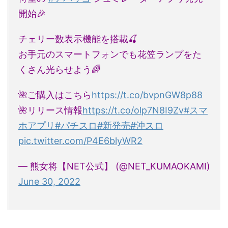
開始🎉
チェリー数表示機能を搭載🍒
お手元のスマートフォンでも花笠ランプをた
くさん光らせよう🌈
🌺ご購入はこちら
https://t.co/bvpnGW8p88
🌺リリース情報
https://t.co/olp7N8I9Zv
#スマ
ホアプリ
#パチスロ
#新発売
#沖スロ
pic.twitter.com/P4E6blyWR2
— 熊女将【NET公式】 (@NET_KUMAOKAMI)
June 30, 2022