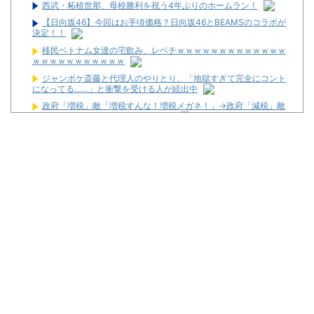
西武・柘植世那、母校勝利を祝う4年ぶりのホームラン！
【日向坂46】今回はお手頃価格？日向坂46とBEAMSのコラボが
決定！！
移民ベトナム女達の宅飲み、レベチｗｗｗｗｗｗｗｗｗｗｗｗｗ
ｗｗｗｗｗｗｗｗｗｗｗ
ジャンポケ斎藤と代理人のやりとり、「地獄すぎて完全にコント
になってる……」と衝撃を受ける人が続出中
政府「増税」敵「増税すんな！増税メガネ！」→政府「減税」敵
「減税すんな！社会保障どうなる！」
【衝撃】若い女の子からする「甘い匂い」の正体、まさか分から
ないDTなんておらんよな？よな？w w w w w w w w w w w
ワイが明日3万で勝負するべきスロット
【新台】サンセイ「L牙狼 闇を照らす者」スペック詳細！ATは平
均740枚が82.6％ループ！
【新台】山佐「LゼーガペインETR」発売告知画像が公開！
【噂】ユニバ「Lバジリスク4」導入は12月以降！？
【噂】オーイズミ「Lアカマター」近々にも動きあり！？