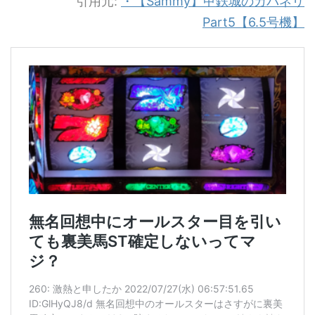
引用元:
・【Sammy】甲鉄城のカバネリ
Part5【6.5号機】