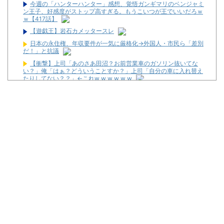
今週の「ハンターハンター」感想、覚悟ガンギマリのベンジャミ
ン王子、好感度がストップ高すぎる。もうこいつが王でいいだろｗ
ｗ【417話】
【遊戯王】岩石カメッタースレ
日本の永住権、年収要件が一気に厳格化→外国人・市民ら「差別
だ！」と抗議
【衝撃】上司「あのさあ田沼？お前営業車のガソリン抜いてな
い？」俺「はぁ？どういうことすか？」上司「自分の車に入れ替え
たりしてない？？」←これw w w w w w
【画像】現役最強の呼び声が高いこの回転寿司、レベチ過ぎる→
ご覧くださいw w w w w w w
アイドルライブで財布から現金が次々消える「複数のお客様より
被害報告」警察に相談へ
スロットに比べてパチユーザーってなんでリテラシーがここまで
低いんだろうね
【新台】サンセイ「eゾンビになるまでにしたい100のこと」試
打動画が新たに公開！
【噂】パチンコ「不二子」年末以降にも登場か！？
【噂】ダイイチ「PH羽根モノ天羽一閃」導入日は11月2日予
定！？
セガサミーが熊本地震の被災地支援のため1000万円を寄付