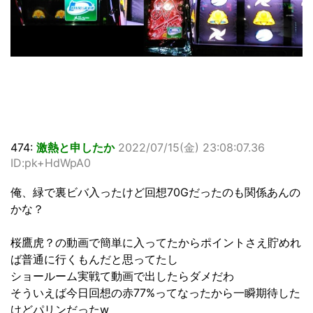
474:
激熱と申したか
2022/07/15(金) 23:08:07.36
ID:pk+HdWpA0
俺、緑で裏ビバ入ったけど回想70Gだったのも関係あんの
かな？
桜鷹虎？の動画で簡単に入ってたからポイントさえ貯めれ
ば普通に行くもんだと思ってたし
ショールーム実戦て動画で出したらダメだわ
そういえば今日回想の赤77%ってなったから一瞬期待した
けどパリンだったw