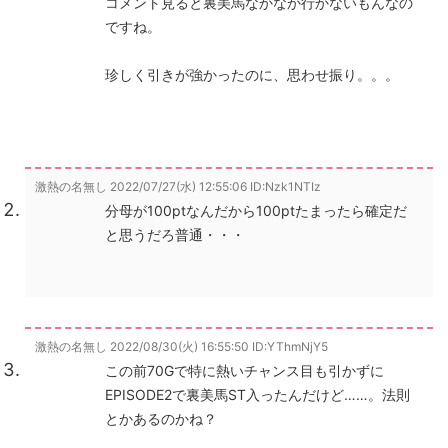
コメント見ると裏美馬なかなか行かないもんなの
ですね。
珍しく引きが強かったのに、思わせ振り。。。
激熱の名無し
2022/07/27(水) 12:55:06
ID:Nzk1NTIz
分母が100ptなんだから100ptたまったら確定だ
と思うだろ普通・・・
激熱の名無し
2022/08/30(火) 16:55:50
ID:YThmNjY5
この前70Gで特に熱いチャンス目も引かずに
EPISODE2で裏美馬ST入ったんだけど……。法則
とかあるのかね？