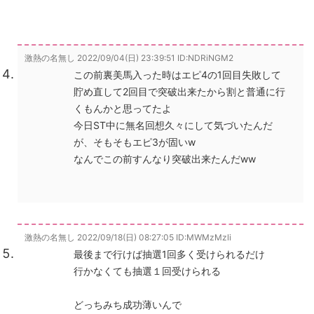
激熱の名無し
2022/09/04(日) 23:39:51
ID:NDRiNGM2
この前裏美馬入った時はエピ4の1回目失敗して
貯め直して2回目で突破出来たから割と普通に行
くもんかと思ってたよ
今日ST中に無名回想久々にして気づいたんだ
が、そもそもエピ3が固いw
なんでこの前すんなり突破出来たんだww
激熱の名無し
2022/09/18(日) 08:27:05
ID:MWMzMzli
最後まで行けば抽選1回多く受けられるだけ
行かなくても抽選１回受けられる
どっちみち成功薄いんで