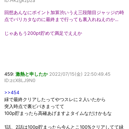
ID:HKzgkzpza
回想あんなにポイント加算渋いうえ三段階目ジャッジの時
点でバリカタなのに最終まで行っても裏入れねえのか...
じゃあもう200pt貯めて満足でええか
459:
激熱と申したか
2022/07/15(金) 22:50:49.45
ID:zcX8LJ9N0
>>454
緑で最終クリアしたってやつスレに２人いたから
突入時点で裏ビバきまってて
100p貯まったら高確あげますよタイムなだけかもな
1話、2話は100p貯まったら今んとこ100%クリアしてて緑