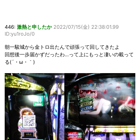
446:
激熱と申したか
2022/07/15(金) 22:38:01.99
ID:yu1roJo/0
朝一駿城から金トロ出たんで頑張って回してきたよ
回想後一歩届かずだったわ…って上にもっと凄いの載って
る(´・ω・｀)