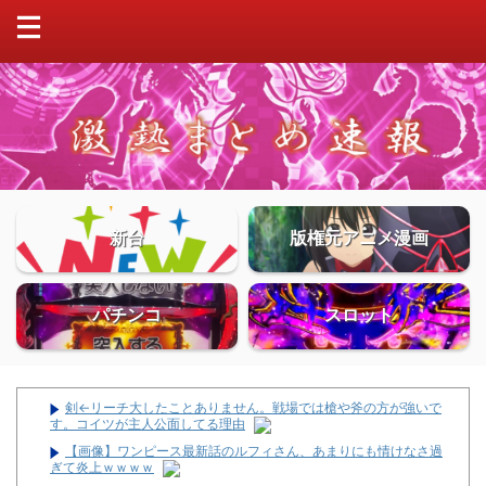
新台
版権元アニメ漫画
パチンコ
スロット
剣←リーチ大したことありません。戦場では槍や斧の方が強いで
す。コイツが主人公面してる理由
【画像】ワンピース最新話のルフィさん、あまりにも情けなさ過
ぎて炎上ｗｗｗｗ