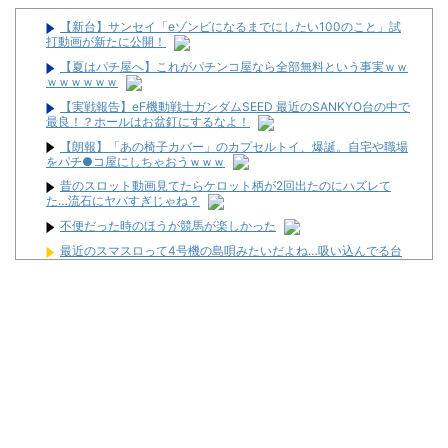
【新台】サンセイ「eゾンビになるまでにしたい100のこと」試
打動画が新たに公開！
【夏はパチ屋へ】これがパチンコ屋なら全部無料という事実ｗｗ
ｗｗｗｗｗｗ
【実戦報告】eF機動戦士ガンダムSEED 最近のSANKYO台の中で
最良！？ホールはお盆釘にするなよ！
【朗報】「あの椅子カバー」のカプセルトイ、爆誕。自宅や職場
をパチ●コ屋にしちゃおうｗｗｗ
昔のスロット動画見てたらケロット柄が2回出たのにハズレて
た…流石にヤバすぎじゃね？
不便だった時のほうが競馬が楽しかった
最近のスマスロって4号機の島唄みたいだよね…吸い込んでる台
に期待値溜まってる
コテスタ系ばっかりになったらパチンコ屋はどうやって利益取れ
ばいいんだよ！！！
PUSHボタンが激熱だった頃のパチスロに戻りてぇよな…
家スロ販売業者さん、315万円のスマスロSAOⅡが売れた事を明か
す「個人のお客様からご注文頂きました」
ガチ×スロ #04・前編【変化する傾向!そんな中、攻めた機種選択
で勝利を狙う!!？】
スロットに比べてパチユーザーってなんでリテラシーがここまで