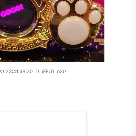
) 23:41:49.30 ID:uFE/DLnX0