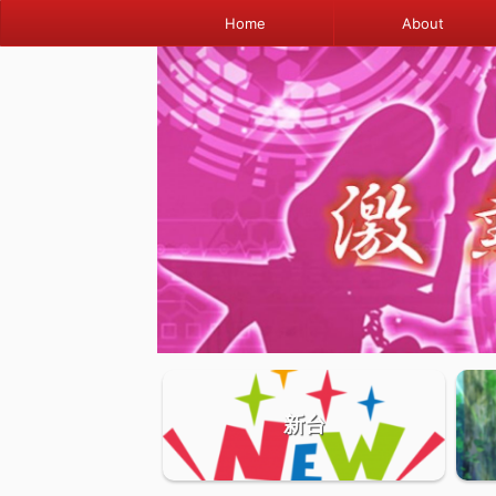
Home
About
新台