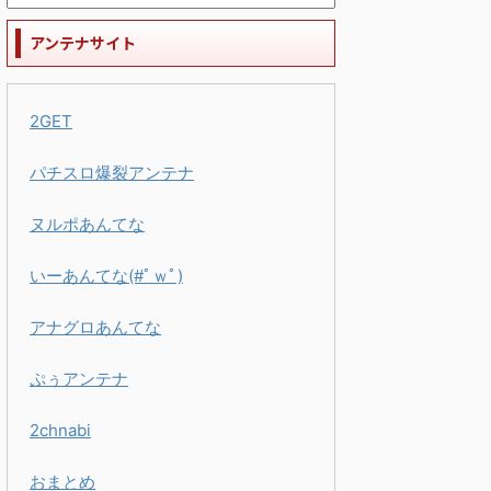
アンテナサイト
2GET
パチスロ爆裂アンテナ
ヌルポあんてな
いーあんてな(#ﾟｗﾟ)
アナグロあんてな
ぷぅアンテナ
2chnabi
おまとめ