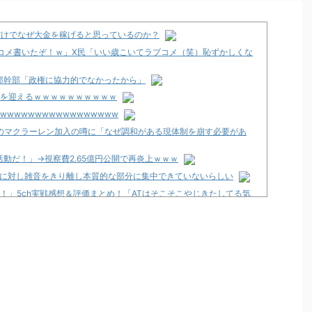
だけでなぜ大金を稼げると思っているのか？
コメ書いたぞ！ｗ」X民「いい歳こいてラブコメ（笑）恥ずかしくな
邸幹部「政権に協力的でなかったから」
期を迎えるｗｗｗｗｗｗｗｗｗｗ
wwwwwwwwwwwwwwwww
ンのマクラーレン加入の噂に「なぜ調和がある現体制を崩す必要があ
動だ！」→視察費2.65億円公開で再炎上ｗｗｗ
シンに対し雑音をきり離し本質的な部分に集中できていないらしい
！」5ch実戦感想＆評価まとめ！「ATはそこそこやじきたしてる気
等
リが配信スタート！
プン！
従来とは別メーカーで開発中！？
南店」が8月8日グランドオープン！