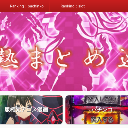
Ranking：pachinko
Ranking：slot
版権元アニメ漫画
パチンコ