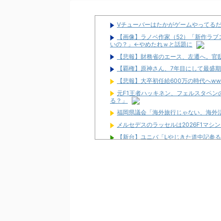
Vチューバーはたかがゲームやってる
【画像】ラノベ作家（52）「新作ラブ
いの？」←やめたれｗと話題に
【悲報】財務省のエース、左遷へ。官
【覇権】原神さん、7年目にして最盛
【悲報】大卒初任給600万の時代へww
元F1王者ハッキネン、フェルスタペ
る？」
福岡県議会「海外旅行じゃない、海外活
メルセデスのラッセルは2026F1マ
【新台】ユニバ「Lやじきた道中記参る
がする」「過去作と変わり映えしない」
L革命機ヴァルヴレイヴ2のスマホアプ
「m HOLD’EM 西宮」が8月12日オー
【噂】とある歌が多い作品の遊技機が
宮崎県日南市に「モナコパレス888日