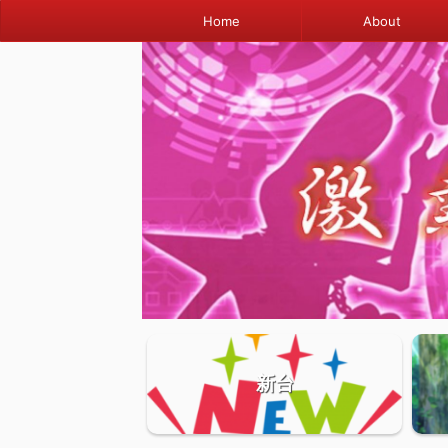
Home
About
新台