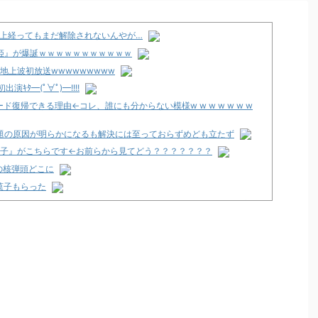
以上経ってもまだ解除されないんやが…
の姫』が爆誕ｗｗｗｗｗｗｗｗｗｗｗ
地上波初放送wwwwwwwww
ﾀ━(ﾟ∀ﾟ)━!!!!
復帰できる理由←コレ、誰にも分からない模様w w w w w w w
問題の原因が明らかになるも解決には至っておらずめども立たず
女子』がこちらです←お前らから見てどう？？？？？？？
の核弾頭どこに
菓子もらった
の魔法革命」公式の機種情報が公開！Wヒロインでボーナスループ革
なユーザー増えすぎじゃない？金も使わずネガキャンって害悪だろ
支援のために募玉・募メダルによる寄付活動をスタート！
で閉店へ