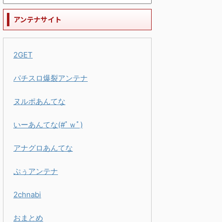
アンテナサイト
2GET
パチスロ爆裂アンテナ
ヌルポあんてな
いーあんてな(#ﾟｗﾟ)
アナグロあんてな
ぷぅアンテナ
2chnabi
おまとめ