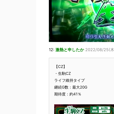
12:
激熱と申したか
2022/08/25(木)
【CZ】
・生駒CZ
ライフ維持タイプ
継続G数：最大20G
期待度：約41％