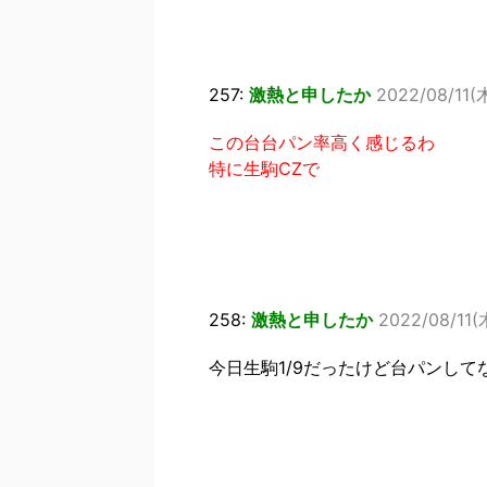
257:
激熱と申したか
2022/08/11(木
この台台パン率高く感じるわ
特に生駒CZで
258:
激熱と申したか
2022/08/11(木
今日生駒1/9だったけど台パンして