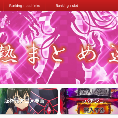
Ranking：pachinko
Ranking：slot
版権元アニメ漫画
パチンコ