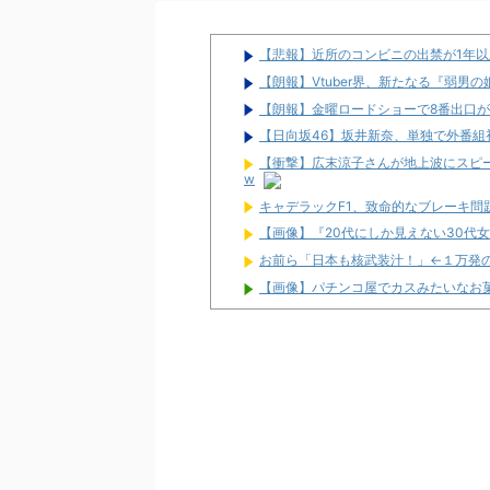
【悲報】近所のコンビニの出禁が1年
【朗報】Vtuber界、新たなる『弱男
【朗報】金曜ロードショーで8番出口が
【日向坂46】坂井新奈、単独で外番組初出演ｷ
【衝撃】広末涼子さんが地上波にスピード
w
キャデラックF1、致命的なブレーキ
【画像】『20代にしか見えない30代
お前ら「日本も核武装汁！」←１万発
【画像】パチンコ屋でカスみたいなお
【新台】平和「L転生王女と天才令嬢
命！
配信見ただけで台を語る評論家みたい
マルハンが令和8年熊本地震の被災者
兵庫県姫路市の「LEON」が8月16日