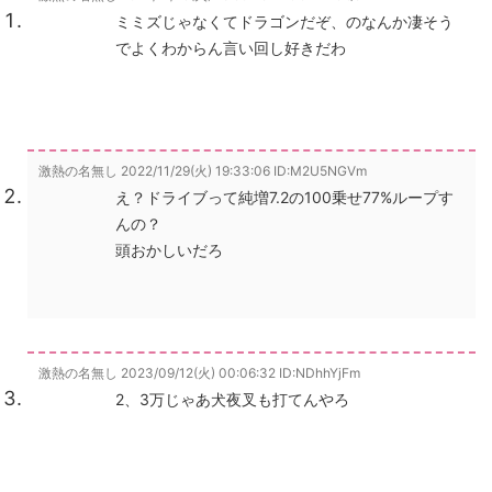
ミミズじゃなくてドラゴンだぞ、のなんか凄そう
でよくわからん言い回し好きだわ
激熱の名無し
2022/11/29(火) 19:33:06
ID:M2U5NGVm
え？ドライブって純増7.2の100乗せ77%ループす
んの？
頭おかしいだろ
激熱の名無し
2023/09/12(火) 00:06:32
ID:NDhhYjFm
2、3万じゃあ犬夜叉も打てんやろ