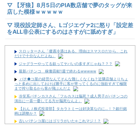
▽ 【牙狼】8月5日のPIA数店舗で夢のタッグが来
店した模様ｗｗｗｗｗ
▽ 現役設定師さん、Lゴジエヴァ2に怒り「設定差
をALL非公表にするのはさすがに舐めすぎ」
スロッターさん「優遇冷遇はある。理由はスマスロだから、これ
だけで十分なんだよね」
ジャグラーやってる奴ってヤバいの多すぎじゃね？？？
最新パチンコ 稼働貢献1週で終わるwwwww
パチ●コ屋の経営なんてそんな難しくなくね？近隣店舗よりちょ
っと多めに出しておけば勝手に客が寄ってくるのに強欲すぎて極限
まで搾り取るから客が飛ぶんだよ
冷笑系パチンカスさん「フルカスは脳死？成人男子がパチンコの
演出に一喜一憂してる方が脳死なんよ」
【おんＪ株式投資部】タカラトミーは好決算なのに…！？銀行銘
柄は調整か？
古いパチンコ屋にはゴリラがいた←これマジ！？
【悲報】Googleのエンジニア「AIで仕事がつまらなくなった」