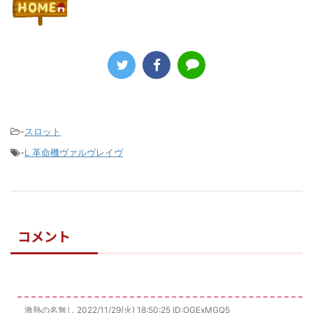
-
スロット
-
L 革命機ヴァルヴレイヴ
コメント
激熱の名無し
2022/11/29(火) 18:50:25
ID:OGExMGQ5