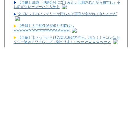
【画像】絵師「印刷会社にゴミみたい印刷されたから晒すわ」→
お前がクレーマーだと大炎上
タブレットのバッテリーが膨らんで画面が剥がれてきたんやが
【悲報】大卒初任給600万の時代へ
wwwwwwwwwwwwwwwwwww
【画像】タトゥーだらけの美人海鮮料理人、現る！！←コレはセ
クシー過ぎてワイらにブッ刺さりまくりw w w w w w w w w
【草】アル中「水飲みたくない！」 グラス「はい転倒」
暴力行為法違反の疑いで、毎日新聞記者を逮捕
最新パチンコ 稼働貢献1週で終わるwwwww
【噂】サミー「eシャングリラ・フロンティア」導入は12月以
降！？
パチンコ台欲しさに白タク行為をした82歳の無職の男を逮捕
ユニバが「次回」予告を公開！バジがくるのか！？
東京都府中市の「ニューアサヒ府中四谷店」が8月16日で閉店へ