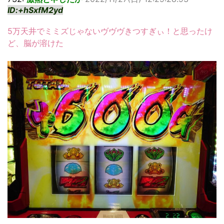
ID:+hSxfM2yd
5万天井でミミズじゃないヴヴヴきつすぎぃ！と思ったけ
ど、脳が溶けた