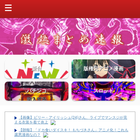
新台
版権元アニメ漫画
パチンコ
スロット
【画像】ビリー・アイリッシュ(24)さん、ライブでマンスジが見
える衣装を着て炎上
【朗報】「ドカ食いダイスキ！ もちづきさん」アニメ化！これも
露悪漫画なの？