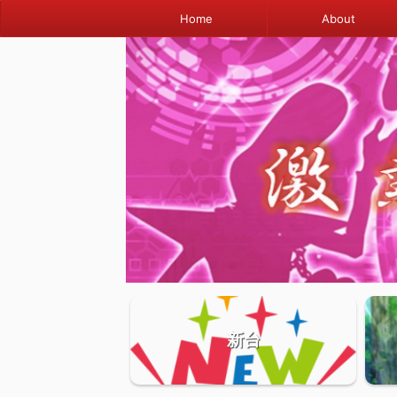
Home
About
新台