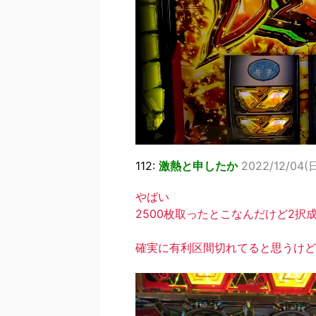
112:
激熱と申したか
2022/12/04(日
やばい
2500枚取ったとこなんだけど2択
確実に有利区間切れてると思うけど