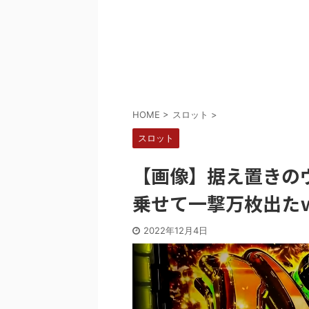
Powered by livedoor 相互RSS
HOME
>
スロット
>
スロット
【画像】据え置きの
乗せて一撃万枚出た
2022年12月4日