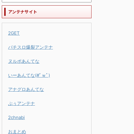
アンテナサイト
2GET
パチスロ爆裂アンテナ
ヌルポあんてな
いーあんてな(#ﾟｗﾟ)
アナグロあんてな
ぷぅアンテナ
2chnabi
おまとめ