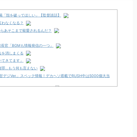
に喝「殻を破ってほしい」【監督談話】
言わなくなる？
からあそこまで寵愛されるんだ？
長官「BGMも情報発信の一つ」
去を消しまくる
いてきてます」
謝罪…もう何も言えない
甘デジVer.」スペック情報！デカヘソ搭載でRUSH中は5000個大当
最新作が年明け以降に登場か！？
ペック情報が公開！1/319のデカヘソタイプ！
ダムSEED CLIMAX」5ch実戦感想＆評価まとめ！コンプリート
ちたいと思える台」等
員会に！？