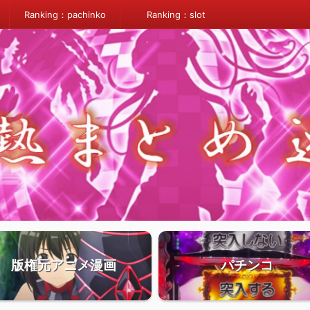
Ranking：pachinko
Ranking：slot
版権元アニメ漫画
パチンコ