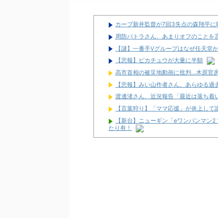
カープ新井監督が7回3失点の森翔平
周防パトラさん、あまりオフのことを
【謎】一番手Vグループはなぜ任天堂
【悲報】ピカチュウが大量に半額
高市首相の被災地動画に批判…木原官房
【悲報】みい山作者さん、あらゆる過
渡邊渚さん、近況報告「最近は落ち着
【言葉狩り】「ママ応援」が炎上して
【新台】ニューギン「eワンパンマン2 
たり有！
【噂】スロット「北斗の拳」シリーズ
【新台】サミー「e獣王 獅子の一撃」ス
【新台】三共「eフィーバー機動戦士ガン
報告多数！「演出カッコいい」「また打
【噂】ダクセルがリゼロ4期の製作委