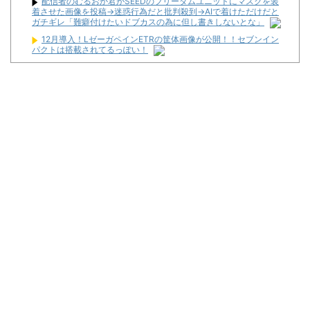
配信者のむるおか君がSEEDのフリーダムユニットにマスクを装
着させた画像を投稿→迷惑行為だと批判殺到→AIで着けただけだと
ガチギレ「難癖付けたいドブカスの為に但し書きしないとな」
12月導入！LゼーガペインETRの筐体画像が公開！！セブンイン
パクトは搭載されてるっぽい！
【10年で運営会社が半減】このままだとパチンコ店消えちゃうけ
ど…それでいいの？
【全台朝イチ1G当選!?】スロットZENT555が8月7日のハナハナ
にモーニングを仕込んだらしいｗｗｗｗ
【朗報】オワコン扱いされていたデジモンさん、令和に「全盛期
を超える利益」を生み出していた
【悲報】競馬場に来たワイ、16:20以降現金発売してなくてガチ
ギレ
L戦国乙女5で456をツモったスロッターさん、本能寺が下振れま
くってツラそう
ワイが明日3万で勝負するべきスロット
Powered by livedoor 相互RSS