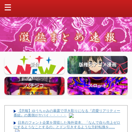
新台
版権元アニメ漫画
パチンコ
スロット
【悲報】ゆうちゃみの暴露で浮き彫りになる『恋愛リアリティー
番組』の裏側がヤバイ・・・・・
日本のフォント企業を買収した海外資本、「なんで自ら売上ゼロ
にするようなことするの」とドン引きするような方針転換を……