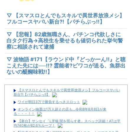
▽ 【スマスロとんでもスキルで異世界放浪メシ】
フルコースヤバい新台?!【パチらぶっ!!】
▽ 【悲報】82歳無職さん、パチンコ代欲しさに
白タク行為→高校生を乗せるも値切られた挙句警
察に相談されて逮捕
▽ 波物語 #171【ラウンド中『どっかーん!!』と聴
こえた先には──!!? 霊能者?ビワコが送る、魚群出
ないの醍醐味戦!!】
【スマスロとんでもスキルで異世界放浪メシ】フルコースヤバい
新台?!【パチらぶっ!!】
ワイが明日3万で勝負するべきスロット
オンライン抽選は1万人超えの店も…令和8年8月8日が来
る・・・！！
【新台】サンセイ「L牙狼 闇を照らす者」スペック詳細！ATは平
均740枚が82.6％ループ！