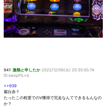
941:
激熱と申したか
2022/12/06(火) 20:35:00.74
ID:swzpFIL+d
>>939
紫白赤？
たったこの程度でのV獲得で完走なんてできるもんなの
か？