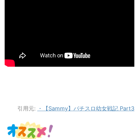
引用元:
・【Sammy】パチスロ幼女戦記 Part3