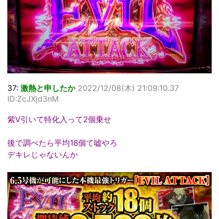
37:
激熱と申したか
2022/12/08(木) 21:09:10.37
ID:ZcJXjd3nM
紫V引いて特化入って2個乗せ
後で調べたら平均18個て嘘やろ
デキレじゃないんか