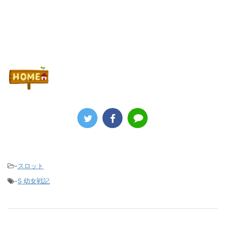
-
スロット
-
S 幼女戦記