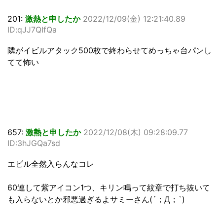
201:
激熱と申したか
2022/12/09(金) 12:21:40.89
ID:qJJ7QIfQa
隣がイビルアタック500枚で終わらせてめっちゃ台パンし
てて怖い
657:
激熱と申したか
2022/12/08(木) 09:28:09.77
ID:3hJGQa7sd
エビル全然入らんなコレ
60連して紫アイコン1つ、キリン鳴って紋章で打ち抜いて
も入らないとか邪悪過ぎるよサミーさん(´；Д；`)