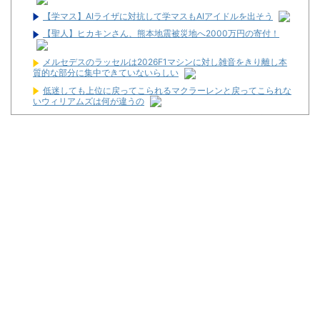
【学マス】AIライザに対抗して学マスもAIアイドルを出そう
【聖人】ヒカキンさん、熊本地震被災地へ2000万円の寄付！
メルセデスのラッセルは2026F1マシンに対し雑音をきり離し本
質的な部分に集中できていないらしい
低迷しても上位に戻ってこられるマクラーレンと戻ってこられな
いウィリアムズは何が違うの
秋田県職員さん、会見をバスローブ＆喫煙スタイルで対応してし
まい大炎上ｗ
小学生の段階で人生を確定させるドイツ式の制度、「バカを振い
落せるから合理的だ」と自惚れていた結果……
ワイが明日3万で勝負するべきスロット
【新台】サンセイ「L牙狼 闇を照らす者」スペック詳細！ATは平
均740枚が82.6％ループ！
【新台】山佐「LゼーガペインETR」発売告知画像が公開！
【噂】ユニバ「Lバジリスク4」導入は12月以降！？
【噂】オーイズミ「Lアカマター」近々にも動きあり！？