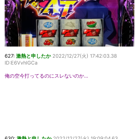
627:
激熱と申したか
2022/12/27(火) 17:42:03.38
ID:E6VvhlGCa
俺の空今打ってるのにスレないのか…
630:
激熱と申したか
2022/12/27(火) 19:09:04.63