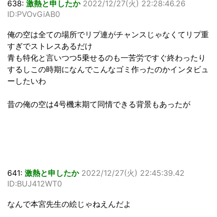
638:
激熱と申したか
2022/12/27(火) 22:28:46.26
ID:PVOvGiAB0
俺の空は全ての場所でリプ連がチャンスじゃなくてリプ重
すぎでストレスあるだけ
青も特化と言いつつ5乗せるのも一苦労ですぐ終わったり
するしこの時期になんでこんなゴミ作ったのかインタビュ
ーしたいわ
昔の俺の空は4号機末期て同情できる背景もあったが
641:
激熱と申したか
2022/12/27(火) 22:45:39.42
ID:BUJ412WT0
なんで本宮先生の絵じゃねえんだよ