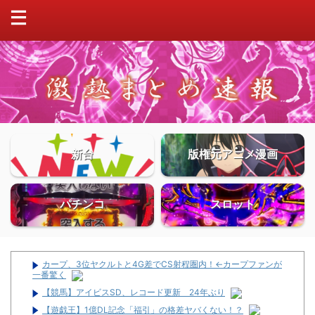
新台
版権元アニメ漫画
パチンコ
スロット
カープ、3位ヤクルトと4G差でCS射程圏内！←カープファンが
一番驚く
【競馬】アイビスSD、レコード更新 24年ぶり
【遊戯王】1億DL記念「福引」の格差ヤバくない！？