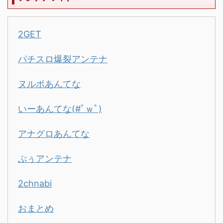
2GET
パチスロ爆裂アンテナ
ヌルポあんてな
いーあんてな(#ﾟｗﾟ)
アナグロあんてな
ぷぅアンテナ
2chnabi
おまとめ