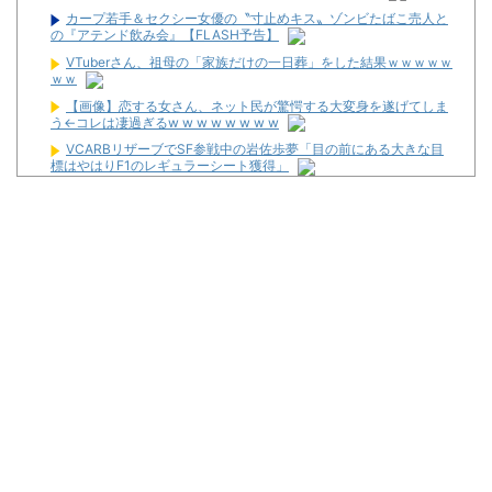
カープ若手＆セクシー女優の〝寸止めキス〟ゾンビたばこ売人と
の『アテンド飲み会』【FLASH予告】
VTuberさん、祖母の「家族だけの一日葬」をした結果ｗｗｗｗｗ
ｗｗ
【画像】恋する女さん、ネット民が驚愕する大変身を遂げてしま
う←コレは凄過ぎるw w w w w w w w
VCARBリザーブでSF参戦中の岩佐歩夢「目の前にある大きな目
標はやはりF1のレギュラーシート獲得」
女芸人の吉住さん（36）メイクしたら普通に美人の部類だったと
判明ｗｗｗｗｗｗｗｗｗ
パチンコ大勝利ワイ、高級とんかつ食べに来る
パチ屋無くせば犯罪減るのにね
初めて打ったスロットなに？
ワイ生活保護、2スロを打つ金すら無くて咽び泣く
隣で万枚出してるやつが作業感が凄いのか面倒くさそうに打って
た