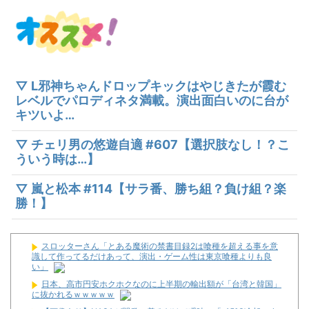
▽ L邪神ちゃんドロップキックはやじきたが霞む
レベルでパロディネタ満載。演出面白いのに台が
キツいよ…
▽ チェリ男の悠遊自適 #607【選択肢なし！？こ
ういう時は…】
▽ 嵐と松本 #114【サラ番、勝ち組？負け組？楽
勝！】
スロッターさん「とある魔術の禁書目録2は喰種を超える事を意
識して作ってるだけあって、演出・ゲーム性は東京喰種よりも良
い」
日本、高市円安ホクホクなのに上半期の輸出額が「台湾と韓国」
に抜かれるｗｗｗｗｗ