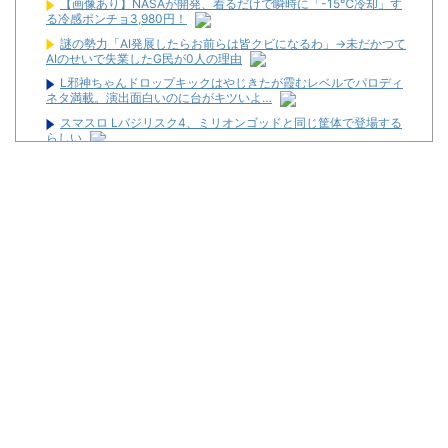
【画像あり】NASAが開発、着るだけで瞬時に「-15℃冷却」す
る冷感ポンチョ3,980円！
謎の勢力「AI発展したらお前らは皆クビになるわ」→未だかつて
AIのせいで失業したG民が0人の理由
L邪神ちゃんドロップキックはやじきたが霞むレベルでパロディ
ネタ満載。演出面白いのに台がキツいよ…
スマスロ Lバジリスク4、ミリオンゴッドと同じ筐体で登場する
らしい
パチンコ大勝利ワイ、高級とんかつ食べに来る
隣の臭デブキング貧乏揺すり背中のけぞりキョロ厨カンスケデブ
がウザすぎて心が折れそう…
侍戦士、井端を酷評「競馬の話以外は会話がなく意思疎通ができ
なかった」大谷「マジで笑わなくね？」
【悲報】コントレイル2歳、勝てない
【朗報】「あの椅子カバー」のカプセルトイ、爆誕。自宅や職場
をパチ●コ屋にしちゃおうｗｗｗ
パチンコ大勝利ワイ、高級とんかつ食べに来る