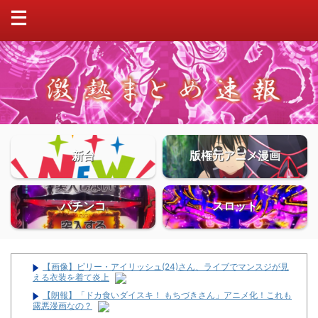
新台
版権元アニメ漫画
パチンコ
スロット
【画像】ビリー・アイリッシュ(24)さん、ライブでマンスジが見
える衣装を着て炎上
【朗報】「ドカ食いダイスキ！ もちづきさん」アニメ化！これも
露悪漫画なの？