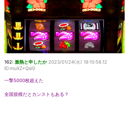
162:
激熱と申したか
2023/01/24(火) 18:10:58.12
ID:muXZ+Qsl0
一撃5000枚超えた
全国規模だとカンストもある？