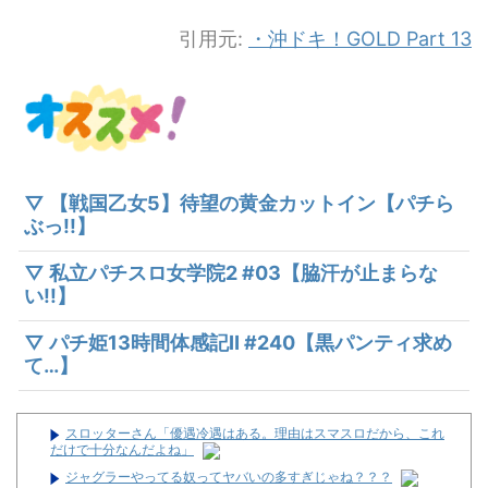
引用元:
・沖ドキ！GOLD Part 13
▽ 【戦国乙女5】待望の黄金カットイン【パチら
ぶっ!!】
▽ 私立パチスロ女学院2 #03【脇汗が止まらな
い!!】
▽ パチ姫13時間体感記Ⅱ #240【黒パンティ求め
て…】
スロッターさん「優遇冷遇はある。理由はスマスロだから、これ
だけで十分なんだよね」
ジャグラーやってる奴ってヤバいの多すぎじゃね？？？