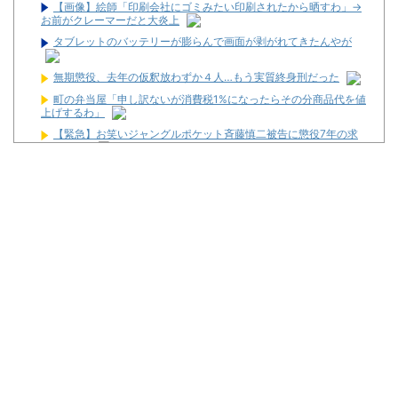
【画像】絵師「印刷会社にゴミみたい印刷されたから晒すわ」→
お前がクレーマーだと大炎上
タブレットのバッテリーが膨らんで画面が剥がれてきたんやが
無期懲役、去年の仮釈放わずか４人…もう実質終身刑だった
町の弁当屋「申し訳ないが消費税1%になったらその分商品代を値
上げするわ」
【緊急】お笑いジャングルポケット斉藤慎二被告に懲役7年の求
刑←これ…
ペレスとキャデラックF1の契約は2026年の1年のみ、2027年に
向けてウィリアムズと交渉開始との情報
最新パチンコ 稼働貢献1週で終わるwwwww
【噂】サミー「eシャングリラ・フロンティア」導入は12月以
降！？
パチンコ台欲しさに白タク行為をした82歳の無職の男を逮捕
ユニバが「次回」予告を公開！バジがくるのか！？
東京都府中市の「ニューアサヒ府中四谷店」が8月16日で閉店へ