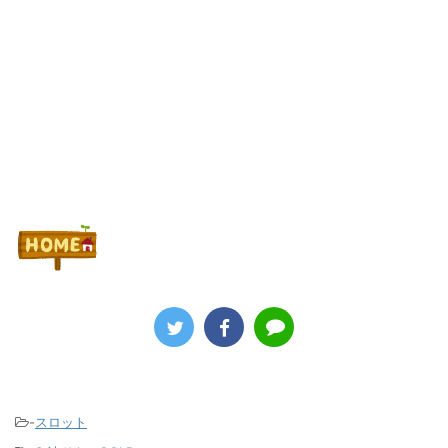
-
スロット