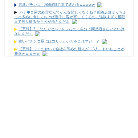
最新パチンコ 稼働貢献1週で終わるwwwww
パチ●コ屋の経営なんてそんな難しくなくね？近隣店舗よりちょ
っと多めに出しておけば勝手に客が寄ってくるのに強欲すぎて極限
まで搾り取るから客が飛ぶんだよ
【悲報】Z「なんでセルフレジなのに自分で商品通さないといけ
ないんだ」
古いパチンコ屋にはゴリラがいた←これマジ！？
【悲報】ワイのせいで会社を辞めた新人が「3人」もいたことが
発覚ｗｗｗｗｗ
ジャグラーやってる奴ってヤバいの多すぎじゃね？？？
【戦国乙女5】待望の黄金カットイン【パチらぶっ!!】
【悲報】体調不良で休んでパチ●コ屋に通ってたら数十日単位の
証拠写真撮られて会社クビになった
武豊騎手、若手騎手の捲りについて言及
最新パチンコ 稼働貢献1週で終わるwwwww
Powered by livedoor 相互RSS