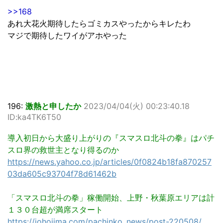
>>168
あれ大花火期待したらゴミカスやったからキレたわ
マジで期待したワイがアホやった
196:
激熱と申したか
2023/04/04(火) 00:23:40.18
ID:ka4TK6T50
導入初日から大盛り上がりの『スマスロ北斗の拳』はパチ
スロ界の救世主となり得るのか
https://news.yahoo.co.jp/articles/0f0824b18fa870257
03da605c93704f78d61462b
「スマスロ北斗の拳」稼働開始、上野・秋葉原エリアは計
１３０台超が満席スタート
https://johojima.com/pachinko_news/post-220508/