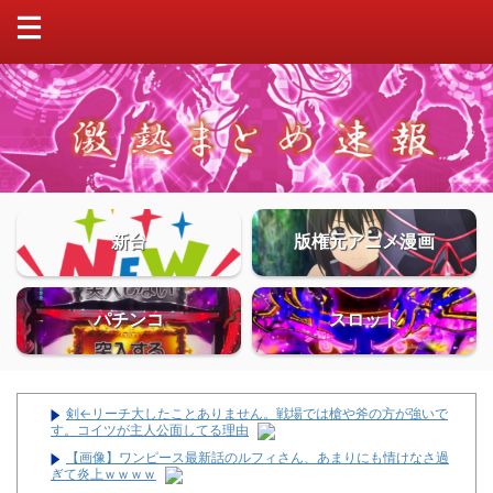
新台
版権元アニメ漫画
パチンコ
スロット
剣←リーチ大したことありません。戦場では槍や斧の方が強いで
す。コイツが主人公面してる理由
【画像】ワンピース最新話のルフィさん、あまりにも情けなさ過
ぎて炎上ｗｗｗｗ