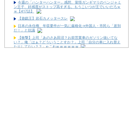
今週の「ハンターハンター」感想、覚悟ガンギマリのベンジャミ
ン王子、好感度がストップ高すぎる。もうこいつが王でいいだろｗ
ｗ【417話】
【遊戯王】岩石カメッタースレ
日本の永住権、年収要件が一気に厳格化→外国人・市民ら「差別
だ！」と抗議
【衝撃】上司「あのさあ田沼？お前営業車のガソリン抜いてな
い？」俺「はぁ？どういうことすか？」上司「自分の車に入れ替え
たりしてない？？」←これw w w w w w
【画像】現役最強の呼び声が高いこの回転寿司、レベチ過ぎる→
ご覧くださいw w w w w w w
アイドルライブで財布から現金が次々消える「複数のお客様より
被害報告」警察に相談へ
スロットに比べてパチユーザーってなんでリテラシーがここまで
低いんだろうね
【新台】サンセイ「eゾンビになるまでにしたい100のこと」試
打動画が新たに公開！
【噂】パチンコ「不二子」年末以降にも登場か！？
【噂】ダイイチ「PH羽根モノ天羽一閃」導入日は11月2日予
定！？
セガサミーが熊本地震の被災地支援のため1000万円を寄付