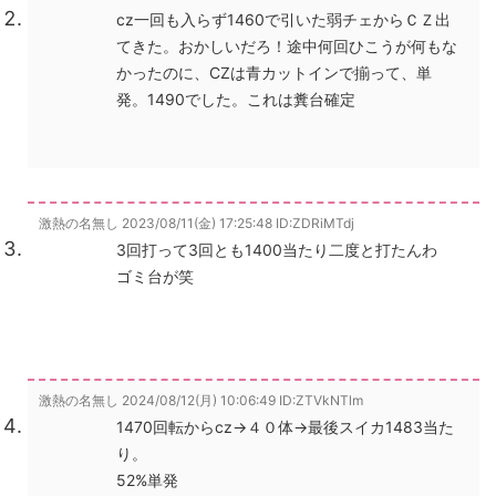
cz一回も入らず1460で引いた弱チェからＣＺ出
てきた。おかしいだろ！途中何回ひこうが何もな
かったのに、CZは青カットインで揃って、単
発。1490でした。これは糞台確定
激熱の名無し
2023/08/11(金) 17:25:48
ID:ZDRiMTdj
3回打って3回とも1400当たり二度と打たんわ
ゴミ台が笑
激熱の名無し
2024/08/12(月) 10:06:49
ID:ZTVkNTlm
1470回転からcz→４０体→最後スイカ1483当た
り。
52%単発