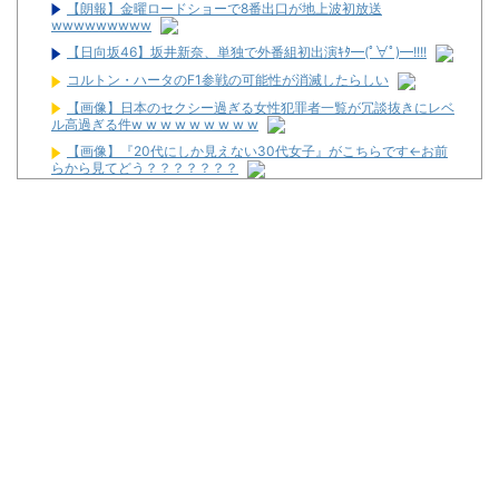
【朗報】金曜ロードショーで8番出口が地上波初放送
wwwwwwwww
【日向坂46】坂井新奈、単独で外番組初出演ｷﾀ━(ﾟ∀ﾟ)━!!!!
コルトン・ハータのF1参戦の可能性が消滅したらしい
【画像】日本のセクシー過ぎる女性犯罪者一覧が冗談抜きにレベ
ル高過ぎる件w w w w w w w w w
【画像】『20代にしか見えない30代女子』がこちらです←お前
らから見てどう？？？？？？？
ミッチーこと及川光博さん、56歳で再婚→新しい命まで授かるｗ
ｗｗｗｗ
【画像】パチンコ屋でカスみたいなお菓子もらった
【新台】平和「L転生王女と天才令嬢の魔法革命」公式の機種情
報が公開！Wヒロインでボーナスループ革命！
配信見ただけで台を語る評論家みたいなユーザー増えすぎじゃな
い？金も使わずネガキャンって害悪だろ
マルハンが令和8年熊本地震の被災者支援のために募玉・募メダ
ルによる寄付活動をスタート！
兵庫県姫路市の「LEON」が8月16日で閉店へ