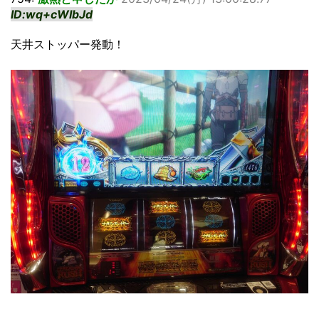
ID:wq+cWIbJd
天井ストッパー発動！