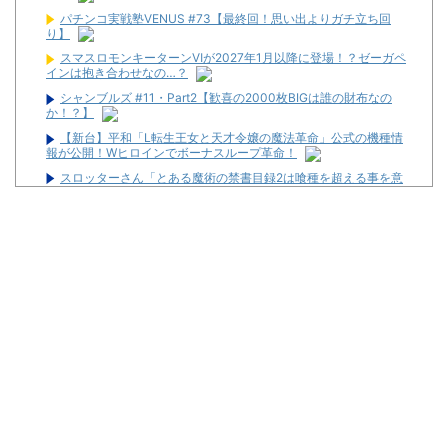
パチンコ実戦塾VENUS #73【最終回！思い出よりガチ立ち回
り】
スマスロモンキーターンⅥが2027年1月以降に登場！？ゼーガペ
インは抱き合わせなの…？
シャンブルズ #11・Part2【歓喜の2000枚BIGは誰の財布なの
か！？】
【新台】平和「L転生王女と天才令嬢の魔法革命」公式の機種情
報が公開！Wヒロインでボーナスループ革命！
スロッターさん「とある魔術の禁書目録2は喰種を超える事を意
識して作ってるだけあって、演出・ゲーム性は東京喰種よりも良
い」
【新台】山佐「LモンキーターンRED」特報映像公開！王道から
挑戦へ
【朗報】「あの椅子カバー」のカプセルトイ、爆誕。自宅や職場
をパチ●コ屋にしちゃおうｗｗｗ
武豊騎手、若手騎手の捲りについて言及
【中古機価格230万円】スマスロSAO2、またガラスが粉々にな
る…
【画像】パチンコ屋でカスみたいなお菓子もらった