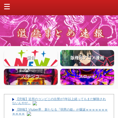
新台
版権元アニメ漫画
パチンコ
スロット
【悲報】近所のコンビニの出禁が1年以上経ってもまだ解除され
ないんやが…
【朗報】Vtuber界、新たなる『弱男の姫』が爆誕ｗｗｗｗｗｗｗ
ｗｗｗｗ