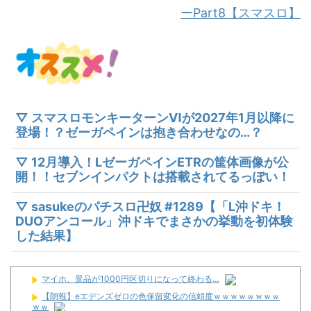
ーPart8【スマスロ】
▽ スマスロモンキーターンⅥが2027年1月以降に
登場！？ゼーガペインは抱き合わせなの…？
▽ 12月導入！LゼーガペインETRの筐体画像が公
開！！セブンインパクトは搭載されてるっぽい！
▽ sasukeのパチスロ卍奴 #1289【「L沖ドキ！
DUOアンコール」沖ドキでまさかの挙動を初体験
した結果】
マイホ、景品が1000円区切りになって終わる…
【朗報】eエデンズゼロの色保留変化の信頼度ｗｗｗｗｗｗｗｗ
ｗｗ