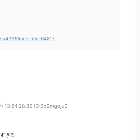
es/4335#anc-title-64817
) 13:24:28.85 ID:Sp9mgoju0
すぎる