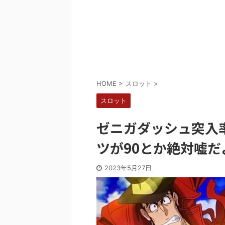
Powered by livedoor 相互RSS
HOME
>
スロット
>
スロット
ゼニガダッシュ突入率
ツが90とか絶対嘘だ
2023年5月27日