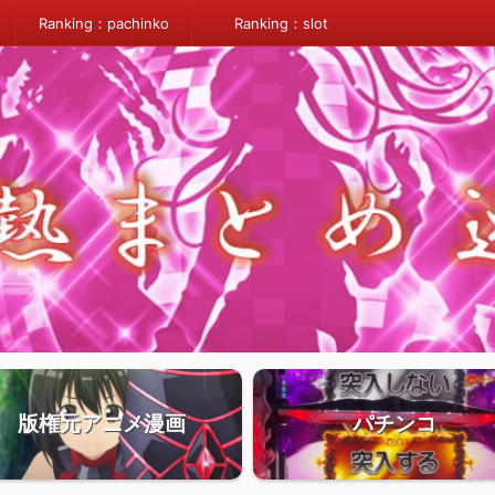
Ranking：pachinko
Ranking：slot
版権元アニメ漫画
パチンコ