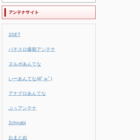
アンテナサイト
2GET
パチスロ爆裂アンテナ
ヌルポあんてな
いーあんてな(#ﾟｗﾟ)
アナグロあんてな
ぷぅアンテナ
2chnabi
おまとめ