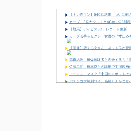
【キン肉マン】540話感想 ついに刻
カープ、3位ヤクルトと4G差でCS射
【競馬】アイビスSD、レコード更新 
カープ若手＆セクシー女優の〝寸止めキ
【画像】恋する女さん、ネット民が驚愕する
高市総理、被爆体験者と面会するも「
佐藤二朗、橋本愛との騒動で主演映画
イーロン・マスク「中国のロボットは
パチンコ大勝利ワイ、高級とんかつ食
パチ屋無くせば犯罪減るのにね
初めて打ったスロットなに？
ワイ生活保護、2スロを打つ金すら無
隣で万枚出してるやつが作業感が凄い