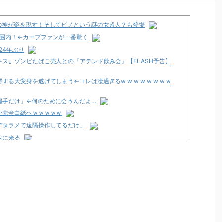
の神が姿を現す！そしてピノという謎の女超人？も登場
程圏内！←カープファンが一番驚く
24年ぶり
ス〟ゾンビたばこ売人との『アテンド飲み会』【FLASH予告】
大変身を遂げてしまう←コレは凄過ぎるw w w w w w w w
握手だけ」←何のために会うんだよ…
が完全白紙へｗｗｗｗｗ
デタラメで遠隔操作してるだけ」
べに来る
くて咽び泣く
のか面倒くさそうに打ってた