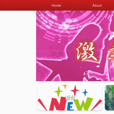
Home
About
新台