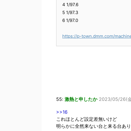
4 1/97.6
5 1/97.3
6 1/97.0
https://p-town.dmm.com/machin
55:
激熱と申したか
2023/05/26(金
>>16
これほとんど設定差無いけど
明らかに全然来ない台と来る台あり