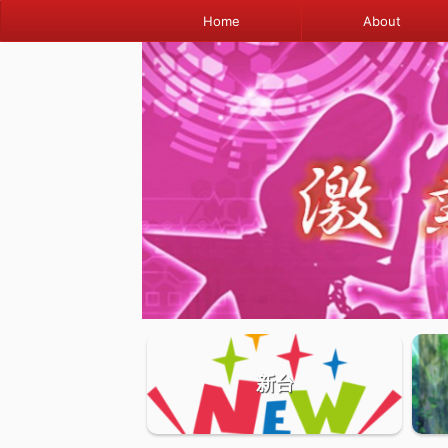
Home
About
新台