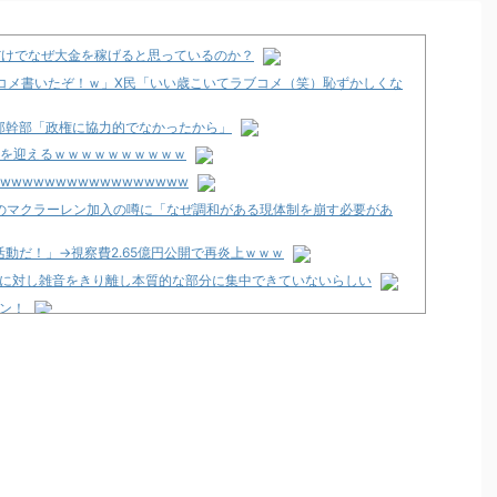
だけでなぜ大金を稼げると思っているのか？
コメ書いたぞ！ｗ」X民「いい歳こいてラブコメ（笑）恥ずかしくな
邸幹部「政権に協力的でなかったから」
期を迎えるｗｗｗｗｗｗｗｗｗｗ
wwwwwwwwwwwwwwwww
ンのマクラーレン加入の噂に「なぜ調和がある現体制を崩す必要があ
動だ！」→視察費2.65億円公開で再炎上ｗｗｗ
シンに対し雑音をきり離し本質的な部分に集中できていないらしい
プン！
従来とは別メーカーで開発中！？
南店」が8月8日グランドオープン！
-暗黒の破壊神-」スペック・試打動画公開後の反応まとめ！「楽しみな台
期待しかない」等
甘デジVer.」キービジュアルが公開！