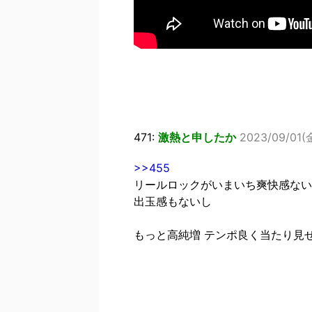
471:
激熱と申したか
2023/09/01(
>>455
リールロックがいまいち爽快感ない
出玉感もないし
もっと高純増 テンポ良く当たり見