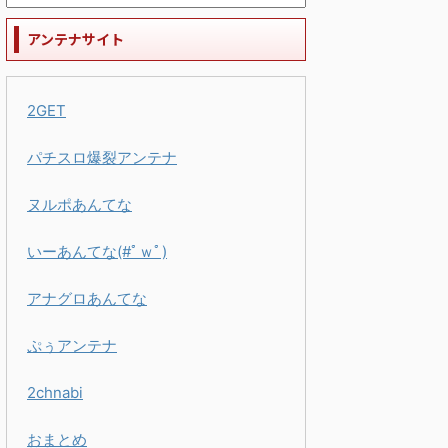
アンテナサイト
2GET
パチスロ爆裂アンテナ
ヌルポあんてな
いーあんてな(#ﾟｗﾟ)
アナグロあんてな
ぷぅアンテナ
2chnabi
おまとめ