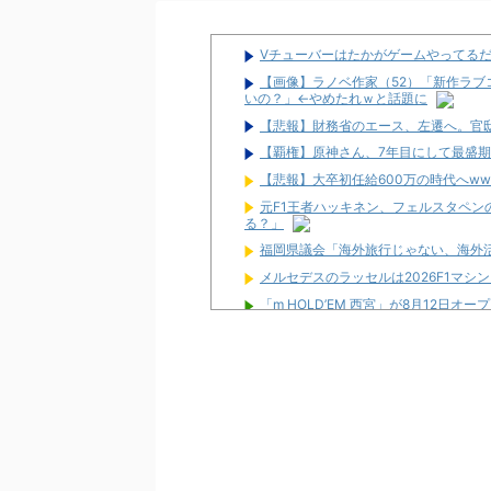
Vチューバーはたかがゲームやってる
【画像】ラノベ作家（52）「新作ラブ
いの？」←やめたれｗと話題に
【悲報】財務省のエース、左遷へ。官
【覇権】原神さん、7年目にして最盛
【悲報】大卒初任給600万の時代へww
元F1王者ハッキネン、フェルスタペ
る？」
福岡県議会「海外旅行じゃない、海外活
メルセデスのラッセルは2026F1マ
「m HOLD’EM 西宮」が8月12日オー
【噂】とある歌が多い作品の遊技機が
宮崎県日南市に「モナコパレス888日
【新台】三共「P羽根BASTARD!!
が出ましたね」「ポチーズ的な楽しさで
【新台】ニューギン「eワンパンマン2 