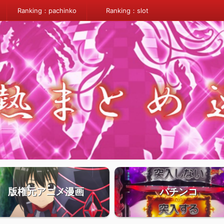
Ranking：pachinko
Ranking：slot
版権元アニメ漫画
パチンコ