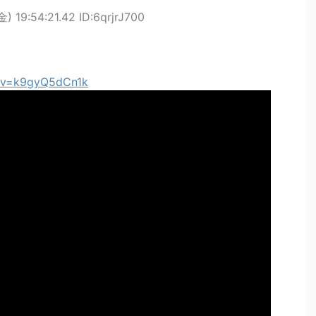
) 19:54:21.42 ID:6qrjrJ700
h?v=k9gyQ5dCn1k