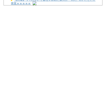
発覚ｗｗｗｗｗ
ジャグラーやってる奴ってヤバいの多すぎじゃね？？？
【戦国乙女5】待望の黄金カットイン【パチらぶっ!!】
【悲報】体調不良で休んでパチ●コ屋に通ってたら数十日単位の
証拠写真撮られて会社クビになった
武豊騎手、若手騎手の捲りについて言及
最新パチンコ 稼働貢献1週で終わるwwwww
Powered by livedoor 相互RSS