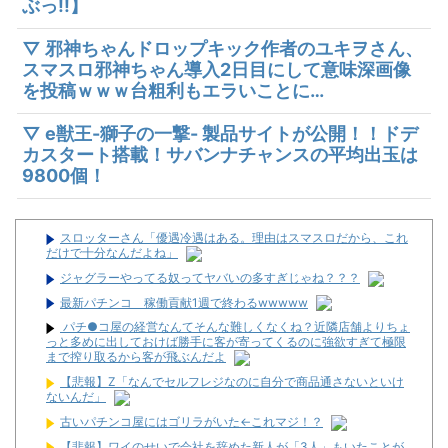
ぶっ!!】
▽ 邪神ちゃんドロップキック作者のユキヲさん、
スマスロ邪神ちゃん導入2日目にして意味深画像
を投稿ｗｗｗ台粗利もエラいことに…
▽ e獣王-獅子の一撃- 製品サイトが公開！！ドデ
カスタート搭載！サバンナチャンスの平均出玉は
9800個！
スロッターさん「優遇冷遇はある。理由はスマスロだから、これ
だけで十分なんだよね」
ジャグラーやってる奴ってヤバいの多すぎじゃね？？？
最新パチンコ 稼働貢献1週で終わるwwwww
パチ●コ屋の経営なんてそんな難しくなくね？近隣店舗よりちょ
っと多めに出しておけば勝手に客が寄ってくるのに強欲すぎて極限
まで搾り取るから客が飛ぶんだよ
【悲報】Z「なんでセルフレジなのに自分で商品通さないといけ
ないんだ」
古いパチンコ屋にはゴリラがいた←これマジ！？
【悲報】ワイのせいで会社を辞めた新人が「3人」もいたことが