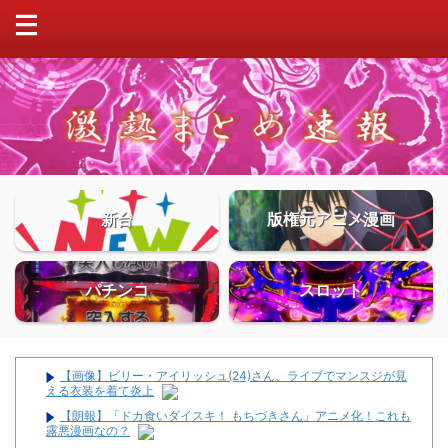
新台
版権元アニメ漫画
パチンコ
スロット
【画像】ビリー・アイリッシュ(24)さん、ライブでマンスジが見
える衣装を着て炎上
【朗報】「ドカ食いダイスキ！ もちづきさん」アニメ化！これも
露悪漫画なの？