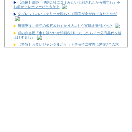
【画像】絵師「印刷会社にゴミみたい印刷されたから晒すわ」→
お前がクレーマーだと大炎上
タブレットのバッテリーが膨らんで画面が剥がれてきたんやが
無期懲役、去年の仮釈放わずか４人…もう実質終身刑だった
町の弁当屋「申し訳ないが消費税1%になったらその分商品代を値
上げするわ」
【緊急】お笑いジャングルポケット斉藤慎二被告に懲役7年の求
刑←これ…
ペレスとキャデラックF1の契約は2026年の1年のみ、2027年に
向けてウィリアムズと交渉開始との情報
最新パチンコ 稼働貢献1週で終わるwwwww
【噂】サミー「eシャングリラ・フロンティア」導入は12月以
降！？
パチンコ台欲しさに白タク行為をした82歳の無職の男を逮捕
ユニバが「次回」予告を公開！バジがくるのか！？
東京都府中市の「ニューアサヒ府中四谷店」が8月16日で閉店へ