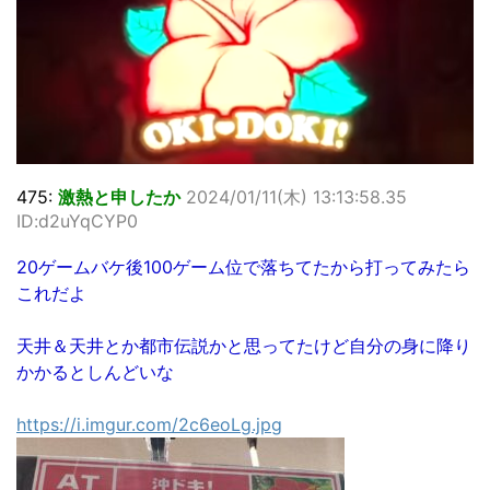
475:
激熱と申したか
2024/01/11(木) 13:13:58.35
ID:d2uYqCYP0
20ゲームバケ後100ゲーム位で落ちてたから打ってみたら
これだよ
天井＆天井とか都市伝説かと思ってたけど自分の身に降り
かかるとしんどいな
https://i.imgur.com/2c6eoLg.jpg