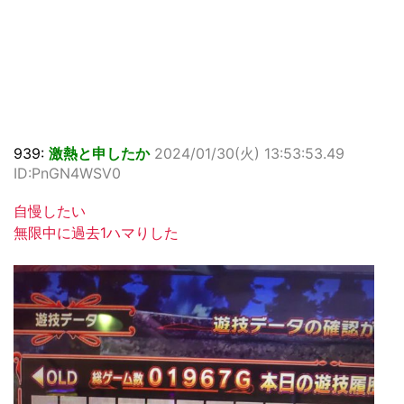
939:
激熱と申したか
2024/01/30(火) 13:53:53.49
ID:PnGN4WSV0
自慢したい
無限中に過去1ハマりした