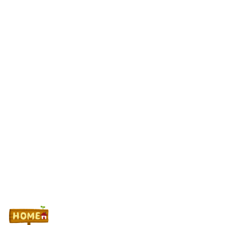
元ジャンポケ・斉藤慎二被告に懲役7年求刑 不同意性交などの罪
女演者さん、キモすぎるファンに警告「何カップあるの？と発言
してきたり身体を触るのは怖いからやめて。次同じような事をした
ら出禁にさせていただく」
最新パチンコ 稼働貢献1週で終わるwwwww
Powered by livedoor 相互RSS