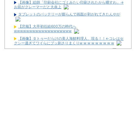
【画像】絵師「印刷会社にゴミみたい印刷されたから晒すわ」→
お前がクレーマーだと大炎上
タブレットのバッテリーが膨らんで画面が剥がれてきたんやが
【悲報】大卒初任給600万の時代へ
wwwwwwwwwwwwwwwwwww
【画像】タトゥーだらけの美人海鮮料理人、現る！！←コレはセ
クシー過ぎてワイらにブッ刺さりまくりw w w w w w w w w
【草】アル中「水飲みたくない！」 グラス「はい転倒」
暴力行為法違反の疑いで、毎日新聞記者を逮捕
最新パチンコ 稼働貢献1週で終わるwwwww
【噂】サミー「eシャングリラ・フロンティア」導入は12月以
降！？
パチンコ台欲しさに白タク行為をした82歳の無職の男を逮捕
ユニバが「次回」予告を公開！バジがくるのか！？
東京都府中市の「ニューアサヒ府中四谷店」が8月16日で閉店へ