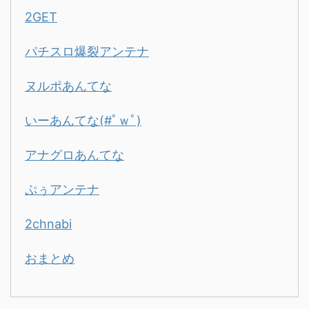
2GET
パチスロ爆裂アンテナ
ヌルポあんてな
いーあんてな(#ﾟｗﾟ)
アナグロあんてな
ぷぅアンテナ
2chnabi
おまとめ