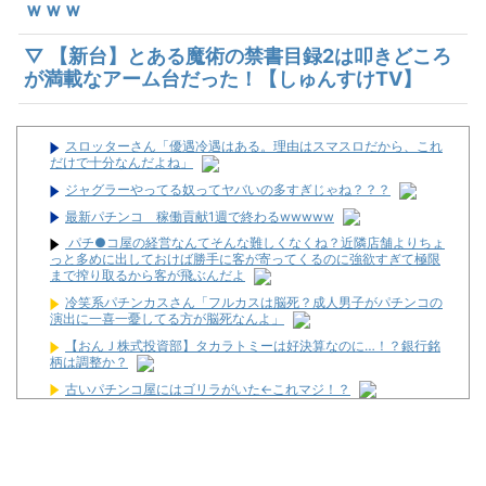
ｗｗｗ
▽ 【新台】とある魔術の禁書目録2は叩きどころ
が満載なアーム台だった！【しゅんすけTV】
スロッターさん「優遇冷遇はある。理由はスマスロだから、これ
だけで十分なんだよね」
ジャグラーやってる奴ってヤバいの多すぎじゃね？？？
最新パチンコ 稼働貢献1週で終わるwwwww
パチ●コ屋の経営なんてそんな難しくなくね？近隣店舗よりちょ
っと多めに出しておけば勝手に客が寄ってくるのに強欲すぎて極限
まで搾り取るから客が飛ぶんだよ
冷笑系パチンカスさん「フルカスは脳死？成人男子がパチンコの
演出に一喜一憂してる方が脳死なんよ」
【おんＪ株式投資部】タカラトミーは好決算なのに…！？銀行銘
柄は調整か？
古いパチンコ屋にはゴリラがいた←これマジ！？
【悲報】Googleのエンジニア「AIで仕事がつまらなくなった」
【新台】とある魔術の禁書目録2は叩きどころが満載なアーム台
だった！【しゅんすけTV】