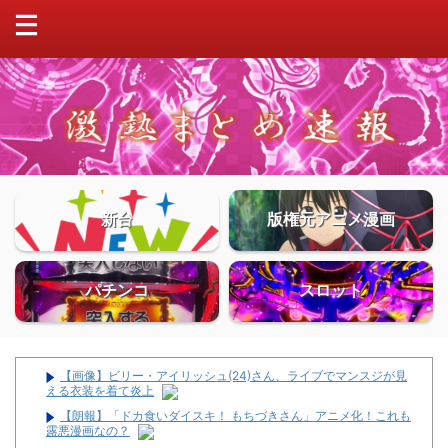
新台
版権元アニメ漫画
パチンコ
スロット
【画像】ビリー・アイリッシュ(24)さん、ライブでマンスジが見
える衣装を着て炎上
【朗報】「ドカ食いダイスキ！ もちづきさん」アニメ化！これも
露悪漫画なの？