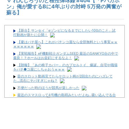
▽ れんじろうのど根性弾球録 #404【「Pバカボ
ン」俺が愛するBに4年ぶりの対峙 5万発の興奮が
蘇る】
【新台】サンセイ「eゾンビになるまでにしたい100のこと」試
打動画が新たに公開！
【夏はパチ屋へ】これがパチンコ屋なら全部無料という事実ｗｗ
ｗｗｗｗｗｗ
【実戦報告】eF機動戦士ガンダムSEED 最近のSANKYO台の中で
最良！？ホールはお盆釘にするなよ！
【朗報】「あの椅子カバー」のカプセルトイ、爆誕。自宅や職場
をパチ●コ屋にしちゃおうｗｗｗ
昔のスロット動画見てたらケロット柄が2回出たのにハズレて
た…流石にヤバすぎじゃね？
不便だった時のほうが競馬が楽しかった
最近のスマスロって4号機の島唄みたいだよね…吸い込んでる台
に期待値溜まってる
コテスタ系ばっかりになったらパチンコ屋はどうやって利益取れ
ばいいんだよ！！！
PUSHボタンが激熱だった頃のパチスロに戻りてぇよな…
家スロ販売業者さん、315万円のスマスロSAOⅡが売れた事を明か