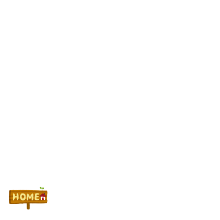
す「個人のお客様からご注文頂きました」
ガチ×スロ #04・前編【変化する傾向!そんな中、攻めた機種選択
で勝利を狙う!!？】
スロットに比べてパチユーザーってなんでリテラシーがここまで
低いんだろうね
Powered by livedoor 相互RSS