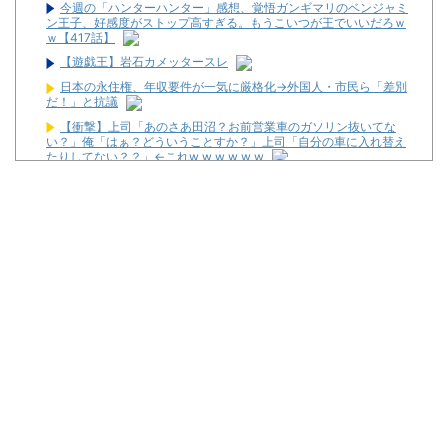
今週の「ハンターハンター」感想、覚悟ガンギマリのベンジャミ
ン王子、好感度がストップ高すぎる。もうこいつが王でいいだろｗ
ｗ【417話】
【遊戯王】岩石カメッタースレ
日本の永住権、年収要件が一気に厳格化→外国人・市民ら「差別
だ！」と抗議
【衝撃】上司「あのさあ田沼？お前営業車のガソリン抜いてな
い？」俺「はぁ？どういうことすか？」上司「自分の車に入れ替え
たりしてない？？」←これw w w w w w
【画像】現役最強の呼び声が高いこの回転寿司、レベチ過ぎる→
ご覧くださいw w w w w w w
アイドルライブで財布から現金が次々消える「複数のお客様より
被害報告」警察に相談へ
スロットに比べてパチユーザーってなんでリテラシーがここまで
低いんだろうね
【新台】サンセイ「eゾンビになるまでにしたい100のこと」試
打動画が新たに公開！
【噂】パチンコ「不二子」年末以降にも登場か！？
【噂】ダイイチ「PH羽根モノ天羽一閃」導入日は11月2日予
定！？
セガサミーが熊本地震の被災地支援のため1000万円を寄付