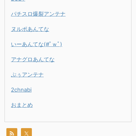
パチスロ爆裂アンテナ
ヌルポあんてな
いーあんてな(#ﾟｗﾟ)
アナグロあんてな
ぷぅアンテナ
2chnabi
おまとめ