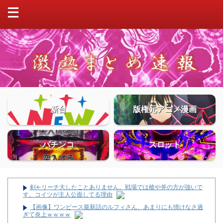
新台
版権元アニメ漫画
パチンコ
スロット
剣←リーチ大したことありません。戦場では槍や斧の方が強いで
す。コイツが主人公面してる理由
【画像】ワンピース最新話のルフィさん、あまりにも情けなさ過
ぎて炎上ｗｗｗｗ