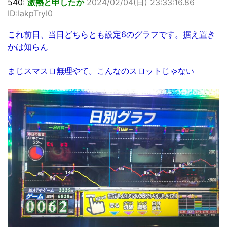
540:
激熱と申したか
2024/02/04(日) 23:33:16.86
ID:IakpTryI0
これ前日、当日どちらとも設定6のグラフです。据え置き
かは知らん
まじスマスロ無理やて。こんなのスロットじゃない