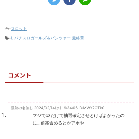
-
スロット
-
L パチスロガールズ＆パンツァー 最終章
コメント
激熱の名無し
2024/02/14(水) 19:34:06
ID:MWY2OTk0
マジでczだけで抽選確定させとけばよかったの
に…前兆含めるとかアホや