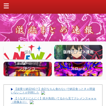
新台
版権元アニメ漫画
パチンコ
スロット
【波乗り納豆NG？】余計なもん食わないで納豆食っときゃ間違
いないことが判明した
【うなぎとにんにく】焼き鳥焼いてるから見てクレメンスｗｗｗ
（画像あり）