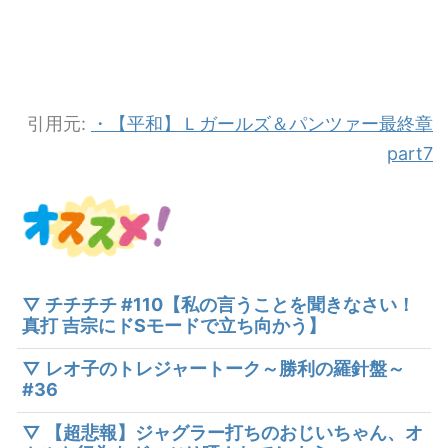
引用元:
・【平和】Ｌガールズ＆パンツァー最終章
part7
▽ チチチチ #110【私の言うことを聞きなさい！
真打 吉宗にドSモードで立ち向かう】
▽ レオ子のトレジャートーク～勝利の羅針盤～
#36
▽ 【超悲報】ジャグラー打ちのおじいちゃん、オ