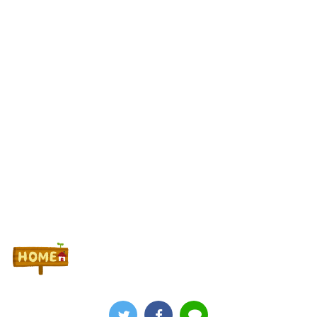
ガチギレ「難癖付けたいドブカスの為に但し書きしないとな」
税務署員1億円超脱税疑い 詐取金で競艇か、国税当局
【新台】山佐「LモンキーターンRED」特報動画が公開！
Powered by livedoor 相互RSS