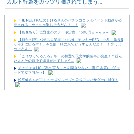
カルト行為をガッツリ晒されてしまう…
THE NEUTRALのしげるさんのパチンココラボイベント動画が公
開される！めっちゃ楽しそうだな！！！
【画像あり】吉野家のステーキ定食、1500円ｗｗｗｗｗ
【新台の噂】パチスロ業界「バジ4、モンキーRED、北斗、番長5
が年末に出るぞ！」←全部一緒に来てどうするんだよ！！！少しは
分けろよ！
「これやってるだろ」朝一の抽選で天文学的確率が発生！？並ん
だ人とその前後で連番が出てしまう…
チチチチ #110【私の言うことを聞きなさい！真打 吉宗にドSモ
ードで立ち向かう】
松平健さんがアミューズグループの公式アンバサダーに就任！
【悲報】パチンカスさん「客のデータを収集し出玉を全て管理。
それがホールコンピューター」
【新台】大都「パチスロVivy -Fluorite Eye's Song-」一部スペッ
ク情報！初当たり確率は1/276～1/210！
【朗報】スロット最新台の上乗せ、ヤケクソがすぎるｗｗｗｗｗ
ｗｗ
配信者のむるおか君がSEEDのフリーダムユニットにマスクを装
着させた画像を投稿→迷惑行為だと批判殺到→AIで着けただけだと