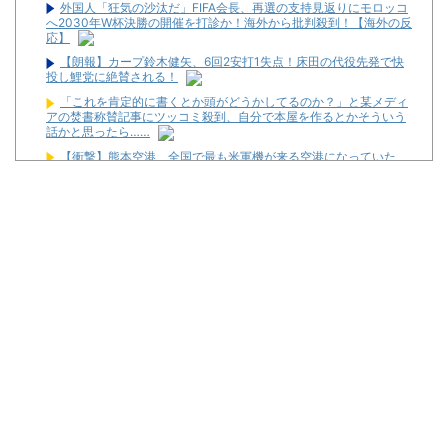
外国人「狂気の沙汰だ」FIFA会長、再選の支持見返りにモロッコ
へ2030年W杯決勝の開催を打診か！海外から批判殺到！【海外の反
応】
【朗報】カープ鈴木健矢、6回2安打1失点！床田の代役先発で快
投し鯉党に絶賛される！
「これを肯定的に書くとか頭がどうかしてるのか？」と某メディ
アの焚書称賛記事にツッコミ殺到、自分で本屋を作るとかそういう
話かと思ったら……
【衝撃】熊本空港、全国で最も米軍機が来る空港になっていた
【画像】女芸人の吉住さん、メイクしたら普通に美人の部類だっ
た→ご覧くださいw w w w w w w w
【衝撃】浜辺美波さん、『コレ』が苦手なタイプだった！？←お
世話してあげたい弱男が大量沸きしてしまうw w w w w w w w w
【新台】山佐「LモンキーターンRED」特報動画が公開！
令和8年8月8日の稼働ランキングが公開！新台や人気機種が超高
稼働に！
松平健さんがアミューズグループの公式アンバサダーに就任！
【新台】大都「パチスロVivy -Fluorite Eye's Song-」一部スペッ
ク情報！初当たり確率は1/276～1/210！
初心者は海打てっていう上級パチンカーいるけどさ