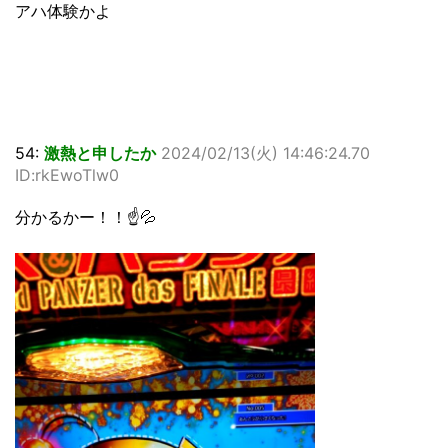
アハ体験かよ
54:
激熱と申したか
2024/02/13(火) 14:46:24.70
ID:rkEwoTlw0
分かるかー！！☝💦